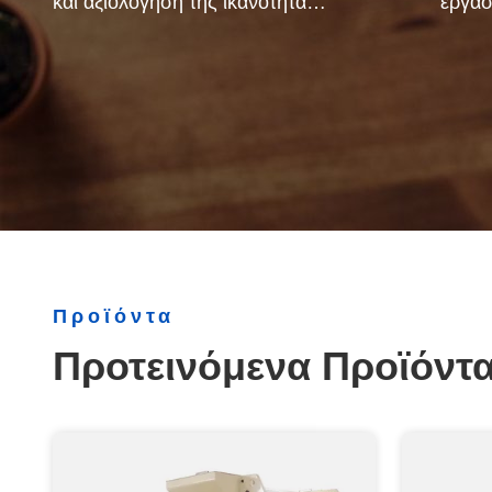
και αξιολόγηση της ικανότητας
εργασ
προμηθευτή. Η εταιρεία έχει
Μπορού
αυστηρό σύστημα ελέγχου
για να α
ποιότητας και επαγγελματικό
εργαστήριο δοκιμών.
Προϊόντα
Προτεινόμενα Προϊόντ