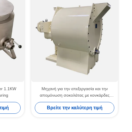
ner 1.1KW
Μηχανή για την επεξεργασία και την
uring
απομόνωση σοκολάτας με κονκάρδες
500L
τιμή
Βρείτε την καλύτερη τιμή
τας ISO 500kg/H 1200mm για πλάκες
άτας για την άλεση ζάχαρης 500 kg