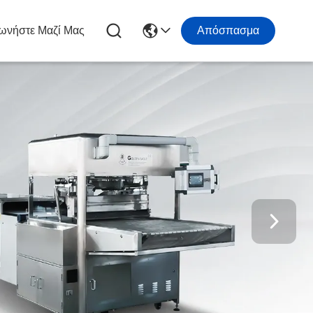
ωνήστε Μαζί Μας
Απόσπασμα