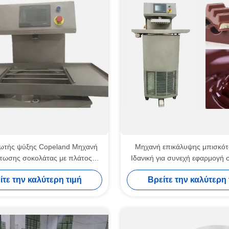
ωτής ψύξης Copeland Μηχανή
Μηχανή επικάλυψης μπισκό
τωσης σοκολάτας με πλάτος
Ιδανική για συνεχή εφαρμογή
 MM και σύστημα ελέγχου PLC
σε εργοστάσια παραγωγής μ
ίτε την καλύτερη τιμή
Βρείτε την καλύτερη 
κριβή εφαρμογή σοκολάτας