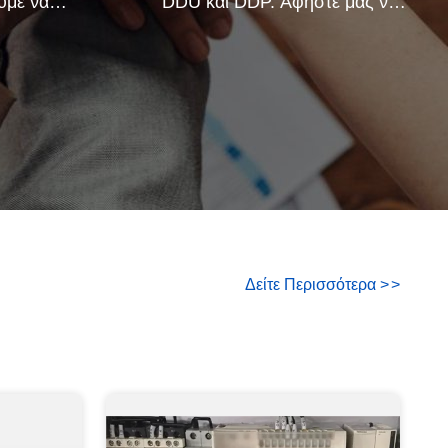
ύμε να
DDU και DDP. Αφήστε μας να
λα τα
σας βοηθήσουμε να βρείτε την
ρα από τη
καλύτερη λύση για όλες τις
ανησυχίες σας.
Δείτε Περισσότερα
>
>