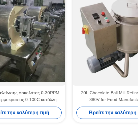
ελτίωσης σοκολάτας 0-30RPM
20L Chocolate Ball Mill Refi
θερμοκρασίας 0-100C κατάλληλη
380V for Food Manufact
αστάσεις παραγωγής σοκολάτας
ίτε την καλύτερη τιμή
Βρείτε την καλύτερη 
SO
Μηχανή επικάλυψης σοκολά
Μηχανή επεξεργασίας σοκολ