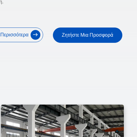
η.
ε Περισσότερα
Ζητήστε Μια Προσφορά