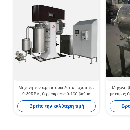
Μηχανή κονσέρβας σοκολάτας ταχύτητας
Μηχανή β
0-30RPM, θερμοκρασία 0-100 βαθμοί
με εύρος 
Κελσίου, τάση 220V, λύση για τη
για εγκατ
Βρείτε την καλύτερη τιμή
Βρε
βιομηχανία επεξεργασίας σοκολάτας
Μηχανή καθαρής επικάλυψης σοκολάτας 1000 mm I
Μηχανή επεξεργασίας σοκολάτας 500 kg/h