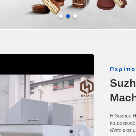
Περίπο
Suzh
Mach
Η Suzhou H
κατασκευασ
εξατομικευμ