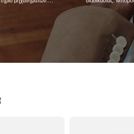
τήριο μηχανημάτων.
διαδικασίας. Μπορο
με να συνεργαστούμε
κατασκευάσουμε ό
ναπτύξουμε τα προϊόντα
ηλεκτρικά τερματικά πέ
που χρειάζεστε.
ζήτηση σας.
α