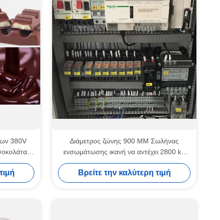
των 380V
Διάμετρος ζώνης 900 MM Σωλήνας
 σοκολάτας
ενσωμάτωσης ικανή να αντέχει 2800 kg
πισκότων
βάρους Σχεδιασμένη για εξορθολογισμένη
τιμή
Βρείτε την καλύτερη τιμή
παραγωγή σοκολάτας