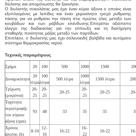
διύλισης και απομόνωσης θα ξεκινήσει.
Ο διυλιστής σοκολάτας μας έχει έναν κύριο άξονα ο οποίος είναι
εξοπλισμένος με λεπίδες και έναν χειροκίνητο τροχό ρύθμισης
πίεσης για να ρυθμίσει την πίεση στις πρώτες ύλες μεταξύ των
κουβάδων και των ράβδων επένδυσης.Επιτρέπει αξιόπιστο
έλεγχο της διαδικασίας για την επίτευξη και τη διατήρηση
σταθερής ποιότητας μάζας μεταξύ των παρτίδων.
Επιπλέον, ο διυλιστής μας έχει σόλενοειδή βαλβίδα και αυτόματο
σύστημα θερμοκρασίας νερού.
Τεχνικές παραμέτρους
Σχήμα
20
100
500
1000
1500
20
20
100
1000
Δυναμικότητα
500 λίτρα
1500 λίτρα
20
λίτρα
λίτρα
λίτρα
Τρίχωση
20-
20-
20-
20-25
20-25
20
(μικρόνια)
25
25
25
Ταχύτητα
περιστροφής
93
48
33
35
35
3
του κύριου
άξονα (rpm)
Χρόνος
12-
16-
8-10
16-22
16-22
16
άλεσης (h)
16
22