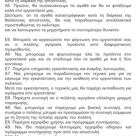
κατά τη διάρκεια της αποστολής;
Α5: Πρώτον, θα συσκευάσουμε τα αγαθά και θα τα φτιάξουμε
καλά στο εργοστάσιό μας.
Δεύτερον, αν τα αγαθά καταστράφηκαν κατά τη διάρκεια της
θαλάσσιας αποστολής, θα σας παραδώσουμε ανταλλακτικά
προσπαθώντας το καλύτερο.
και να λειτουργούν τα μηχανήματα το συντομότερο δυνατόν·
Ε6: Μπορείτε να οργανώσετε την φόρτωση στο εργοστάσιό σας
αν ο πελάτης αγόρασε προϊόντα από διαφορετικούς
προμηθευτές;
Α6: Ναι, μπορούμε να φορτώσουμε όλα τα προϊόντα στο
εργοστάσιό μας και να στείλουμε όλα τα αγαθά με ένα ή δύο
κοντέινερ.
Ε7: Παρέχετε υπηρεσίες εγκατάστασης και έναρξης λειτουργίας;
Α7: Ναι, μπορούμε να παραδώσουμε τον τεχνικό μας για να
κάνουμε την εγκατάσταση και την ανάθεση στο εργοστάσιο των
πελατών.
Μετά την εγκατάσταση, ο τεχνικός μας θα παρέχει εκπαίδευση για
πράγματα στο εργοστάσιο.
Ε8: Παρέχετε συνταγή αν ο πελάτης αγοράσει ολόκληρη γραμμή
παραγωγής;
Α8: Ναι, μπορούμε να παρέχουμε μια βασική συνταγή, στη
συνέχεια ο πελάτης μπορεί να προσαρμόσει τη συνταγή σύμφωνα
με τη ζήτηση της τοπικής αγοράς του πελάτη.
Ε9: Παρέχετε εγχειρίδιο χρήσης και πρόγραμμα συντήρησης;
Α9: Ναι. Θα παρέχουμε λεπτομερές εγχειρίδιο οδηγιών και
πρόγραμμα συντήρησης πριν από την αποστολή.