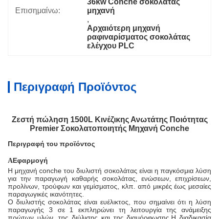
36kw Conche σοκολάτας 
Επισημαίνω:
μηχανή
, 
Αρχαιότερη μηχανή 
ραφιναρίσματος σοκολάτας 
ελέγχου PLC
Περιγραφή Προϊόντος
Ζεστή πώληση 1500L Κινέζικης Ανωτάτης Ποιότητας
Premier Σοκολατοποιητής Μηχανή Conche
Περιγραφή του προϊόντος
Εφαρμογή
Α
Η μηχανή conche του διυλιστή σοκολάτας είναι η παγκόσμια λύση
για την παραγωγή καθαρής σοκολάτας, ενώσεων, επιχρίσεων,
προλίνων, τρούφων και γεμίσματος, κλπ. από μικρές έως μεσαίες
παραγωγικές ικανότητες.
Ο διυλιστής σοκολάτας είναι ευέλικτος, που σημαίνει ότι η λύση
παραγωγής 3 σε 1 εκπληρώνει τη λειτουργία της ανάμειξης
πρώτων υλών, της διύλισης και της διαμόρφωσης.Η διαδικασία