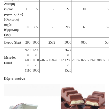
Δύναμη
κύριας
1.5
5.5
15
22
30
3
μηχανής (kw)
Ηλεκτρική
ισχύς
0.6
2.5
5
2x2
6
3
θέρμανσης
(kw)
Βάρος ((kg)
295
1050
2572
3050
4850
53
920
1200
2627
×
×
×
Μέγεθος
600
1150
2465×1146×1312
1280
2918×1650×1920
3040×19
(mm)
×
×
×
1110
1050
1520
Κύρια εικόνα