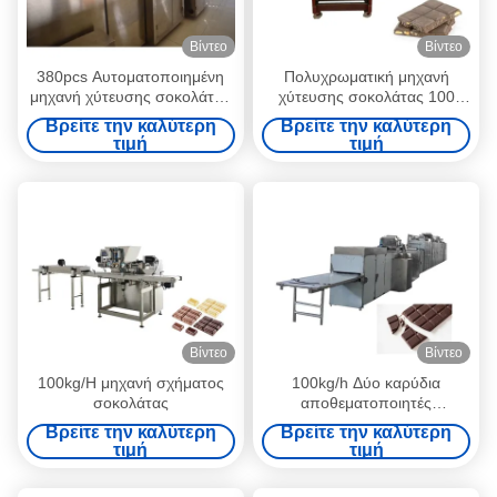
Βίντεο
Βίντεο
380pcs Αυτοματοποιημένη
Πολυχρωματική μηχανή
μηχανή χύτευσης σοκολάτας
χύτευσης σοκολάτας 100
100kg/h
kg/h
Βρείτε την καλύτερη
Βρείτε την καλύτερη
τιμή
τιμή
Βίντεο
Βίντεο
100kg/H μηχανή σχήματος
100kg/h Δύο καρύδια
σοκολάτας
αποθεματοποιητές
Τσακολατένιο μηχανισμό
Βρείτε την καλύτερη
Βρείτε την καλύτερη
τιμή
τιμή