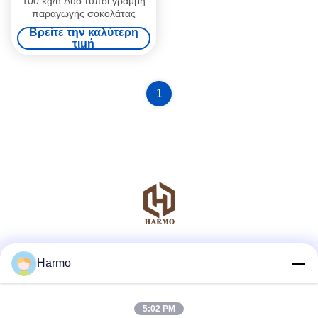
100 kg/h Δύο τύποι γραμμή
παραγωγής σοκολάτας
Βρείτε την καλύτερη
τιμή
1
Μέσα Κοινωνικής Δικτύωσης
Harmo
5:02 PM