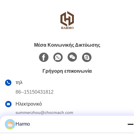
Μέσα Κοινωνικής Δικτύωσης
Γρήγορη επικοινωνία
τηλ
86--15150431812
Ηλεκτρονικό
summerzhou@chocmach.com
Διεύθυνση
Harmo
5109# δρόμος Ανατολικής Λίμνης Τάι, Λινχού, περιοχή