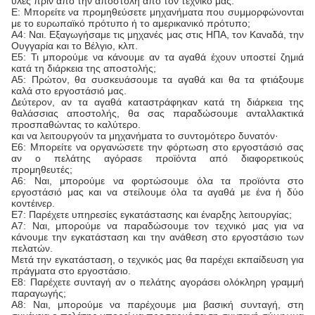
ύλες πριν από την αποστολή από τον τεχνικό μας.
Ε: Μπορείτε να προμηθεύσετε μηχανήματα που συμμορφώνονται
με το ευρωπαϊκό πρότυπο ή το αμερικανικό πρότυπο;
Α4: Ναι. Εξαγωγήσαμε τις μηχανές μας στις ΗΠΑ, τον Καναδά, την
Ουγγαρία και το Βέλγιο, κλπ.
Ε5: Τι μπορούμε να κάνουμε αν τα αγαθά έχουν υποστεί ζημιά
κατά τη διάρκεια της αποστολής;
Α5: Πρώτον, θα συσκευάσουμε τα αγαθά και θα τα φτιάξουμε
καλά στο εργοστάσιό μας.
Δεύτερον, αν τα αγαθά καταστράφηκαν κατά τη διάρκεια της
θαλάσσιας αποστολής, θα σας παραδώσουμε ανταλλακτικά
προσπαθώντας το καλύτερο.
και να λειτουργούν τα μηχανήματα το συντομότερο δυνατόν·
Ε6: Μπορείτε να οργανώσετε την φόρτωση στο εργοστάσιό σας
αν ο πελάτης αγόρασε προϊόντα από διαφορετικούς
προμηθευτές;
Α6: Ναι, μπορούμε να φορτώσουμε όλα τα προϊόντα στο
εργοστάσιό μας και να στείλουμε όλα τα αγαθά με ένα ή δύο
κοντέινερ.
Ε7: Παρέχετε υπηρεσίες εγκατάστασης και έναρξης λειτουργίας;
Α7: Ναι, μπορούμε να παραδώσουμε τον τεχνικό μας για να
κάνουμε την εγκατάσταση και την ανάθεση στο εργοστάσιο των
πελατών.
Μετά την εγκατάσταση, ο τεχνικός μας θα παρέχει εκπαίδευση για
πράγματα στο εργοστάσιο.
Ε8: Παρέχετε συνταγή αν ο πελάτης αγοράσει ολόκληρη γραμμή
παραγωγής;
Α8: Ναι, μπορούμε να παρέχουμε μια βασική συνταγή, στη