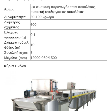
μία συσκευή παραγωγής τσιπ σοκολάτας,
Άρθρο
συσκευή επεξεργασίας σοκολάτας
Δυναμικότητα
50-100 kg/ώρα
Διάμετρος
600
οχήματος
Ελάχιστο
0.1
γραμμάριο (g)
Διάρκεια τούνελ
10
ψύξης (m)
Συνολική ισχύς
8
Μέγεθος (mm)
12000*950*1500
Κύρια εικόνα