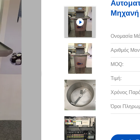
Αυτοματ
Μηχανή
Ονομασία Μά
Αριθμός Μον
MOQ:
Τιμή:
Χρόνος Παρ
Όροι Πληρωμ