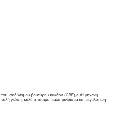
αι του ισοδύναμου βουτύρου κακάου (CBE),
au
Η μηχανή
παλή γεύση, καλό σπάσιμο, καλό φινίρισμα και μεγαλύτερη