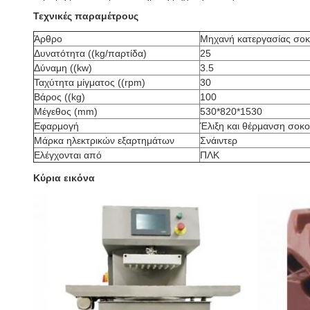
Τεχνικές παραμέτρους
Άρθρο
Μηχανή κατεργασίας σοκ
Δυνατότητα ((kg/παρτίδα)
25
Δύναμη ((kw)
3.5
Ταχύτητα μίγματος ((rpm)
30
Βάρος ((kg)
100
Μέγεθος (mm)
530*820*1530
Εφαρμογή
Έλιξη και θέρμανση σοκ
Μάρκα ηλεκτρικών εξαρτημάτων
Σνάιντερ
Ελέγχονται από
ΠΛΚ
Κύρια εικόνα