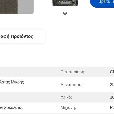
Βρείτε Τ
ραφή Προϊόντος
Πιστοποίηση:
C
άτας Μικρής 
Δυνατότητα:
25
Υλικό:
3
ών Σοκολάτας
Μηχανή:
Ρ