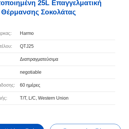
οποιημένη 25L Επαγγελματική
 Θέρμανσης Σοκολάτας
ρκας:
Harmo
τέλου:
QTJ25
Διαπραγματεύσιμα
negotiable
άδοσης:
60 ημέρες
ής:
T/T, L/C, Western Union