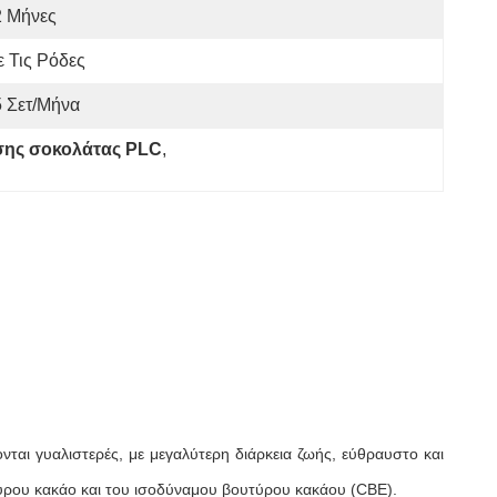
2 Μήνες
 Τις Ρόδες
 Σετ/μήνα
σης σοκολάτας PLC
, 
ται γυαλιστερές, με μεγαλύτερη διάρκεια ζωής, εύθραυστο και
τύρου κακάο και του ισοδύναμου βουτύρου κακάου (CBE).