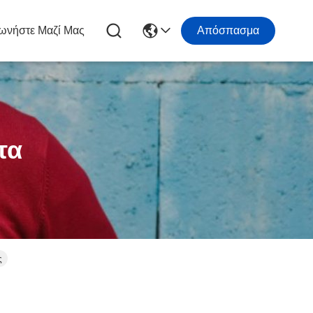
ωνήστε Μαζί Μας
Απόσπασμα
τα
ς