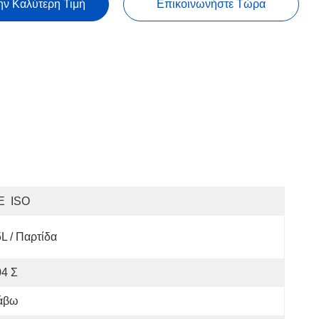
ην Καλύτερη Τιμή
Επικοινωνήστε Τώρα
E  ISO
L / Παρτίδα
04 Σ
άβω