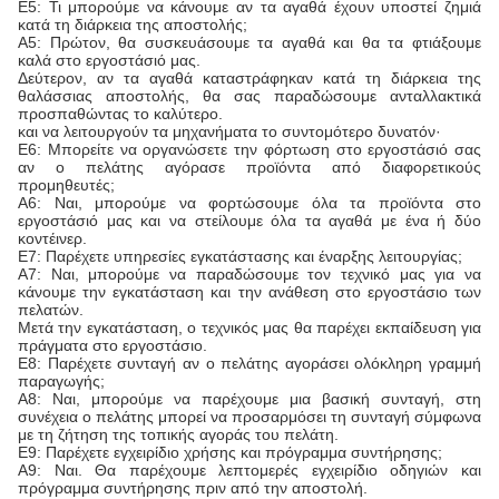
Ε5: Τι μπορούμε να κάνουμε αν τα αγαθά έχουν υποστεί ζημιά
κατά τη διάρκεια της αποστολής;
Α5: Πρώτον, θα συσκευάσουμε τα αγαθά και θα τα φτιάξουμε
καλά στο εργοστάσιό μας.
Δεύτερον, αν τα αγαθά καταστράφηκαν κατά τη διάρκεια της
θαλάσσιας αποστολής, θα σας παραδώσουμε ανταλλακτικά
προσπαθώντας το καλύτερο.
και να λειτουργούν τα μηχανήματα το συντομότερο δυνατόν·
Ε6: Μπορείτε να οργανώσετε την φόρτωση στο εργοστάσιό σας
αν ο πελάτης αγόρασε προϊόντα από διαφορετικούς
προμηθευτές;
Α6: Ναι, μπορούμε να φορτώσουμε όλα τα προϊόντα στο
εργοστάσιό μας και να στείλουμε όλα τα αγαθά με ένα ή δύο
κοντέινερ.
Ε7: Παρέχετε υπηρεσίες εγκατάστασης και έναρξης λειτουργίας;
Α7: Ναι, μπορούμε να παραδώσουμε τον τεχνικό μας για να
κάνουμε την εγκατάσταση και την ανάθεση στο εργοστάσιο των
πελατών.
Μετά την εγκατάσταση, ο τεχνικός μας θα παρέχει εκπαίδευση για
πράγματα στο εργοστάσιο.
Ε8: Παρέχετε συνταγή αν ο πελάτης αγοράσει ολόκληρη γραμμή
παραγωγής;
Α8: Ναι, μπορούμε να παρέχουμε μια βασική συνταγή, στη
συνέχεια ο πελάτης μπορεί να προσαρμόσει τη συνταγή σύμφωνα
με τη ζήτηση της τοπικής αγοράς του πελάτη.
Ε9: Παρέχετε εγχειρίδιο χρήσης και πρόγραμμα συντήρησης;
Α9: Ναι. Θα παρέχουμε λεπτομερές εγχειρίδιο οδηγιών και
πρόγραμμα συντήρησης πριν από την αποστολή.