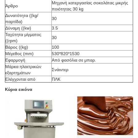
Μηχανή κατεργασίας σοκολάτας μικρής
Άρθρο
ποιότητας 30 kg
Δυνατότητα ((kg/
30
παρτίδα)
Δύναμη ((kw)
3.5
Ταχύτητα μίγματος
30
((rpm)
Βάρος ((kg)
100
Μέγεθος (mm)
530*820*1530
Εφαρμογή
Από φασόλια σε μπαρ.
Μάρκα ηλεκτρικών
Σνάιντερ
εξαρτημάτων
Ελέγχονται από
ΠΛΚ
Κύρια εικόνα