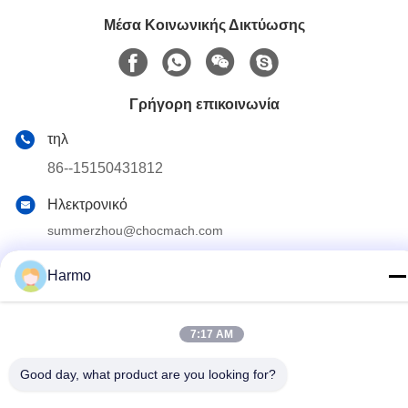
Μέσα Κοινωνικής Δικτύωσης
Γρήγορη επικοινωνία
τηλ
86--15150431812
Ηλεκτρονικό
summerzhou@chocmach.com
Διεύθυνση
Harmo
5109# δρόμος Ανατολικής Λίμνης Τάι, Λινχού, περιοχή
Γουζόνγκ, πόλη Σουζόου, επαρχία Τζιανγκσού, Κίνα
7:17 AM
Πολιτική απορρήτου
|
Sitemap
Good day, what product are you looking for?
Κίνα Καλό Ποιότητα Conche σοκολάτας μηχανή Προμηθευτής.