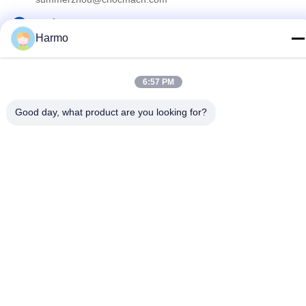
Διεύθυνση
Harmo
5109# δρόμος Ανατολικής Λίμνης Τάι, Λινχού, περιοχή
Γουζόνγκ, πόλη Σουζόου, επαρχία Τζιανγκσού, Κίνα
6:57 PM
Πολιτική απορρήτου
|
Sitemap
Good day, what product are you looking for?
Κίνα Καλό Ποιότητα Conche σοκολάτας μηχανή Προμηθευτής.
Πνευματικά δικαιώματα © 2020-2026 Suzhou Harmo Food
Machinery Co., Ltd Όλα. Όλα τα δικαιώματα διατηρούνται.