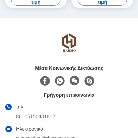
τιμή
τιμή
Μέσα Κοινωνικής Δικτύωσης
Γρήγορη επικοινωνία
τηλ
86--15150431812
Ηλεκτρονικό
summerzhou@chocmach.com