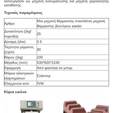
λειτουργήσει ως μηχανή ενσωμάτωσης και μηχανή χειροκίνητης
κατάθεσης.
Τεχνικές παραμέτρους
Μίνι μηχανή θέρμανσης σοκολάτας μηχανή
Άρθρο
θέρμανσης βουτύρου κακάο
Δυνατότητα ((kg/
25
παρτίδα)
Δύναμη ((kw)
3.5
Ταχύτητα μίγματος
30
((rpm)
Βάρος ((kg)
100
Μέγεθος (mm)
530*820*1530
Εφαρμογή
Από φασόλια σε μπαρ.
Μάρκα ηλεκτρικών
Σνάιντερ
εξαρτημάτων
Ελέγχονται από
ΠΛΚ
Κύρια εικόνα