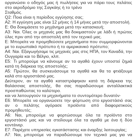
οργανώσει ο οδηγός μας ή πωλήσεις για να πάρει τους πελάτες
στο αεροδρόμιο της Σαγκάης ή το τρένο
Σταθμός.
Q2: Ποια είναι η περίοδος εγγύησης σας;
Α2: Η εγγύηση μας είναι 12 μήνες ή 14 μήνες μετά την αποστολή.
Ε: Θα δοκιμάσετε το μηχάνημα μετά την κατασκευή;
Α3: Ναι. Όλες οι μηχανές μας θα δοκιμαστούν με λάδι ή πρώτες
ύλες πριν από την αποστολή από τον τεχνικό μας.
Ε: Μπορείτε να προμηθεύσετε μηχανήματα που συμμορφώνονται
με το ευρωπαϊκό πρότυπο ή το αμερικανικό πρότυπο;
Α4: Ναι. Εξαγωγήσαμε τις μηχανές μας στις ΗΠΑ, τον Καναδά, την
Ουγγαρία και το Βέλγιο, κλπ.
Ε5: Τι μπορούμε να κάνουμε αν τα αγαθά έχουν υποστεί ζημιά
κατά τη διάρκεια της αποστολής;
Α5: Πρώτον, θα συσκευάσουμε τα αγαθά και θα τα φτιάξουμε
καλά στο εργοστάσιό μας.
Δεύτερον, αν τα αγαθά καταστράφηκαν κατά τη διάρκεια της
θαλάσσιας αποστολής, θα σας παραδώσουμε ανταλλακτικά
προσπαθώντας το καλύτερο.
και να λειτουργούν τα μηχανήματα το συντομότερο δυνατόν·
Ε6: Μπορείτε να οργανώσετε την φόρτωση στο εργοστάσιό σας
αν ο πελάτης αγόρασε προϊόντα από διαφορετικούς
προμηθευτές;
Α6: Ναι, μπορούμε να φορτώσουμε όλα τα προϊόντα στο
εργοστάσιό μας και να στείλουμε όλα τα αγαθά με ένα ή δύο
κοντέινερ.
Ε7: Παρέχετε υπηρεσίες εγκατάστασης και έναρξης λειτουργίας;
Α7: Ναι, μπορούμε να παραδώσουμε τον τεχνικό μας για να