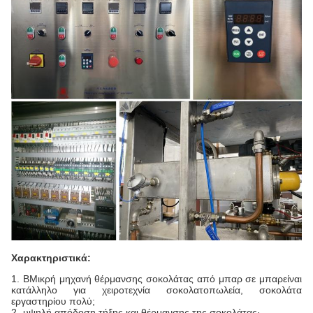
Χαρακτηριστικά:
1. Β
Μικρή μηχανή θέρμανσης σοκολάτας από μπαρ σε μπαρ
είναι
κατάλληλο για χειροτεχνία σοκολατοπωλεία, σοκολάτα
εργαστηρίου πολύ;
2- υψηλή απόδοση τήξης και θέρμανσης της σοκολάτας·