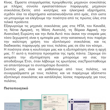
Κίνας. Είμαστε επαγγελματίας προμηθευτής μηχανών σοκολάτας
με πλήρες σύνολο εγκαταστάσεων παραγωγής μηχανών
σοκολάτας.Εκτός από κινητήρες και ηλεκτρικά εξαρτήματα,
σχεδόν όλα τα εξαρτήματα κατασκευάζονται από εμάς, έτσι ώστε
να μπορούμε να ελέγξουμε την ποιότητα από τις πρώτες ύλες στα
τελικά προϊόντα.
Εξαγωγούμε τις μηχανές σοκολάτας μας στις ΗΠΑ, τον Καναδά,
τη Νότια Αμερική, τη Μέση Ανατολή, τη Βόρεια Αφρική, την
Ανατολική Ευρώπη και την Ασία.Αυτό που έκανε την εταιρεία μας
τόσο ξεχωριστή είναι η εμπειρία μας στην κατασκευή που παρέχει
την καλύτερη χρήση του εξοπλισμού σοκολάτας και τις
διαδικασίες παραγωγής για τους πελάτες μας σε όλο τον κόσμο..
Η ποιότητα είναι η κουλτούρα μας και η εξυπηρέτηση είναι η αρχή
μας. Γι' αυτό η ποιότητα προηγείται της τιμής πάντα. Ξέρουμε ότι
εκτιμάτε την εξυπηρέτηση και μπορούμε να σας την
αποδείξουμε.Έτσι, όταν λάβουμε τις ερωτήσεις σαςΠροσπαθούμε
να απαντήσουμε το συντομότερο δυνατόν.
Σκοπός μας είναι να μαθαίνουμε από τους πελάτες, να
συνεργαζόμαστε με τους πελάτες και να παρέχουμε αξιόπιστο
εξοπλισμό σοκολάτας και κατάλληλες λύσεις παραγωγής για τους
πελάτες.
Πιστοποιητικό