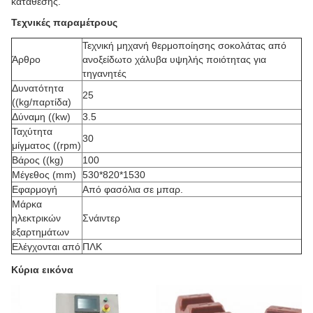
κατάθεσης.
Τεχνικές παραμέτρους
Τεχνική μηχανή θερμοποίησης σοκολάτας από
Άρθρο
ανοξείδωτο χάλυβα υψηλής ποιότητας για
τηγανητές
Δυνατότητα
25
((kg/παρτίδα)
Δύναμη ((kw)
3.5
Ταχύτητα
30
μίγματος ((rpm)
Βάρος ((kg)
100
Μέγεθος (mm)
530*820*1530
Εφαρμογή
Από φασόλια σε μπαρ.
Μάρκα
ηλεκτρικών
Σνάιντερ
εξαρτημάτων
Ελέγχονται από
ΠΛΚ
Κύρια εικόνα