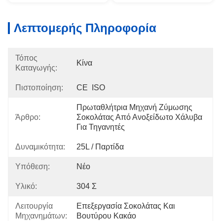
Λεπτομερής Πληροφορία
Τόπος
Κίνα
Καταγωγής:
Πιστοποίηση:
CE  ISO
Πρωταθλήτρια Μηχανή Ζύμωσης 
Άρθρο:
Σοκολάτας Από Ανοξείδωτο Χάλυβα 
Για Τηγανητές
Δυναμικότητα:
25L / Παρτίδα
Υπόθεση:
Νέο
Υλικό:
304 Σ
Λειτουργία
Επεξεργασία Σοκολάτας Και 
Μηχανημάτων:
Βουτύρου Κακάο