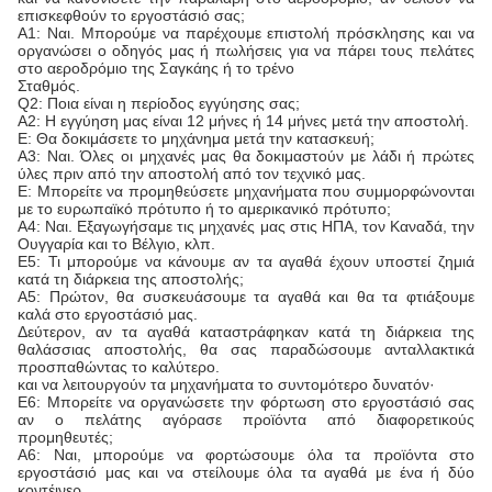
επισκεφθούν το εργοστάσιό σας;
Α1: Ναι. Μπορούμε να παρέχουμε επιστολή πρόσκλησης και να
οργανώσει ο οδηγός μας ή πωλήσεις για να πάρει τους πελάτες
στο αεροδρόμιο της Σαγκάης ή το τρένο
Σταθμός.
Q2: Ποια είναι η περίοδος εγγύησης σας;
Α2: Η εγγύηση μας είναι 12 μήνες ή 14 μήνες μετά την αποστολή.
Ε: Θα δοκιμάσετε το μηχάνημα μετά την κατασκευή;
Α3: Ναι. Όλες οι μηχανές μας θα δοκιμαστούν με λάδι ή πρώτες
ύλες πριν από την αποστολή από τον τεχνικό μας.
Ε: Μπορείτε να προμηθεύσετε μηχανήματα που συμμορφώνονται
με το ευρωπαϊκό πρότυπο ή το αμερικανικό πρότυπο;
Α4: Ναι. Εξαγωγήσαμε τις μηχανές μας στις ΗΠΑ, τον Καναδά, την
Ουγγαρία και το Βέλγιο, κλπ.
Ε5: Τι μπορούμε να κάνουμε αν τα αγαθά έχουν υποστεί ζημιά
κατά τη διάρκεια της αποστολής;
Α5: Πρώτον, θα συσκευάσουμε τα αγαθά και θα τα φτιάξουμε
καλά στο εργοστάσιό μας.
Δεύτερον, αν τα αγαθά καταστράφηκαν κατά τη διάρκεια της
θαλάσσιας αποστολής, θα σας παραδώσουμε ανταλλακτικά
προσπαθώντας το καλύτερο.
και να λειτουργούν τα μηχανήματα το συντομότερο δυνατόν·
Ε6: Μπορείτε να οργανώσετε την φόρτωση στο εργοστάσιό σας
αν ο πελάτης αγόρασε προϊόντα από διαφορετικούς
προμηθευτές;
Α6: Ναι, μπορούμε να φορτώσουμε όλα τα προϊόντα στο
εργοστάσιό μας και να στείλουμε όλα τα αγαθά με ένα ή δύο
κοντέινερ.