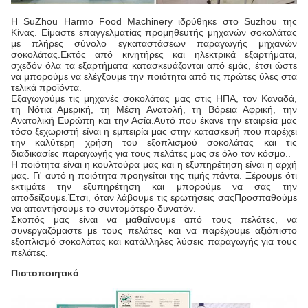
Η SuZhou Harmo Food Machinery ιδρύθηκε στο Suzhou της
Κίνας. Είμαστε επαγγελματίας προμηθευτής μηχανών σοκολάτας
με πλήρες σύνολο εγκαταστάσεων παραγωγής μηχανών
σοκολάτας.Εκτός από κινητήρες και ηλεκτρικά εξαρτήματα,
σχεδόν όλα τα εξαρτήματα κατασκευάζονται από εμάς, έτσι ώστε
να μπορούμε να ελέγξουμε την ποιότητα από τις πρώτες ύλες στα
τελικά προϊόντα.
Εξαγωγούμε τις μηχανές σοκολάτας μας στις ΗΠΑ, τον Καναδά,
τη Νότια Αμερική, τη Μέση Ανατολή, τη Βόρεια Αφρική, την
Ανατολική Ευρώπη και την Ασία.Αυτό που έκανε την εταιρεία μας
τόσο ξεχωριστή είναι η εμπειρία μας στην κατασκευή που παρέχει
την καλύτερη χρήση του εξοπλισμού σοκολάτας και τις
διαδικασίες παραγωγής για τους πελάτες μας σε όλο τον κόσμο..
Η ποιότητα είναι η κουλτούρα μας και η εξυπηρέτηση είναι η αρχή
μας. Γι' αυτό η ποιότητα προηγείται της τιμής πάντα. Ξέρουμε ότι
εκτιμάτε την εξυπηρέτηση και μπορούμε να σας την
αποδείξουμε.Έτσι, όταν λάβουμε τις ερωτήσεις σαςΠροσπαθούμε
να απαντήσουμε το συντομότερο δυνατόν.
Σκοπός μας είναι να μαθαίνουμε από τους πελάτες, να
συνεργαζόμαστε με τους πελάτες και να παρέχουμε αξιόπιστο
εξοπλισμό σοκολάτας και κατάλληλες λύσεις παραγωγής για τους
πελάτες.
Πιστοποιητικό