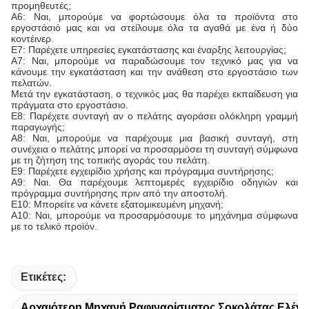
προμηθευτές;
Α6: Ναι, μπορούμε να φορτώσουμε όλα τα προϊόντα στο
εργοστάσιό μας και να στείλουμε όλα τα αγαθά με ένα ή δύο
κοντέινερ.
Ε7: Παρέχετε υπηρεσίες εγκατάστασης και έναρξης λειτουργίας;
Α7: Ναι, μπορούμε να παραδώσουμε τον τεχνικό μας για να
κάνουμε την εγκατάσταση και την ανάθεση στο εργοστάσιο των
πελατών.
Μετά την εγκατάσταση, ο τεχνικός μας θα παρέχει εκπαίδευση για
πράγματα στο εργοστάσιο.
Ε8: Παρέχετε συνταγή αν ο πελάτης αγοράσει ολόκληρη γραμμή
παραγωγής;
Α8: Ναι, μπορούμε να παρέχουμε μια βασική συνταγή, στη
συνέχεια ο πελάτης μπορεί να προσαρμόσει τη συνταγή σύμφωνα
με τη ζήτηση της τοπικής αγοράς του πελάτη.
Ε9: Παρέχετε εγχειρίδιο χρήσης και πρόγραμμα συντήρησης;
Α9: Ναι. Θα παρέχουμε λεπτομερές εγχειρίδιο οδηγιών και
πρόγραμμα συντήρησης πριν από την αποστολή.
Ε10: Μπορείτε να κάνετε εξατομικευμένη μηχανή;
Α10: Ναι, μπορούμε να προσαρμόσουμε το μηχάνημα σύμφωνα
με το τελικό προϊόν.
Ετικέτες:
Αρχαιότερη Μηχανή Ραφιναρίσματος Σοκολάτας Ελέγ