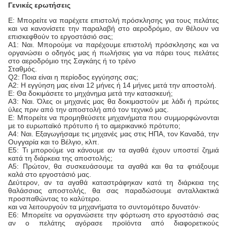
Γενικές ερωτήσεις
Ε: Μπορείτε να παρέχετε επιστολή πρόσκλησης για τους πελάτες
και να κανονίσετε την παραλαβή στο αεροδρόμιο, αν θέλουν να
επισκεφθούν το εργοστάσιό σας;
Α1: Ναι. Μπορούμε να παρέχουμε επιστολή πρόσκλησης και να
οργανώσει ο οδηγός μας ή πωλήσεις για να πάρει τους πελάτες
στο αεροδρόμιο της Σαγκάης ή το τρένο
Σταθμός.
Q2: Ποια είναι η περίοδος εγγύησης σας;
Α2: Η εγγύηση μας είναι 12 μήνες ή 14 μήνες μετά την αποστολή.
Ε: Θα δοκιμάσετε το μηχάνημα μετά την κατασκευή;
Α3: Ναι. Όλες οι μηχανές μας θα δοκιμαστούν με λάδι ή πρώτες
ύλες πριν από την αποστολή από τον τεχνικό μας.
Ε: Μπορείτε να προμηθεύσετε μηχανήματα που συμμορφώνονται
με το ευρωπαϊκό πρότυπο ή το αμερικανικό πρότυπο;
Α4: Ναι. Εξαγωγήσαμε τις μηχανές μας στις ΗΠΑ, τον Καναδά, την
Ουγγαρία και το Βέλγιο, κλπ.
Ε5: Τι μπορούμε να κάνουμε αν τα αγαθά έχουν υποστεί ζημιά
κατά τη διάρκεια της αποστολής;
Α5: Πρώτον, θα συσκευάσουμε τα αγαθά και θα τα φτιάξουμε
καλά στο εργοστάσιό μας.
Δεύτερον, αν τα αγαθά καταστράφηκαν κατά τη διάρκεια της
θαλάσσιας αποστολής, θα σας παραδώσουμε ανταλλακτικά
προσπαθώντας το καλύτερο.
και να λειτουργούν τα μηχανήματα το συντομότερο δυνατόν·
Ε6: Μπορείτε να οργανώσετε την φόρτωση στο εργοστάσιό σας
αν ο πελάτης αγόρασε προϊόντα από διαφορετικούς