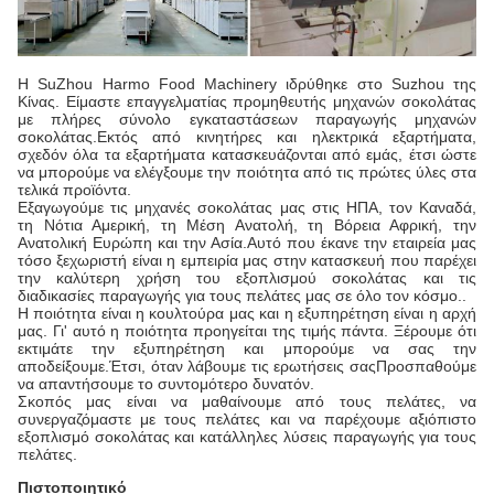
Η SuZhou Harmo Food Machinery ιδρύθηκε στο Suzhou της
Κίνας. Είμαστε επαγγελματίας προμηθευτής μηχανών σοκολάτας
με πλήρες σύνολο εγκαταστάσεων παραγωγής μηχανών
σοκολάτας.Εκτός από κινητήρες και ηλεκτρικά εξαρτήματα,
σχεδόν όλα τα εξαρτήματα κατασκευάζονται από εμάς, έτσι ώστε
να μπορούμε να ελέγξουμε την ποιότητα από τις πρώτες ύλες στα
τελικά προϊόντα.
Εξαγωγούμε τις μηχανές σοκολάτας μας στις ΗΠΑ, τον Καναδά,
τη Νότια Αμερική, τη Μέση Ανατολή, τη Βόρεια Αφρική, την
Ανατολική Ευρώπη και την Ασία.Αυτό που έκανε την εταιρεία μας
τόσο ξεχωριστή είναι η εμπειρία μας στην κατασκευή που παρέχει
την καλύτερη χρήση του εξοπλισμού σοκολάτας και τις
διαδικασίες παραγωγής για τους πελάτες μας σε όλο τον κόσμο..
Η ποιότητα είναι η κουλτούρα μας και η εξυπηρέτηση είναι η αρχή
μας. Γι' αυτό η ποιότητα προηγείται της τιμής πάντα. Ξέρουμε ότι
εκτιμάτε την εξυπηρέτηση και μπορούμε να σας την
αποδείξουμε.Έτσι, όταν λάβουμε τις ερωτήσεις σαςΠροσπαθούμε
να απαντήσουμε το συντομότερο δυνατόν.
Σκοπός μας είναι να μαθαίνουμε από τους πελάτες, να
συνεργαζόμαστε με τους πελάτες και να παρέχουμε αξιόπιστο
εξοπλισμό σοκολάτας και κατάλληλες λύσεις παραγωγής για τους
πελάτες.
Πιστοποιητικό