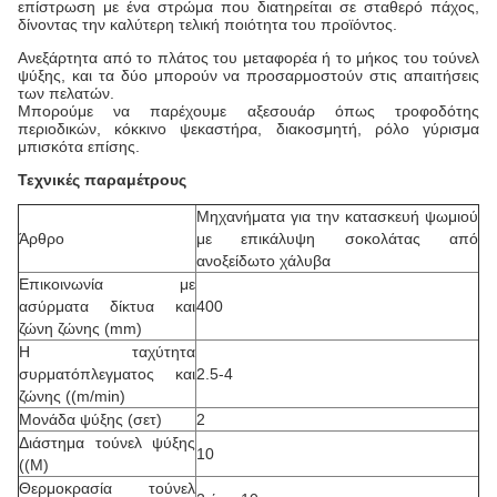
επίστρωση με ένα στρώμα που διατηρείται σε σταθερό πάχος,
δίνοντας την καλύτερη τελική ποιότητα του προϊόντος.
Ανεξάρτητα από το πλάτος του μεταφορέα ή το μήκος του τούνελ
ψύξης, και τα δύο μπορούν να προσαρμοστούν στις απαιτήσεις
των πελατών.
Μπορούμε να παρέχουμε αξεσουάρ όπως τροφοδότης
περιοδικών, κόκκινο ψεκαστήρα, διακοσμητή, ρόλο γύρισμα
μπισκότα επίσης.
Τεχνικές παραμέτρους
Μηχανήματα για την κατασκευή ψωμιού
Άρθρο
με επικάλυψη σοκολάτας από
ανοξείδωτο χάλυβα
Επικοινωνία με
ασύρματα δίκτυα και
400
ζώνη ζώνης (mm)
Η ταχύτητα
συρματόπλεγματος και
2.5-4
ζώνης ((m/min)
Μονάδα ψύξης (σετ)
2
Διάστημα τούνελ ψύξης
10
((M)
Θερμοκρασία τούνελ