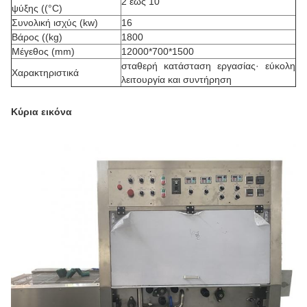
2 έως 10
ψύξης ((°C)
Συνολική ισχύς (kw)
16
Βάρος ((kg)
1800
Μέγεθος (mm)
12000*700*1500
σταθερή κατάσταση εργασίας· εύκολη
Χαρακτηριστικά
λειτουργία και συντήρηση
Κύρια εικόνα