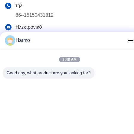
τηλ
86--15150431812
Ηλεκτρονικό
summerzhou@chocmach.com
Harmo
Διεύθυνση
5109# δρόμος Ανατολικής Λίμνης Τάι, Λινχού, περιοχή
Γουζόνγκ, πόλη Σουζόου, επαρχία Τζιανγκσού, Κίνα
3:48 AM
Good day, what product are you looking for?
Πολιτική απορρήτου
|
Sitemap
Κίνα Καλό Ποιότητα Conche σοκολάτας μηχανή Προμηθευτής.
Πνευματικά δικαιώματα © 2020-2026 Suzhou Harmo Food
Machinery Co., Ltd Όλα. Όλα τα δικαιώματα διατηρούνται.