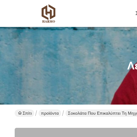
Λ
Σπίτι
προϊόντα
Σοκολάτα Που Επικαλύπτει Τη Μηχ