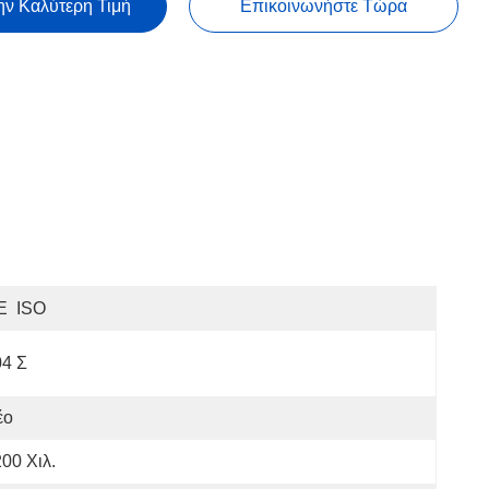
ην Καλύτερη Τιμή
Επικοινωνήστε Τώρα
E  ISO
04 Σ
έο
00 Χιλ.