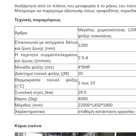
Ανεξάρτητα από το πλάτος του μεταφορέα ή το μήκος του τούν
Μπορούμε να παρέχουμε αξεσουάρ όπως τροφοδότης περιοδικώ
Τεχνικές παραμέτρους
Μεγάλης χωρητικότητας 12
Άρθρο
ψύξης σοκολάτας
Επικοινωνία με ασύρματα δίκτυα
1200
και ζώνη ζώνης (mm)
Η ταχύτητα συρματόπλεγματος
2.5-4
και ζώνης ((m/min)
Μονάδα ψύξης (σετ)
4*5HP
Διάστημα τούνελ ψύξης ((M)
20
Θερμοκρασία τούνελ ψύξης
2 έως 10
((°C)
Συνολική ισχύς (kw)
28.5
Βάρος ((kg)
4050
Μέγεθος (mm)
22000*1450*1800
Χαρακτηριστικά
σταθερή κατάσταση εργασίας·
Κύρια εικόνα