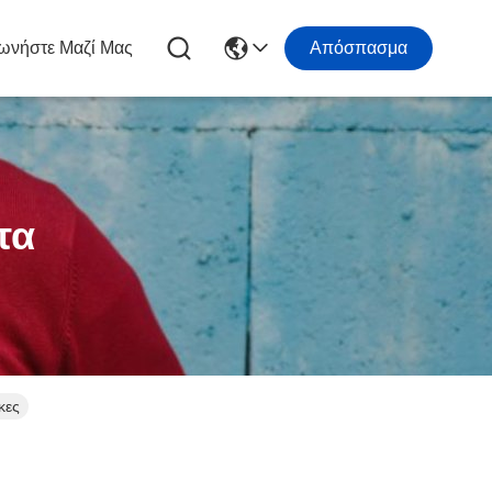
ωνήστε Μαζί Μας
Απόσπασμα
τα
κες