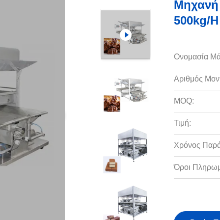
Μηχανή 
500kg/H
Ονομασία Μά
Αριθμός Μον
MOQ:
Τιμή:
Χρόνος Παρ
Όροι Πληρωμ