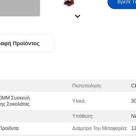
Βρείτε Τ
ραφή Προϊόντος
Πιστοποίηση:
C
0MM Συσκευή 
Υλικό:
3
ης Σοκολάτας
Υπόθεση:
Ν
Προϊόντα
Διάμετρο Του Μεταφορέα:
12