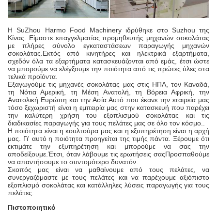
Η SuZhou Harmo Food Machinery ιδρύθηκε στο Suzhou της
Κίνας. Είμαστε επαγγελματίας προμηθευτής μηχανών σοκολάτας
με πλήρες σύνολο εγκαταστάσεων παραγωγής μηχανών
σοκολάτας.Εκτός από κινητήρες και ηλεκτρικά εξαρτήματα,
σχεδόν όλα τα εξαρτήματα κατασκευάζονται από εμάς, έτσι ώστε
να μπορούμε να ελέγξουμε την ποιότητα από τις πρώτες ύλες στα
τελικά προϊόντα.
Εξαγωγούμε τις μηχανές σοκολάτας μας στις ΗΠΑ, τον Καναδά,
τη Νότια Αμερική, τη Μέση Ανατολή, τη Βόρεια Αφρική, την
Ανατολική Ευρώπη και την Ασία.Αυτό που έκανε την εταιρεία μας
τόσο ξεχωριστή είναι η εμπειρία μας στην κατασκευή που παρέχει
την καλύτερη χρήση του εξοπλισμού σοκολάτας και τις
διαδικασίες παραγωγής για τους πελάτες μας σε όλο τον κόσμο..
Η ποιότητα είναι η κουλτούρα μας και η εξυπηρέτηση είναι η αρχή
μας. Γι' αυτό η ποιότητα προηγείται της τιμής πάντα. Ξέρουμε ότι
εκτιμάτε την εξυπηρέτηση και μπορούμε να σας την
αποδείξουμε.Έτσι, όταν λάβουμε τις ερωτήσεις σαςΠροσπαθούμε
να απαντήσουμε το συντομότερο δυνατόν.
Σκοπός μας είναι να μαθαίνουμε από τους πελάτες, να
συνεργαζόμαστε με τους πελάτες και να παρέχουμε αξιόπιστο
εξοπλισμό σοκολάτας και κατάλληλες λύσεις παραγωγής για τους
πελάτες.
Πιστοποιητικό