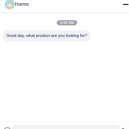
Harmo
36kw Conche Σοκολάτας Μηχανή
6:56 AM
1500L Conche Σοκολάτας Μηχανή
Good day, what product are you looking for?
Προϊόντα Που Σχετίζονται