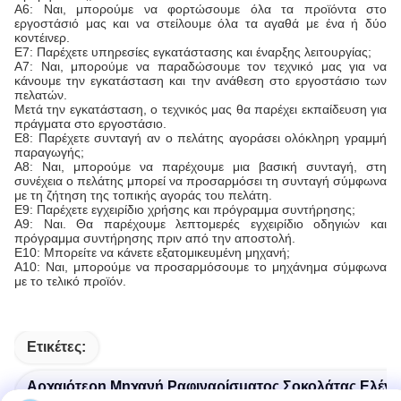
Α6: Ναι, μπορούμε να φορτώσουμε όλα τα προϊόντα στο
εργοστάσιό μας και να στείλουμε όλα τα αγαθά με ένα ή δύο
κοντέινερ.
Ε7: Παρέχετε υπηρεσίες εγκατάστασης και έναρξης λειτουργίας;
Α7: Ναι, μπορούμε να παραδώσουμε τον τεχνικό μας για να
κάνουμε την εγκατάσταση και την ανάθεση στο εργοστάσιο των
πελατών.
Μετά την εγκατάσταση, ο τεχνικός μας θα παρέχει εκπαίδευση για
πράγματα στο εργοστάσιο.
Ε8: Παρέχετε συνταγή αν ο πελάτης αγοράσει ολόκληρη γραμμή
παραγωγής;
Α8: Ναι, μπορούμε να παρέχουμε μια βασική συνταγή, στη
συνέχεια ο πελάτης μπορεί να προσαρμόσει τη συνταγή σύμφωνα
με τη ζήτηση της τοπικής αγοράς του πελάτη.
Ε9: Παρέχετε εγχειρίδιο χρήσης και πρόγραμμα συντήρησης;
Α9: Ναι. Θα παρέχουμε λεπτομερές εγχειρίδιο οδηγιών και
πρόγραμμα συντήρησης πριν από την αποστολή.
Ε10: Μπορείτε να κάνετε εξατομικευμένη μηχανή;
Α10: Ναι, μπορούμε να προσαρμόσουμε το μηχάνημα σύμφωνα
με το τελικό προϊόν.
Ετικέτες:
Αρχαιότερη Μηχανή Ραφιναρίσματος Σοκολάτας Ελέγ