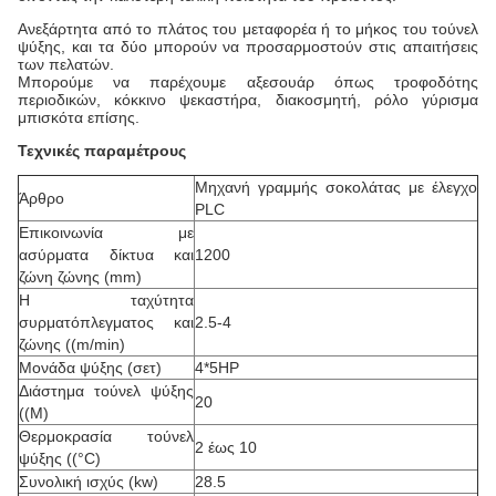
Ανεξάρτητα από το πλάτος του μεταφορέα ή το μήκος του τούνελ
ψύξης, και τα δύο μπορούν να προσαρμοστούν στις απαιτήσεις
των πελατών.
Μπορούμε να παρέχουμε αξεσουάρ όπως τροφοδότης
περιοδικών, κόκκινο ψεκαστήρα, διακοσμητή, ρόλο γύρισμα
μπισκότα επίσης.
Τεχνικές παραμέτρους
Μηχανή γραμμής σοκολάτας με έλεγχο
Άρθρο
PLC
Επικοινωνία με
ασύρματα δίκτυα και
1200
ζώνη ζώνης (mm)
Η ταχύτητα
συρματόπλεγματος και
2.5-4
ζώνης ((m/min)
Μονάδα ψύξης (σετ)
4*5HP
Διάστημα τούνελ ψύξης
20
((M)
Θερμοκρασία τούνελ
2 έως 10
ψύξης ((°C)
Συνολική ισχύς (kw)
28.5