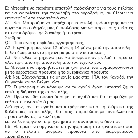
Ε: Μπορείτε να παρέχετε επιστολή πρόσκλησης για τους πελάτες
και να κανονίσετε την παραλαβή στο αεροδρόμιο, αν θέλουν να
επισκεφθούν το εργοστάσιό σας;
Α1: Ναι. Μπορούμε να παρέχουμε επιστολή πρόσκλησης και να
οργανώσει ο οδηγός μας ή πωλήσεις για να πάρει τους πελάτες
στο αεροδρόμιο της Σαγκάης ή το τρένο
Σταθμός.
Q2: Ποια είναι η περίοδος εγγύησης σας;
Α2: Η εγγύηση μας είναι 12 μήνες ή 14 μήνες μετά την αποστολή.
Ε: Θα δοκιμάσετε το μηχάνημα μετά την κατασκευή;
Α3: Ναι. Όλες οι μηχανές μας θα δοκιμαστούν με λάδι ή πρώτες
ύλες πριν από την αποστολή από τον τεχνικό μας.
Ε: Μπορείτε να προμηθεύσετε μηχανήματα που συμμορφώνονται
με το ευρωπαϊκό πρότυπο ή το αμερικανικό πρότυπο;
Α4: Ναι. Εξαγωγήσαμε τις μηχανές μας στις ΗΠΑ, τον Καναδά, την
Ουγγαρία και το Βέλγιο, κλπ.
Ε5: Τι μπορούμε να κάνουμε αν τα αγαθά έχουν υποστεί ζημιά
κατά τη διάρκεια της αποστολής;
Α5: Πρώτον, θα συσκευάσουμε τα αγαθά και θα τα φτιάξουμε
καλά στο εργοστάσιό μας.
Δεύτερον, αν τα αγαθά καταστράφηκαν κατά τη διάρκεια της
θαλάσσιας αποστολής, θα σας παραδώσουμε ανταλλακτικά
προσπαθώντας το καλύτερο.
και να λειτουργούν τα μηχανήματα το συντομότερο δυνατόν·
Ε6: Μπορείτε να οργανώσετε την φόρτωση στο εργοστάσιό σας
αν ο πελάτης αγόρασε προϊόντα από διαφορετικούς
προμηθευτές;