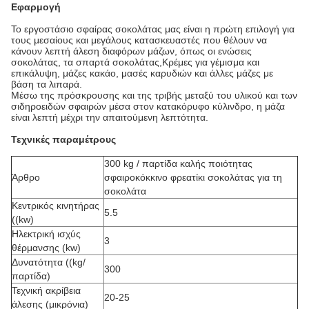
Εφαρμογή
Το εργοστάσιο σφαίρας σοκολάτας μας είναι η πρώτη επιλογή για
τους μεσαίους και μεγάλους κατασκευαστές που θέλουν να
κάνουν λεπτή άλεση διαφόρων μάζων, όπως οι ενώσεις
σοκολάτας, τα σπαρτά σοκολάτας,Κρέμες για γέμισμα και
επικάλυψη, μάζες κακάο, μασές καρυδιών και άλλες μάζες με
βάση τα λιπαρά.
Μέσω της πρόσκρουσης και της τριβής μεταξύ του υλικού και των
σιδηροειδών σφαιρών μέσα στον κατακόρυφο κύλινδρο, η μάζα
είναι λεπτή μέχρι την απαιτούμενη λεπτότητα.
Τεχνικές παραμέτρους
300 kg / παρτίδα καλής ποιότητας
Άρθρο
σφαιροκόκκινο φρεατίκι σοκολάτας για τη
σοκολάτα
Κεντρικός κινητήρας
5.5
((kw)
Ηλεκτρική ισχύς
3
θέρμανσης (kw)
Δυνατότητα ((kg/
300
παρτίδα)
Τεχνική ακρίβεια
20-25
άλεσης (μικρόνια)