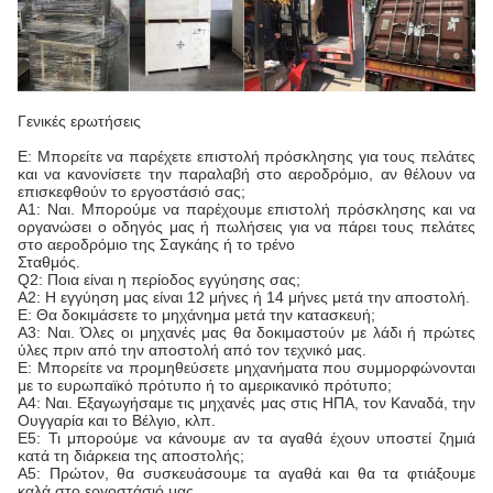
Γενικές ερωτήσεις
Ε: Μπορείτε να παρέχετε επιστολή πρόσκλησης για τους πελάτες
και να κανονίσετε την παραλαβή στο αεροδρόμιο, αν θέλουν να
επισκεφθούν το εργοστάσιό σας;
Α1: Ναι. Μπορούμε να παρέχουμε επιστολή πρόσκλησης και να
οργανώσει ο οδηγός μας ή πωλήσεις για να πάρει τους πελάτες
στο αεροδρόμιο της Σαγκάης ή το τρένο
Σταθμός.
Q2: Ποια είναι η περίοδος εγγύησης σας;
Α2: Η εγγύηση μας είναι 12 μήνες ή 14 μήνες μετά την αποστολή.
Ε: Θα δοκιμάσετε το μηχάνημα μετά την κατασκευή;
Α3: Ναι. Όλες οι μηχανές μας θα δοκιμαστούν με λάδι ή πρώτες
ύλες πριν από την αποστολή από τον τεχνικό μας.
Ε: Μπορείτε να προμηθεύσετε μηχανήματα που συμμορφώνονται
με το ευρωπαϊκό πρότυπο ή το αμερικανικό πρότυπο;
Α4: Ναι. Εξαγωγήσαμε τις μηχανές μας στις ΗΠΑ, τον Καναδά, την
Ουγγαρία και το Βέλγιο, κλπ.
Ε5: Τι μπορούμε να κάνουμε αν τα αγαθά έχουν υποστεί ζημιά
κατά τη διάρκεια της αποστολής;
Α5: Πρώτον, θα συσκευάσουμε τα αγαθά και θα τα φτιάξουμε
καλά στο εργοστάσιό μας.