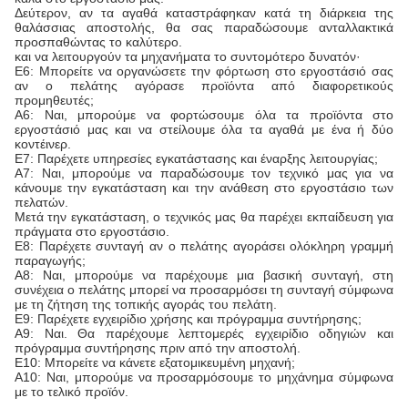
Δεύτερον, αν τα αγαθά καταστράφηκαν κατά τη διάρκεια της
θαλάσσιας αποστολής, θα σας παραδώσουμε ανταλλακτικά
προσπαθώντας το καλύτερο.
και να λειτουργούν τα μηχανήματα το συντομότερο δυνατόν·
Ε6: Μπορείτε να οργανώσετε την φόρτωση στο εργοστάσιό σας
αν ο πελάτης αγόρασε προϊόντα από διαφορετικούς
προμηθευτές;
Α6: Ναι, μπορούμε να φορτώσουμε όλα τα προϊόντα στο
εργοστάσιό μας και να στείλουμε όλα τα αγαθά με ένα ή δύο
κοντέινερ.
Ε7: Παρέχετε υπηρεσίες εγκατάστασης και έναρξης λειτουργίας;
Α7: Ναι, μπορούμε να παραδώσουμε τον τεχνικό μας για να
κάνουμε την εγκατάσταση και την ανάθεση στο εργοστάσιο των
πελατών.
Μετά την εγκατάσταση, ο τεχνικός μας θα παρέχει εκπαίδευση για
πράγματα στο εργοστάσιο.
Ε8: Παρέχετε συνταγή αν ο πελάτης αγοράσει ολόκληρη γραμμή
παραγωγής;
Α8: Ναι, μπορούμε να παρέχουμε μια βασική συνταγή, στη
συνέχεια ο πελάτης μπορεί να προσαρμόσει τη συνταγή σύμφωνα
με τη ζήτηση της τοπικής αγοράς του πελάτη.
Ε9: Παρέχετε εγχειρίδιο χρήσης και πρόγραμμα συντήρησης;
Α9: Ναι. Θα παρέχουμε λεπτομερές εγχειρίδιο οδηγιών και
πρόγραμμα συντήρησης πριν από την αποστολή.
Ε10: Μπορείτε να κάνετε εξατομικευμένη μηχανή;
Α10: Ναι, μπορούμε να προσαρμόσουμε το μηχάνημα σύμφωνα
με το τελικό προϊόν.