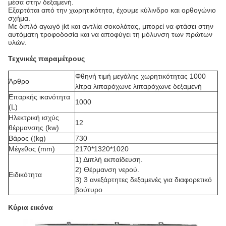
μέσα στην δεξαμενή.
Εξαρτάται από την χωρητικότητα, έχουμε κύλινδρο και ορθογώνιο
σχήμα.
Με διπλό αγωγό jkt και αντλία σοκολάτας, μπορεί να φτάσει στην
αυτόματη τροφοδοσία και να αποφύγει τη μόλυνση των πρώτων
υλών.
Τεχνικές παραμέτρους
Φθηνή τιμή μεγάλης χωρητικότητας 1000
Άρθρο
λίτρα λιπαρόχωνε λιπαρόχωνε δεξαμενή
Επαρκής ικανότητα
1000
(L)
Ηλεκτρική ισχύς
12
θέρμανσης (kw)
Βάρος ((kg)
730
Μέγεθος (mm)
2170*1320*1020
1) Διπλή εκπαίδευση.
2) Θέρμανση νερού.
Ειδικότητα
3) 3 ανεξάρτητες δεξαμενές για διαφορετικό
βούτυρο
Κύρια εικόνα