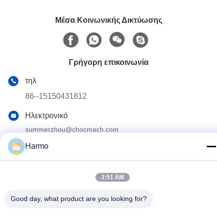
Μέσα Κοινωνικής Δικτύωσης
Γρήγορη επικοινωνία
τηλ
86--15150431812
Ηλεκτρονικό
summerzhou@chocmach.com
Harmo
Διεύθυνση
5109# δρόμος Ανατολικής Λίμνης Τάι, Λινχού, περιοχή
Γουζόνγκ, πόλη Σουζόου, επαρχία Τζιανγκσού, Κίνα
3:51 AM
Good day, what product are you looking for?
Πολιτική απορρήτου
|
Sitemap
Κίνα Καλό Ποιότητα Conche σοκολάτας μηχανή Προμηθευτής.