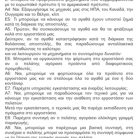
με το ευρωπαϊκό πρότυπο ή το αμερικανικό πρότυπο;
Α4: Ναι. Εξαγωγήσαμε τις μηχανές μας στις ΗΠΑ, τον Καναδά, την
Ουγγαρία και το Βέλγιο, κλπ.
Ε5: Τι μπορούμε να κάνουμε αν τα αγαθά έχουν υποστεί ζημιά
κατά τη διάρκεια της αποστολής;
Α5: Πρώτον, θα συσκευάσουμε τα αγαθά και θα τα φτιάξουμε
καλά στο εργοστάσιό μας.
Δεύτερον, αν τα αγαθά καταστράφηκαν κατά τη διάρκεια της
θαλάσσιας αποστολής, θα σας παραδώσουμε ανταλλακτικά
προσπαθώντας το καλύτερο.
και να λειτουργούν τα μηχανήματα το συντομότερο δυνατόν·
Ε6: Μπορείτε να οργανώσετε την φόρτωση στο εργοστάσιό σας
αν ο πελάτης αγόρασε προϊόντα από διαφορετικούς
προμηθευτές;
Α6: Ναι, μπορούμε να φορτώσουμε όλα τα προϊόντα στο
εργοστάσιό μας και να στείλουμε όλα τα αγαθά με ένα ή δύο
κοντέινερ.
Ε7: Παρέχετε υπηρεσίες εγκατάστασης και έναρξης λειτουργίας;
Α7: Ναι, μπορούμε να παραδώσουμε τον τεχνικό μας για να
κάνουμε την εγκατάσταση και την ανάθεση στο εργοστάσιο των
πελατών.
Μετά την εγκατάσταση, ο τεχνικός μας θα παρέχει εκπαίδευση για
πράγματα στο εργοστάσιο.
Ε8: Παρέχετε συνταγή αν ο πελάτης αγοράσει ολόκληρη γραμμή
παραγωγής;
Α8: Ναι, μπορούμε να παρέχουμε μια βασική συνταγή, στη
συνέχεια ο πελάτης μπορεί να προσαρμόσει τη συνταγή σύμφωνα
με τη ζήτηση της τοπικής αγοράς του πελάτη.