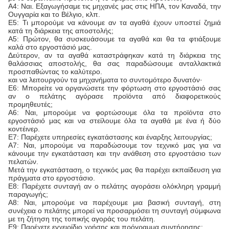
Α4: Ναι. Εξαγωγήσαμε τις μηχανές μας στις ΗΠΑ, τον Καναδά, την
Ουγγαρία και το Βέλγιο, κλπ.
Ε5: Τι μπορούμε να κάνουμε αν τα αγαθά έχουν υποστεί ζημιά
κατά τη διάρκεια της αποστολής;
Α5: Πρώτον, θα συσκευάσουμε τα αγαθά και θα τα φτιάξουμε
καλά στο εργοστάσιό μας.
Δεύτερον, αν τα αγαθά καταστράφηκαν κατά τη διάρκεια της
θαλάσσιας αποστολής, θα σας παραδώσουμε ανταλλακτικά
προσπαθώντας το καλύτερο.
και να λειτουργούν τα μηχανήματα το συντομότερο δυνατόν·
Ε6: Μπορείτε να οργανώσετε την φόρτωση στο εργοστάσιό σας
αν ο πελάτης αγόρασε προϊόντα από διαφορετικούς
προμηθευτές;
Α6: Ναι, μπορούμε να φορτώσουμε όλα τα προϊόντα στο
εργοστάσιό μας και να στείλουμε όλα τα αγαθά με ένα ή δύο
κοντέινερ.
Ε7: Παρέχετε υπηρεσίες εγκατάστασης και έναρξης λειτουργίας;
Α7: Ναι, μπορούμε να παραδώσουμε τον τεχνικό μας για να
κάνουμε την εγκατάσταση και την ανάθεση στο εργοστάσιο των
πελατών.
Μετά την εγκατάσταση, ο τεχνικός μας θα παρέχει εκπαίδευση για
πράγματα στο εργοστάσιο.
Ε8: Παρέχετε συνταγή αν ο πελάτης αγοράσει ολόκληρη γραμμή
παραγωγής;
Α8: Ναι, μπορούμε να παρέχουμε μια βασική συνταγή, στη
συνέχεια ο πελάτης μπορεί να προσαρμόσει τη συνταγή σύμφωνα
με τη ζήτηση της τοπικής αγοράς του πελάτη.
Ε9: Παρέχετε εγχειρίδιο χρήσης και πρόγραμμα συντήρησης;