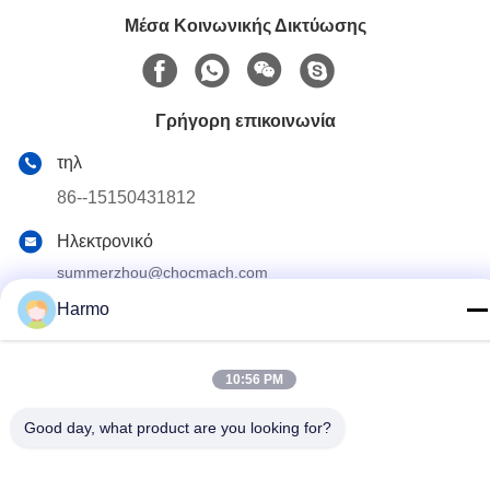
Μέσα Κοινωνικής Δικτύωσης
Γρήγορη επικοινωνία
τηλ
86--15150431812
Ηλεκτρονικό
summerzhou@chocmach.com
Harmo
Διεύθυνση
5109# δρόμος Ανατολικής Λίμνης Τάι, Λινχού, περιοχή
Γουζόνγκ, πόλη Σουζόου, επαρχία Τζιανγκσού, Κίνα
10:56 PM
Good day, what product are you looking for?
Πολιτική απορρήτου
|
Sitemap
Κίνα Καλό Ποιότητα Conche σοκολάτας μηχανή Προμηθευτής.