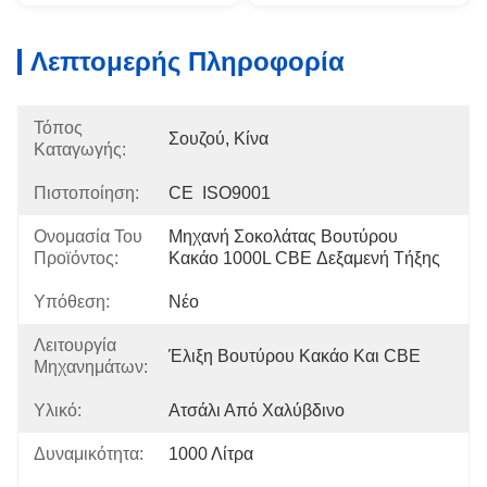
Λεπτομερής Πληροφορία
Τόπος
Σουζού, Κίνα
Καταγωγής:
Πιστοποίηση:
CE  ISO9001
Ονομασία Του
Μηχανή Σοκολάτας Βουτύρου 
Προϊόντος:
Κακάο 1000L CBE Δεξαμενή Τήξης
Υπόθεση:
Νέο
Λειτουργία
Έλιξη Βουτύρου Κακάο Και CBE
Μηχανημάτων:
Υλικό:
Ατσάλι Από Χαλύβδινο
Δυναμικότητα:
1000 Λίτρα