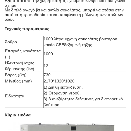
Εξαρτάται από την χωρητικότητα, έχουμε κύλινδρο και ορθογώνιο
σχήμα.
Με διπλό αγωγό jkt και αντλία σοκολάτας, μπορεί να φτάσει στην
αυτόματη τροφοδοσία και να αποφύγει τη μόλυνση των πρώτων
υλών.
Τεχνικές παραμέτρους
1000 λίτρα
μηχανή σοκολάτας βουτύρου
Άρθρο
κακάο CBE
δεξαμενή τήξης
Επαρκής ικανότητα
1000
(L)
Ηλεκτρική ισχύς
12
θέρμανσης (kw)
Βάρος ((kg)
730
Μέγεθος (mm)
2170*1320*1020
1) Διπλή εκπαίδευση.
2) Θέρμανση νερού.
Ειδικότητα
3) 3 ανεξάρτητες δεξαμενές για διαφορετικό
βούτυρο
Κύρια εικόνα