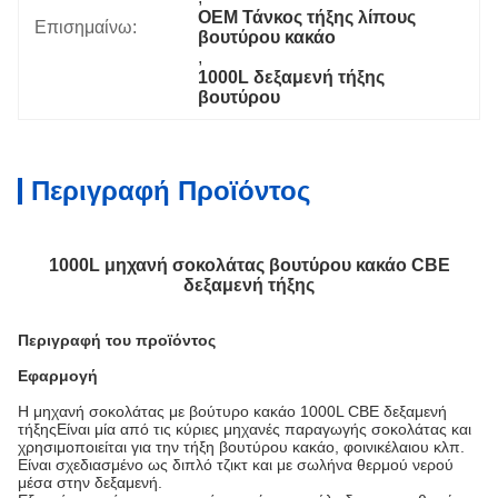
OEM Τάνκος τήξης λίπους 
Επισημαίνω:
βουτύρου κακάο
, 
1000L δεξαμενή τήξης 
βουτύρου
Περιγραφή Προϊόντος
1000L μηχανή σοκολάτας βουτύρου κακάο CBE
δεξαμενή τήξης
Περιγραφή του προϊόντος
Εφαρμογή
Η μηχανή σοκολάτας με βούτυρο κακάο 1000L CBE δεξαμενή
τήξης
Είναι μία από τις κύριες μηχανές παραγωγής σοκολάτας και
χρησιμοποιείται για την τήξη βουτύρου κακάο, φοινικέλαιου κλπ.
Είναι σχεδιασμένο ως διπλό τζικτ και με σωλήνα θερμού νερού
μέσα στην δεξαμενή.