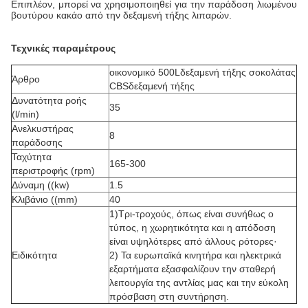
Επιπλέον, μπορεί να χρησιμοποιηθεί για την παράδοση λιωμένου
βουτύρου κακάο από την δεξαμενή τήξης λιπαρών.
Τεχνικές παραμέτρους
οικονομικό 500L
δεξαμενή τήξης σοκολάτας
Άρθρο
CBS
δεξαμενή τήξης
Δυνατότητα ροής
35
(l/min)
Ανελκυστήρας
8
παράδοσης
Ταχύτητα
165-300
περιστροφής (rpm)
Δύναμη ((kw)
1.5
Κλιβάνιο ((mm)
40
1)
Τρι-τροχούς, όπως είναι συνήθως ο
τύπος, η χωρητικότητα και η απόδοση
είναι υψηλότερες από άλλους ρότορες·
Ειδικότητα
2) Τα ευρωπαϊκά κινητήρα και ηλεκτρικά
εξαρτήματα εξασφαλίζουν την σταθερή
λειτουργία της αντλίας μας και την εύκολη
πρόσβαση στη συντήρηση.