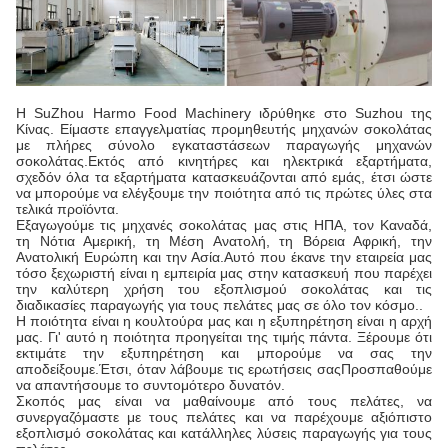
Η SuZhou Harmo Food Machinery ιδρύθηκε στο Suzhou της
Κίνας. Είμαστε επαγγελματίας προμηθευτής μηχανών σοκολάτας
με πλήρες σύνολο εγκαταστάσεων παραγωγής μηχανών
σοκολάτας.Εκτός από κινητήρες και ηλεκτρικά εξαρτήματα,
σχεδόν όλα τα εξαρτήματα κατασκευάζονται από εμάς, έτσι ώστε
να μπορούμε να ελέγξουμε την ποιότητα από τις πρώτες ύλες στα
τελικά προϊόντα.
Εξαγωγούμε τις μηχανές σοκολάτας μας στις ΗΠΑ, τον Καναδά,
τη Νότια Αμερική, τη Μέση Ανατολή, τη Βόρεια Αφρική, την
Ανατολική Ευρώπη και την Ασία.Αυτό που έκανε την εταιρεία μας
τόσο ξεχωριστή είναι η εμπειρία μας στην κατασκευή που παρέχει
την καλύτερη χρήση του εξοπλισμού σοκολάτας και τις
διαδικασίες παραγωγής για τους πελάτες μας σε όλο τον κόσμο..
Η ποιότητα είναι η κουλτούρα μας και η εξυπηρέτηση είναι η αρχή
μας. Γι' αυτό η ποιότητα προηγείται της τιμής πάντα. Ξέρουμε ότι
εκτιμάτε την εξυπηρέτηση και μπορούμε να σας την
αποδείξουμε.Έτσι, όταν λάβουμε τις ερωτήσεις σαςΠροσπαθούμε
να απαντήσουμε το συντομότερο δυνατόν.
Σκοπός μας είναι να μαθαίνουμε από τους πελάτες, να
συνεργαζόμαστε με τους πελάτες και να παρέχουμε αξιόπιστο
εξοπλισμό σοκολάτας και κατάλληλες λύσεις παραγωγής για τους