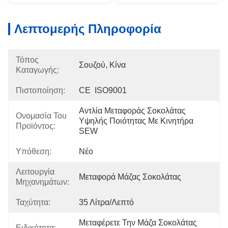
Λεπτομερής Πληροφορία
Τόπος
Σουζού, Κίνα
Καταγωγής:
Πιστοποίηση:
CE  ISO9001
Αντλία Μεταφοράς Σοκολάτας 
Ονομασία Του
Υψηλής Ποιότητας Με Κινητήρα 
Προϊόντος:
SEW
Υπόθεση:
Νέο
Λειτουργία
Μεταφορά Μάζας Σοκολάτας
Μηχανημάτων:
Ταχύτητα:
35 Λίτρα/λεπτό
Μεταφέρετε Την Μάζα Σοκολάτας 
Ειδικότητα: