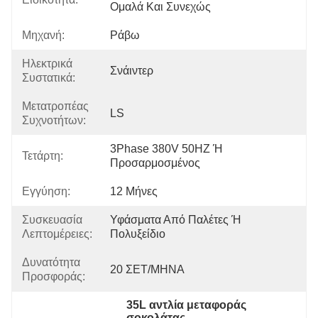
Ομαλά Και Συνεχώς
Μηχανή:
Ράβω
Ηλεκτρικά
Σνάιντερ
Συστατικά:
Μετατροπέας
LS
Συχνοτήτων:
3Phase 380V 50HZ Ή 
Τετάρτη:
Προσαρμοσμένος
Εγγύηση:
12 Μήνες
Συσκευασία
Υφάσματα Από Παλέτες Ή 
Λεπτομέρειες:
Πολυξείδιο
Δυνατότητα
20 ΣΕΤ/ΜΗΝΑ
Προσφοράς:
35L αντλία μεταφοράς 
σοκολάτας