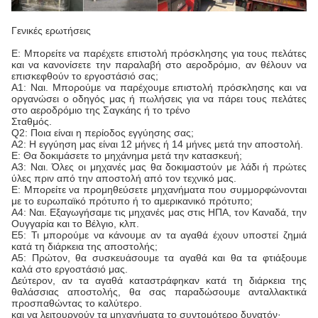
Γενικές ερωτήσεις
Ε: Μπορείτε να παρέχετε επιστολή πρόσκλησης για τους πελάτες
και να κανονίσετε την παραλαβή στο αεροδρόμιο, αν θέλουν να
επισκεφθούν το εργοστάσιό σας;
Α1: Ναι. Μπορούμε να παρέχουμε επιστολή πρόσκλησης και να
οργανώσει ο οδηγός μας ή πωλήσεις για να πάρει τους πελάτες
στο αεροδρόμιο της Σαγκάης ή το τρένο
Σταθμός.
Q2: Ποια είναι η περίοδος εγγύησης σας;
Α2: Η εγγύηση μας είναι 12 μήνες ή 14 μήνες μετά την αποστολή.
Ε: Θα δοκιμάσετε το μηχάνημα μετά την κατασκευή;
Α3: Ναι. Όλες οι μηχανές μας θα δοκιμαστούν με λάδι ή πρώτες
ύλες πριν από την αποστολή από τον τεχνικό μας.
Ε: Μπορείτε να προμηθεύσετε μηχανήματα που συμμορφώνονται
με το ευρωπαϊκό πρότυπο ή το αμερικανικό πρότυπο;
Α4: Ναι. Εξαγωγήσαμε τις μηχανές μας στις ΗΠΑ, τον Καναδά, την
Ουγγαρία και το Βέλγιο, κλπ.
Ε5: Τι μπορούμε να κάνουμε αν τα αγαθά έχουν υποστεί ζημιά
κατά τη διάρκεια της αποστολής;
Α5: Πρώτον, θα συσκευάσουμε τα αγαθά και θα τα φτιάξουμε
καλά στο εργοστάσιό μας.
Δεύτερον, αν τα αγαθά καταστράφηκαν κατά τη διάρκεια της
θαλάσσιας αποστολής, θα σας παραδώσουμε ανταλλακτικά
προσπαθώντας το καλύτερο.
και να λειτουργούν τα μηχανήματα το συντομότερο δυνατόν·