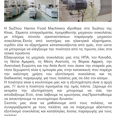
Η SuZhou Harmo Food Machinery ιδρύθηκε στο Suzhou της
Κίνας. Είμαστε επαγγελματίας προμηθευτής μηχανών σοκολάτας
με πλήρες σύνολο εγκαταστάσεων παραγωγής μηχανών
σοκολάτας.Εκτός από κινητήρες και ηλεκτρικά εξαρτήματα,
σχεδόν όλα τα εξαρτήματα κατασκευάζονται από εμάς, έτσι ώστε
να μπορούμε να ελέγξουμε την ποιότητα από τις πρώτες ύλες στα
τελικά προϊόντα.
Εξαγωγούμε τις μηχανές σοκολάτας μας στις ΗΠΑ, τον Καναδά,
τη Νότια Αμερική, τη Μέση Ανατολή, τη Βόρεια Αφρική, την
Ανατολική Ευρώπη και την Ασία.Αυτό που έκανε την εταιρεία μας
τόσο ξεχωριστή είναι η εμπειρία μας στην κατασκευή που παρέχει
την καλύτερη χρήση του εξοπλισμού σοκολάτας και τις
διαδικασίες παραγωγής για τους πελάτες μας σε όλο τον κόσμο..
Η ποιότητα είναι η κουλτούρα μας και η εξυπηρέτηση είναι η αρχή
μας. Γι' αυτό η ποιότητα προηγείται της τιμής πάντα. Ξέρουμε ότι
εκτιμάτε την εξυπηρέτηση και μπορούμε να σας την
αποδείξουμε.Έτσι, όταν λάβουμε τις ερωτήσεις σαςΠροσπαθούμε
να απαντήσουμε το συντομότερο δυνατόν.
Σκοπός μας είναι να μαθαίνουμε από τους πελάτες, να
συνεργαζόμαστε με τους πελάτες και να παρέχουμε αξιόπιστο
εξοπλισμό σοκολάτας και κατάλληλες λύσεις παραγωγής για τους
πελάτες.