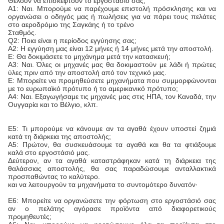
Θέλουν να επισκεφτούν το εργοστάσιό σας;
Α1: Ναι. Μπορούμε να παρέχουμε επιστολή πρόσκλησης και να
οργανώσει ο οδηγός μας ή πωλήσεις για να πάρει τους πελάτες
στο αεροδρόμιο της Σαγκάης ή το τρένο
Σταθμός.
Q2: Ποια είναι η περίοδος εγγύησης σας;
Α2: Η εγγύηση μας είναι 12 μήνες ή 14 μήνες μετά την αποστολή.
Ε: Θα δοκιμάσετε το μηχάνημα μετά την κατασκευή;
Α3: Ναι. Όλες οι μηχανές μας θα δοκιμαστούν με λάδι ή πρώτες
ύλες πριν από την αποστολή από τον τεχνικό μας.
Ε: Μπορείτε να προμηθεύσετε μηχανήματα που συμμορφώνονται
με το ευρωπαϊκό πρότυπο ή το αμερικανικό πρότυπο;
Α4: Ναι. Εξαγωγήσαμε τις μηχανές μας στις ΗΠΑ, τον Καναδά, την
Ουγγαρία και το Βέλγιο, κλπ.
Ε5: Τι μπορούμε να κάνουμε αν τα αγαθά έχουν υποστεί ζημιά
κατά τη διάρκεια της αποστολής;
Α5: Πρώτον, θα συσκευάσουμε τα αγαθά και θα τα φτιάξουμε
καλά στο εργοστάσιό μας.
Δεύτερον, αν τα αγαθά καταστράφηκαν κατά τη διάρκεια της
θαλάσσιας αποστολής, θα σας παραδώσουμε ανταλλακτικά
προσπαθώντας το καλύτερο.
και να λειτουργούν τα μηχανήματα το συντομότερο δυνατόν·
Ε6: Μπορείτε να οργανώσετε την φόρτωση στο εργοστάσιό σας
αν ο πελάτης αγόρασε προϊόντα από διαφορετικούς
προμηθευτές;