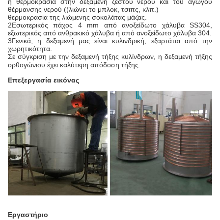
η θερμοκρασία στην δεξαμενή ζεστού νερού και του αγωγού
θέρμανσης νερού ((λιώνει το μπλοκ, τσιπς, κλπ.)
θερμοκρασία της λιώμενης σοκολάτας μάζας.
2Εσωτερικός πάχος 4 mm από ανοξείδωτο χάλυβα SS304,
εξωτερικός από ανθρακικό χάλυβα ή από ανοξείδωτο χάλυβα 304.
3Γενικά, η δεξαμενή μας είναι κυλινδρική, εξαρτάται από την
χωρητικότητα.
Σε σύγκριση με την δεξαμενή τήξης κυλίνδρων, η δεξαμενή τήξης
ορθογώνιου έχει καλύτερη απόδοση τήξης.
Επεξεργασία εικόνας
Εργαστήριο