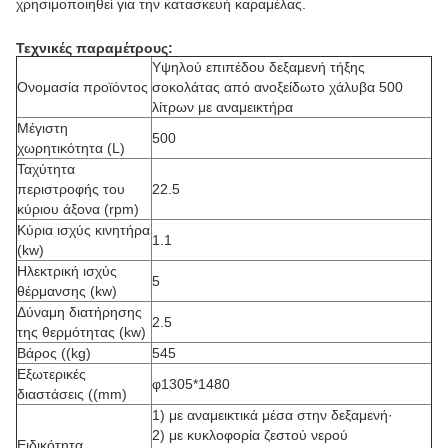
χρησιμοποιηθεί για την κατασκευή καραμέλας.
Τεχνικές παραμέτρους:
Υψηλού επιπέδου δεξαμενή τήξης
Ονομασία προϊόντος
σοκολάτας από ανοξείδωτο χάλυβα 500
λίτρων με αναμεικτήρα
Μέγιστη
500
χωρητικότητα (L)
Ταχύτητα
περιστροφής του
22.5
κύριου άξονα (rpm)
Κύρια ισχύς κινητήρα
1.1
(kw)
Ηλεκτρική ισχύς
5
θέρμανσης (kw)
Δύναμη διατήρησης
2.5
της θερμότητας (kw)
Βάρος ((kg)
545
Εξωτερικές
φ1305*1480
διαστάσεις ((mm)
1) με αναμεικτικά μέσα στην δεξαμενή·
2) με κυκλοφορία ζεστού νερού
Ειδικότητα