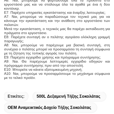
Α6: Ναι, μπορούμε να φορτώσουμε όλα τα προϊόντα στο
εργοστάσιό μας και να στείλουμε όλα τα αγαθά με ένα ή δύο
κοντέινερ.
Ε7: Παρέχετε υπηρεσίες εγκατάστασης και έναρξης λειτουργίας;
Α7: Ναι, μπορούμε να παραδώσουμε τον τεχνικό μας για να
κάνουμε την εγκατάσταση και την ανάθεση στο εργοστάσιο των
πελατών.
Μετά την εγκατάσταση, ο τεχνικός μας θα παρέχει εκπαίδευση για
πράγματα στο εργοστάσιο.
Ε8: Παρέχετε συνταγή αν ο πελάτης αγοράσει ολόκληρη γραμμή
παραγωγής;
Α8: Ναι, μπορούμε να παρέχουμε μια βασική συνταγή, στη
συνέχεια ο πελάτης μπορεί να προσαρμόσει τη συνταγή σύμφωνα
με τη ζήτηση της τοπικής αγοράς του πελάτη.
Ε9: Παρέχετε εγχειρίδιο χρήσης και πρόγραμμα συντήρησης;
Α9: Ναι. Θα παρέχουμε λεπτομερές εγχειρίδιο οδηγιών και
πρόγραμμα συντήρησης πριν από την αποστολή.
Ε10: Μπορείτε να κάνετε εξατομικευμένη μηχανή;
Α10: Ναι, μπορούμε να προσαρμόσουμε το μηχάνημα σύμφωνα
με το τελικό προϊόν.
Ετικέτες:
500L Δεξαμενή Τήξης Σοκολάτας
OEM Αναμεικτικός Δοχείο Τήξης Σοκολάτας