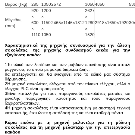
Βάρος ((kg)
295
1050
2572
3050
4850
53
920
1200
2627
×
×
×
Μέγεθος
600
1150
2465×1146×1312
1280
2918×1650×1920
30
(mm)
×
×
×
1110
1050
1520
Χαρακτηριστικά της μηχανής συνδυασμού για την άλεση
σοκολάτας, της μηχανής συνδυασμού κακάο για την
εξυγίανση κακάο:
1Το υλικό των λεπίδων και των ράβδων επένδυσης είναι ατσάλι
μαγγανίου, το οποίο με μακρά διάρκεια ζωής.
θα επεξεργαστεί και θα ενισχυθεί από το ειδικό μας σύστημα
θέρμανσης.
2Η μηχανή σοκολάτας ελέγχεται από τον πίνακα ελέγχου, αλλά ο
έλεγχος PLC είναι προαιρετικός.
3Είναι κατάλληλο για τους παραγωγούς σοκολάτας μεσαίας και
μεγάλης παραγωγικής ικανότητας και τους παραγωγούς
ζαχαροπλαστικών.
4Η μηχανή σοκολάτας είναι κατασκευασμένη με αυστηρή τεχνική
κατασκευής, έτσι ώστε η απόδοσή της να είναι σταθερή πάντα.
Κύρια εικόνα με τη μηχανή μελαντζερ για τη μύλιση
σοκολάτας και τη μηχανή μελαντζερ για την επεξεργασία
κακάου