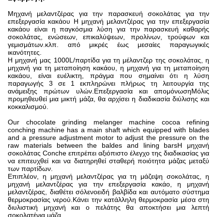
Μηχανή μελαντζέρας για την παρασκευή σοκολάτας για την
επεξεργασία κακάου Η μηχανή μελαντζέρας για την επεξεργασία
κακάου είναι η παγκόσμια λύση για την παρασκευή καθαρής
σοκολάτας, ενώσεων, επικαλύψεων, προλίνων, τρούφων και
γεμισμάτων.κλπ. από μικρές έως μεσαίες παραγωγικές
ικανότητες.
Η μηχανή μας 1000L/παρτίδα για τη μέλαντζερ της σοκολάτας, η
μηχανή για τη μεταποίηση κακάου, η μηχανή για τη μεταποίηση
κακάου, είναι ευέλικτη, πράγμα που σημαίνει ότι η λύση
παραγωγής 3 σε 1 εκπληρώνει πλήρως τη λειτουργία της
ανάμειξης πρώτων υλών.Επεξεργασία και απομόνωσηΜόλις
προμηθευθεί μια μικτή μάζα, θα αρχίσει η διαδικασία διύλισης και
κοκκαλισμού.
Our chocolate grinding melanger machine cocoa refining
conching machine has a main shaft which equipped with blades
and a pressure adjustment motor to adjust the pressure on the
raw materials between the baldes and lining barsΗ μηχανή
σοκολάτας Conche επιτρέπει αξιόπιστο έλεγχο της διαδικασίας για
να επιτευχθεί και να διατηρηθεί σταθερή ποιότητα μάζας μεταξύ
των παρτίδων.
Επιπλέον, η μηχανή μελαντζέρας για τη μάζεψη σοκολάτας, η
μηχανή μελαντζέρας για την επεξεργασία κακάο, η μηχανή
μελαντζέρας, διαθέτει σόλενοειδή βαλβίδα και αυτόματο σύστημα
θερμοκρασίας νερού.Κάνει την κατάλληλη θερμοκρασία μέσα στη
διυλιστική μηχανή και ο πελάτης θα αποκτήσει μια λεπτή
σοκολατένια μάζα..