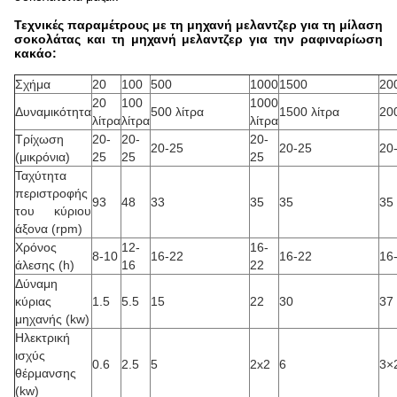
Τεχνικές παραμέτρους με τη μηχανή μελαντζερ για τη μίλαση
σοκολάτας και τη μηχανή μελαντζερ για την ραφιναρί­ωση
κακάο:
Σχήμα
20
100
500
1000
1500
20
20
100
1000
Δυναμικότητα
500 λίτρα
1500 λίτρα
20
λίτρα
λίτρα
λίτρα
Τρίχωση
20-
20-
20-
20-25
20-25
20
(μικρόνια)
25
25
25
Ταχύτητα
περιστροφής
93
48
33
35
35
35
του κύριου
άξονα (rpm)
Χρόνος
12-
16-
8-10
16-22
16-22
16
άλεσης (h)
16
22
Δύναμη
κύριας
1.5
5.5
15
22
30
37
μηχανής (kw)
Ηλεκτρική
ισχύς
0.6
2.5
5
2x2
6
3×
θέρμανσης
(kw)