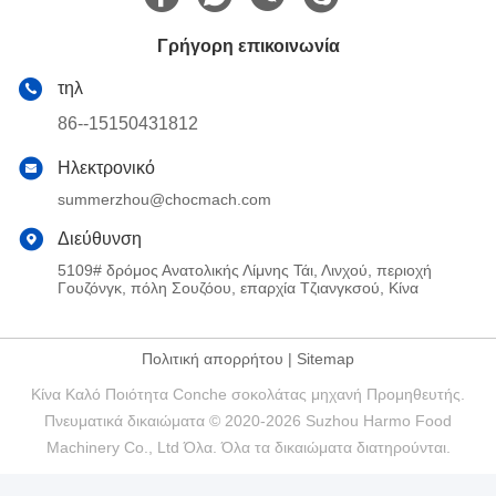
Γρήγορη επικοινωνία
τηλ
86--15150431812
Ηλεκτρονικό
summerzhou@chocmach.com
Διεύθυνση
5109# δρόμος Ανατολικής Λίμνης Τάι, Λινχού, περιοχή
Γουζόνγκ, πόλη Σουζόου, επαρχία Τζιανγκσού, Κίνα
Πολιτική απορρήτου
|
Sitemap
Κίνα Καλό Ποιότητα Conche σοκολάτας μηχανή Προμηθευτής.
Πνευματικά δικαιώματα © 2020-2026 Suzhou Harmo Food
Machinery Co., Ltd Όλα. Όλα τα δικαιώματα διατηρούνται.