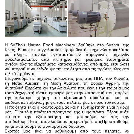
Η SuZhou Harmo Food Machinery ιδρύθηκε στο Suzhou της
Κίνας. Είμαστε επαγγελματίας προμηθευτής μηχανών σοκολάτας
με πλήρες σύνολο εγκαταστάσεων παραγωγής μηχανών
σοκολάτας.Εκτός από κινητήρες και ηλεκτρικά εξαρτήματα,
σχεδόν όλα τα εξαρτήματα κατασκευάζονται από εμάς, έτσι ώστε
να μπορούμε να ελέγξουμε την ποιότητα από τις πρώτες ύλες στα
τελικά προϊόντα.
Εξαγωγούμε τις μηχανές σοκολάτας μας στις ΗΠΑ, τον Καναδά,
τη Νότια Αμερική, τη Μέση Ανατολή, τη Βόρεια Αφρική, την
Ανατολική Ευρώπη και την Ασία.Αυτό που έκανε την εταιρεία μας
τόσο ξεχωριστή είναι η εμπειρία μας στην κατασκευή που παρέχει
την καλύτερη χρήση του εξοπλισμού σοκολάτας και τις
διαδικασίες παραγωγής για τους πελάτες μας σε όλο τον κόσμο..
Η ποιότητα είναι η κουλτούρα μας και η εξυπηρέτηση είναι η αρχή
μας. Γι' αυτό η ποιότητα προηγείται της τιμής πάντα. Ξέρουμε ότι
εκτιμάτε την εξυπηρέτηση και μπορούμε να σας την
αποδείξουμε.Έτσι, όταν λάβουμε τις ερωτήσεις σαςΠροσπαθούμε
να απαντήσουμε το συντομότερο δυνατόν.
Σκοπός μας είναι να μαθαίνουμε από τους πελάτες, να