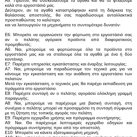
Α5: Πρώτον, θα συσκευάσουμε τα αγαθά και θα τα φτιάξουμε
καλά στο εργοστάσιό μας.
Δεύτερον, αν τα αγαθά καταστράφηκαν κατά τη διάρκεια της
θαλάσσιας αποστολής, θα σας παραδώσουμε ανταλλακτικά
προσπαθώντας το καλύτερο.
και να λειτουργούν τα μηχανήματα το συντομότερο δυνατόν·
Ε6: Μπορείτε να οργανώσετε την φόρτωση στο εργοστάσιό σας
αν ο πελάτης αγόρασε προϊόντα από διαφορετικούς
προμηθευτές;
Α6: Ναι, μπορούμε να φορτώσουμε όλα τα προϊόντα στο
εργοστάσιό μας και να στείλουμε όλα τα αγαθά με ένα ή δύο
κοντέινερ.
Ε7: Παρέχετε υπηρεσίες εγκατάστασης και έναρξης λειτουργίας;
Α7: Ναι, μπορούμε να παραδώσουμε τον τεχνικό μας για να
κάνουμε την εγκατάσταση και την ανάθεση στο εργοστάσιο των
πελατών.
Μετά την εγκατάσταση, ο τεχνικός μας θα παρέχει εκπαίδευση για
πράγματα στο εργοστάσιο.
Ε8: Παρέχετε συνταγή αν ο πελάτης αγοράσει ολόκληρη γραμμή
παραγωγής;
Α8: Ναι, μπορούμε να παρέχουμε μια βασική συνταγή, στη
συνέχεια ο πελάτης μπορεί να προσαρμόσει τη συνταγή σύμφωνα
με τη ζήτηση της τοπικής αγοράς του πελάτη.
Ε9: Παρέχετε εγχειρίδιο χρήσης και πρόγραμμα συντήρησης;
Α9: Ναι. Θα παρέχουμε λεπτομερές εγχειρίδιο οδηγιών και
πρόγραμμα συντήρησης πριν από την αποστολή.
Ε10: Μπορείτε να κάνετε εξατομικευμένη μηχανή;