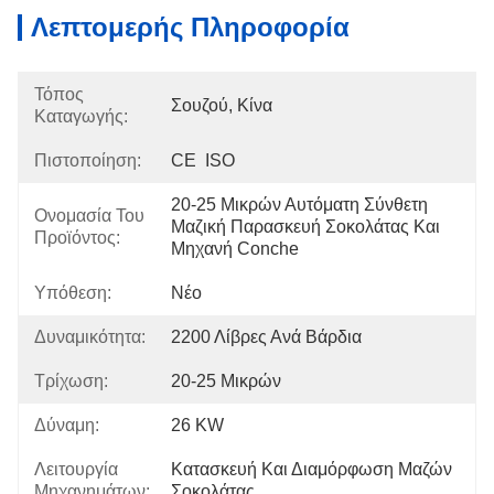
Λεπτομερής Πληροφορία
Τόπος
Σουζού, Κίνα
Καταγωγής:
Πιστοποίηση:
CE  ISO
20-25 Μικρών Αυτόματη Σύνθετη 
Ονομασία Του
Μαζική Παρασκευή Σοκολάτας Και 
Προϊόντος:
Μηχανή Conche
Υπόθεση:
Νέο
Δυναμικότητα:
2200 Λίβρες Ανά Βάρδια
Τρίχωση:
20-25 Μικρών
Δύναμη:
26 KW
Λειτουργία
Κατασκευή Και Διαμόρφωση Μαζών 
Μηχανημάτων:
Σοκολάτας