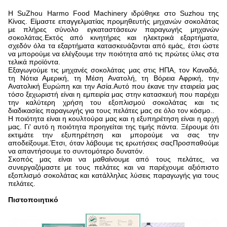
Η SuZhou Harmo Food Machinery ιδρύθηκε στο Suzhou της
Κίνας. Είμαστε επαγγελματίας προμηθευτής μηχανών σοκολάτας
με πλήρες σύνολο εγκαταστάσεων παραγωγής μηχανών
σοκολάτας.Εκτός από κινητήρες και ηλεκτρικά εξαρτήματα,
σχεδόν όλα τα εξαρτήματα κατασκευάζονται από εμάς, έτσι ώστε
να μπορούμε να ελέγξουμε την ποιότητα από τις πρώτες ύλες στα
τελικά προϊόντα.
Εξαγωγούμε τις μηχανές σοκολάτας μας στις ΗΠΑ, τον Καναδά,
τη Νότια Αμερική, τη Μέση Ανατολή, τη Βόρεια Αφρική, την
Ανατολική Ευρώπη και την Ασία.Αυτό που έκανε την εταιρεία μας
τόσο ξεχωριστή είναι η εμπειρία μας στην κατασκευή που παρέχει
την καλύτερη χρήση του εξοπλισμού σοκολάτας και τις
διαδικασίες παραγωγής για τους πελάτες μας σε όλο τον κόσμο..
Η ποιότητα είναι η κουλτούρα μας και η εξυπηρέτηση είναι η αρχή
μας. Γι' αυτό η ποιότητα προηγείται της τιμής πάντα. Ξέρουμε ότι
εκτιμάτε την εξυπηρέτηση και μπορούμε να σας την
αποδείξουμε.Έτσι, όταν λάβουμε τις ερωτήσεις σαςΠροσπαθούμε
να απαντήσουμε το συντομότερο δυνατόν.
Σκοπός μας είναι να μαθαίνουμε από τους πελάτες, να
συνεργαζόμαστε με τους πελάτες και να παρέχουμε αξιόπιστο
εξοπλισμό σοκολάτας και κατάλληλες λύσεις παραγωγής για τους
πελάτες.
Πιστοποιητικό