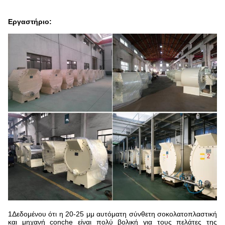
Εργαστήριο:
1Δεδομένου ότι η 20-25 μμ αυτόματη σύνθετη σοκολατοπλαστική
και μηχανή conche είναι πολύ βολική για τους πελάτες της