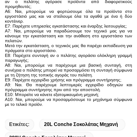
αν ο πελάτης αγόρασε προϊόντα από διαφορετικούς
προμηθευτές;
Α6: Ναι, μπορούμε να φορτώσουμε όλα τα προϊόντα στο
εργοστάσιό μας και να στείλουμε όλα τα αγαθά με ένα ή δύο
κοντέινερ.
Ε7: Παρέχετε υπηρεσίες εγκατάστασης και έναρξης λειτουργίας;
Α7: Ναι, μπορούμε να παραδώσουμε τον τεχνικό μας για να
κάνουμε την εγκατάσταση και την ανάθεση στο εργοστάσιο των
πελατών.
Μετά την εγκατάσταση, ο τεχνικός μας θα παρέχει εκπαίδευση για
πράγματα στο εργοστάσιο.
Ε8: Παρέχετε συνταγή αν ο πελάτης αγοράσει ολόκληρη γραμμή
παραγωγής;
Α8: Ναι, μπορούμε να παρέχουμε μια βασική συνταγή, στη
συνέχεια ο πελάτης μπορεί να προσαρμόσει τη συνταγή σύμφωνα
με τη ζήτηση της τοπικής αγοράς του πελάτη.
Ε9: Παρέχετε εγχειρίδιο χρήσης και πρόγραμμα συντήρησης;
Α9: Ναι. Θα παρέχουμε λεπτομερές εγχειρίδιο οδηγιών και
πρόγραμμα συντήρησης πριν από την αποστολή.
Ε10: Μπορείτε να κάνετε εξατομικευμένη μηχανή;
Α10: Ναι, μπορούμε να προσαρμόσουμε το μηχάνημα σύμφωνα
με το τελικό προϊόν.
Ετικέτες:
20L Conche Σοκολάτας Μηχανή