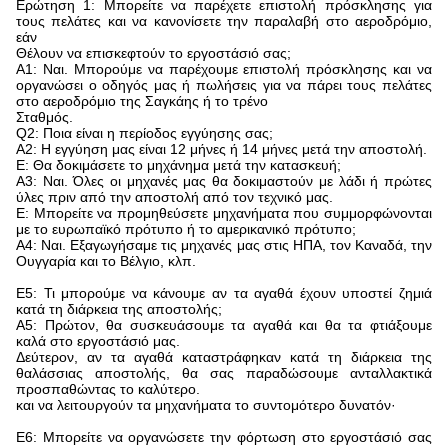
Ερώτηση 1: Μπορείτε να παρέχετε επιστολή πρόσκλησης για
τους πελάτες και να κανονίσετε την παραλαβή στο αεροδρόμιο,
εάν
Θέλουν να επισκεφτούν το εργοστάσιό σας;
Α1: Ναι. Μπορούμε να παρέχουμε επιστολή πρόσκλησης και να
οργανώσει ο οδηγός μας ή πωλήσεις για να πάρει τους πελάτες
στο αεροδρόμιο της Σαγκάης ή το τρένο
Σταθμός.
Q2: Ποια είναι η περίοδος εγγύησης σας;
Α2: Η εγγύηση μας είναι 12 μήνες ή 14 μήνες μετά την αποστολή.
Ε: Θα δοκιμάσετε το μηχάνημα μετά την κατασκευή;
Α3: Ναι. Όλες οι μηχανές μας θα δοκιμαστούν με λάδι ή πρώτες
ύλες πριν από την αποστολή από τον τεχνικό μας.
Ε: Μπορείτε να προμηθεύσετε μηχανήματα που συμμορφώνονται
με το ευρωπαϊκό πρότυπο ή το αμερικανικό πρότυπο;
Α4: Ναι. Εξαγωγήσαμε τις μηχανές μας στις ΗΠΑ, τον Καναδά, την
Ουγγαρία και το Βέλγιο, κλπ.
Ε5: Τι μπορούμε να κάνουμε αν τα αγαθά έχουν υποστεί ζημιά
κατά τη διάρκεια της αποστολής;
Α5: Πρώτον, θα συσκευάσουμε τα αγαθά και θα τα φτιάξουμε
καλά στο εργοστάσιό μας.
Δεύτερον, αν τα αγαθά καταστράφηκαν κατά τη διάρκεια της
θαλάσσιας αποστολής, θα σας παραδώσουμε ανταλλακτικά
προσπαθώντας το καλύτερο.
και να λειτουργούν τα μηχανήματα το συντομότερο δυνατόν·
Ε6: Μπορείτε να οργανώσετε την φόρτωση στο εργοστάσιό σας