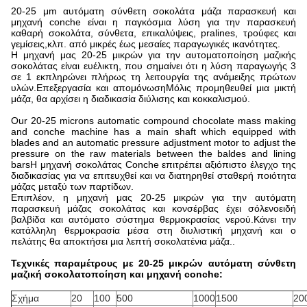
20-25 μm αυτόματη σύνθετη σοκολάτα μάζα παρασκευή και
μηχανή conche είναι η παγκόσμια λύση για την παρασκευή
καθαρή σοκολάτα, σύνθετα, επικαλύψεις, pralines, τρούφες και
γεμίσεις,κλπ. από μικρές έως μεσαίες παραγωγικές ικανότητες.
Η μηχανή μας 20-25 μικρών για την αυτοματοποίηση μαζικής
σοκολάτας είναι ευέλικτη, που σημαίνει ότι η λύση παραγωγής 3
σε 1 εκπληρώνει πλήρως τη λειτουργία της ανάμειξης πρώτων
υλών.Επεξεργασία και απομόνωσηΜόλις προμηθευθεί μια μικτή
μάζα, θα αρχίσει η διαδικασία διύλισης και κοκκαλισμού.
Our 20-25 microns automatic compound chocolate mass making
and conche machine has a main shaft which equipped with
blades and an automatic pressure adjustment motor to adjust the
pressure on the raw materials between the baldes and lining
barsΗ μηχανή σοκολάτας Conche επιτρέπει αξιόπιστο έλεγχο της
διαδικασίας για να επιτευχθεί και να διατηρηθεί σταθερή ποιότητα
μάζας μεταξύ των παρτίδων.
Επιπλέον, η μηχανή μας 20-25 μικρών για την αυτόματη
παρασκευή μάζας σοκολάτας και κονσέρβας έχει σόλενοειδή
βαλβίδα και αυτόματο σύστημα θερμοκρασίας νερού.Κάνει την
κατάλληλη θερμοκρασία μέσα στη διυλιστική μηχανή και ο
πελάτης θα αποκτήσει μια λεπτή σοκολατένια μάζα..
Τεχνικές παραμέτρους με 20-25 μικρών αυτόματη σύνθετη
μαζική σοκολατοποίηση και μηχανή conche:
Σχήμα
20
100
500
1000
1500
20