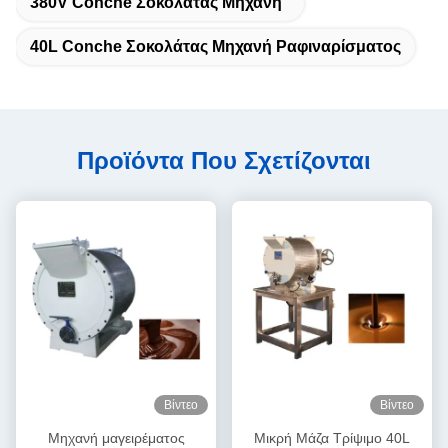
380V Conche Σοκολάτας Μηχανή
40L Conche Σοκολάτας Μηχανή Ραφιναρίσματος
Προϊόντα Που Σχετίζονται
Βίντεο
Βίντεο
Μηχανή μαγειρέματος
Μικρή Μάζα Τρίψιμο 40L