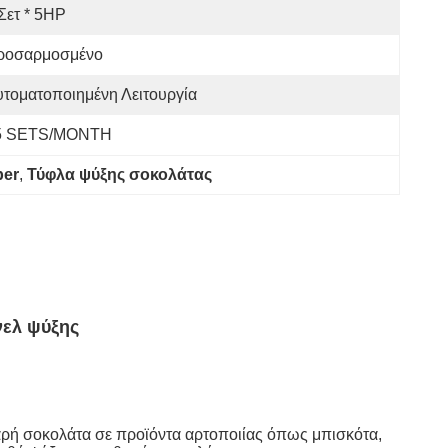
Σετ * 5HP
ροσαρμοσμένο
τοματοποιημένη Λειτουργία
5 SETS/MONTH
ber
, 
Τύφλα ψύξης σοκολάτας
νελ ψύξης
αρή σοκολάτα σε προϊόντα αρτοποιίας όπως μπισκότα,