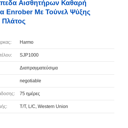
ίπεδα Αισθητήρων Καθαρή
α Enrober Με Τούνελ Ψύξης
 Πλάτος
ρκας:
Harmo
τέλου:
SJP1000
Διαπραγματεύσιμα
negotiable
άδοσης:
75 ημέρες
ής:
T/T, L/C, Western Union