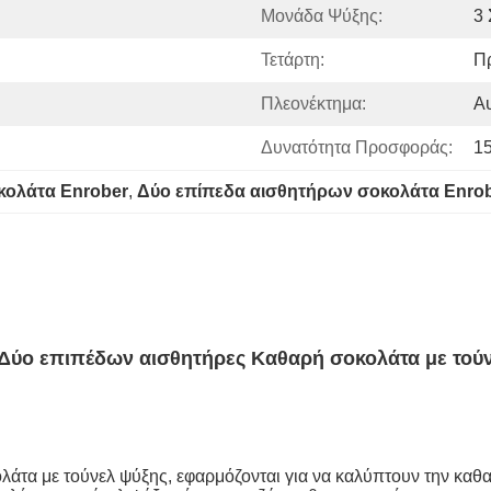
Μονάδα Ψύξης:
3 
Τετάρτη:
Π
Πλεονέκτημα:
Αυ
Δυνατότητα Προσφοράς:
1
οκολάτα Enrober
, 
Δύο επίπεδα αισθητήρων σοκολάτα Enro
ύο επιπέδων αισθητήρες Καθαρή σοκολάτα με τού
άτα με τούνελ ψύξης, εφαρμόζονται για να καλύπτουν την καθ