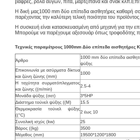
βάφρες, ρολά αυγών, πίτα, μαρτζιπάνα και σνακ κλπ.Επι
Η δική μας
1000 mm δύο επίπεδα αισθητήρες καθαρή σο
παρέχοντας την καλύτερη τελική ποιότητα του προϊόντος
Η συσκευή είναι κατασκευασμένη από μηχανή για την ε
Μπορούμε να παρέχουμε αξεσουάρ όπως τροφοδότης περ
Τεχνικές παραμέτρους 1000mm Δύο επίπεδα αισθητήρες Κ
1000 mm δύο επίπεδα αισθητ
Άρθρο
ψύξης
Επικοινωνία με ασύρματα δίκτυα
1000
και ζώνη ζώνης (mm)
Η ταχύτητα συρματόπλεγματος
2.5-4
και ζώνης ((m/min)
Μονάδα ψύξης (σετ)
3*5HP
Διάστημα τούνελ ψύξης ((M)
15.5
Θερμοκρασία τούνελ ψύξης
2 έως 10
((°C)
Συνολική ισχύς (kw)
25
Βάρος ((kg)
3500
Μέγεθος (mm)
19500*1200*1800