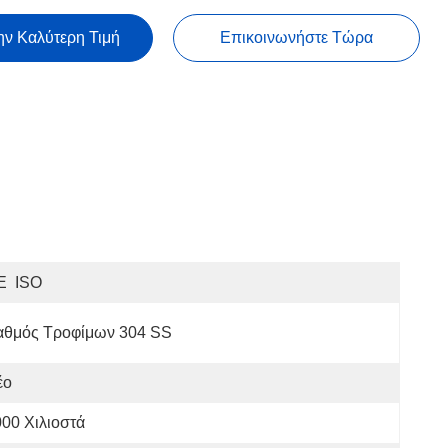
ην Καλύτερη Τιμή
Επικοινωνήστε Τώρα
E  ISO
αθμός Τροφίμων 304 SS
έο
00 Χιλιοστά