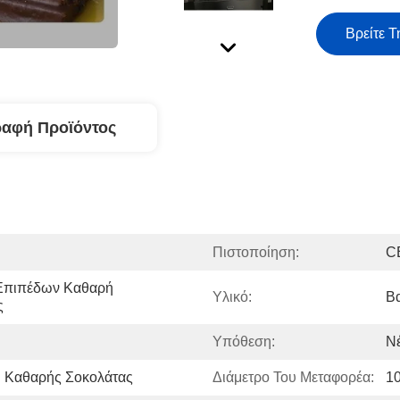
Βρείτε Τ
ραφή Προϊόντος
Πιστοποίηση:
C
Επιπέδων Καθαρή 
Υλικό:
Β
ς
Υπόθεση:
Ν
 Καθαρής Σοκολάτας
Διάμετρο Του Μεταφορέα:
10