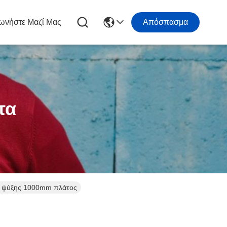
ωνήστε Μαζί Μας
Απόσπασμα
τα
ελ ψύξης 1000mm πλάτος