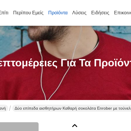
Σπίτι
Περίπου Εμείς
Προϊόντα
Λύσεις
Ειδήσεις
Επικοιν
επτομέρειες Για Τα Προϊόν
ανή
Δύο επίπεδα αισθητήρων Καθαρή σοκολάτα Enrober με τούν