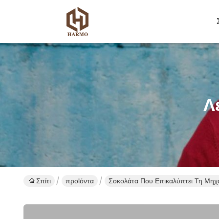
Λ
Σπίτι
προϊόντα
Σοκολάτα Που Επικαλύπτει Τη Μηχ