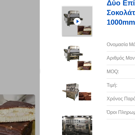
Δύο Επ
Σοκολάτ
1000mm
Ονομασία Μά
Αριθμός Μον
MOQ:
Τιμή:
Χρόνος Παρ
Όροι Πληρωμ