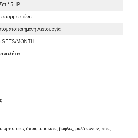
Σετ * 5HP
ροσαρμοσμένο
τοματοποιημένη Λειτουργία
5 SETS/MONTH
Σοκολάτα
ς
α αρτοποιίας όπως μπισκότα, βάφλες, ρολά αυγών, πίτα,