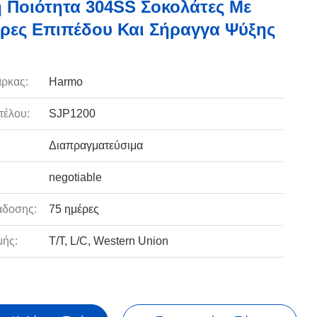
 Ποιότητα 304SS Σοκολάτες Με
ρες Επιπέδου Και Σήραγγα Ψύξης
ρκας:
Harmo
τέλου:
SJP1200
Διαπραγματεύσιμα
negotiable
άδοσης:
75 ημέρες
ής:
T/T, L/C, Western Union