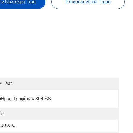
ην Καλύτερη Τιμή
Επικοινωνήστε Τώρα
E  ISO
αθμός Τροφίμων 304 SS
έο
00 Χιλ.