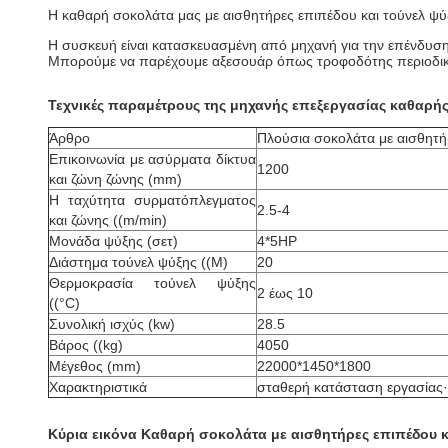
Η καθαρή σοκολάτα μας με αισθητήρες επιπέδου και τούνελ ψύ
Η συσκευή είναι κατασκευασμένη από μηχανή για την επένδυση
Μπορούμε να παρέχουμε αξεσουάρ όπως τροφοδότης περιοδικώ
Τεχνικές παραμέτρους της μηχανής επεξεργασίας καθαρής
Άρθρο
Πλούσια σοκολάτα με αισθητή
Επικοινωνία με ασύρματα δίκτυα
1200
και ζώνη ζώνης (mm)
Η ταχύτητα συρματόπλεγματος
2.5-4
και ζώνης ((m/min)
Μονάδα ψύξης (σετ)
4*5HP
Διάστημα τούνελ ψύξης ((M)
20
Θερμοκρασία τούνελ ψύξης
2 έως 10
((°C)
Συνολική ισχύς (kw)
28.5
Βάρος ((kg)
4050
Μέγεθος (mm)
22000*1450*1800
Χαρακτηριστικά
σταθερή κατάσταση εργασίας·
Κύρια εικόνα Καθαρή σοκολάτα με αισθητήρες επιπέδου κ