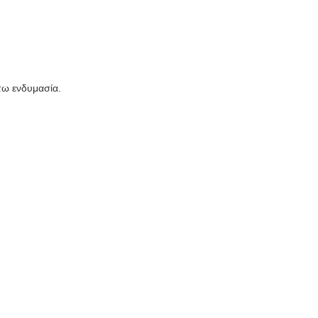
τω ενδυμασία.