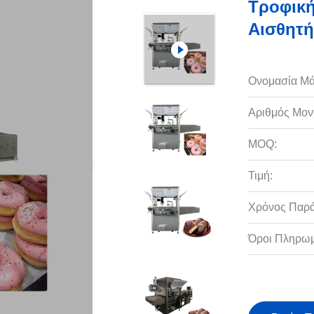
Τροφική
Αισθητή
Ονομασία Μά
Αριθμός Μον
MOQ:
Τιμή:
Χρόνος Παρ
Όροι Πληρωμ