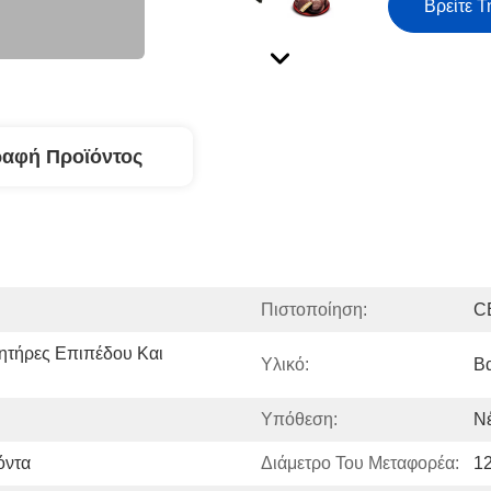
Βρείτε Τ
ραφή Προϊόντος
Πιστοποίηση:
C
τήρες Επιπέδου Και 
Υλικό:
Β
Υπόθεση:
Ν
όντα
Διάμετρο Του Μεταφορέα:
12