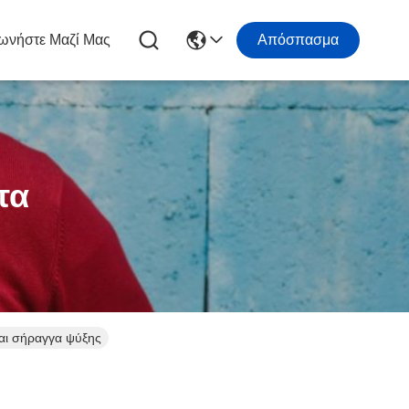
ωνήστε Μαζί Μας
Απόσπασμα
τα
αι σήραγγα ψύξης