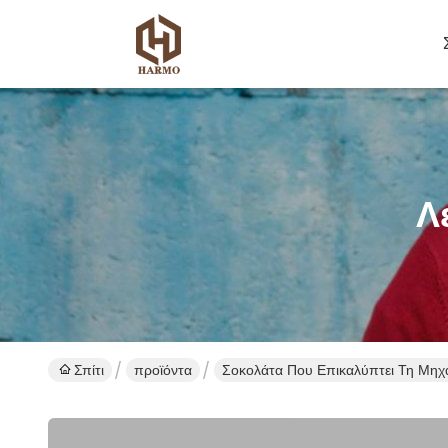
Λ
Σπίτι
προϊόντα
Σοκολάτα Που Επικαλύπτει Τη Μηχ