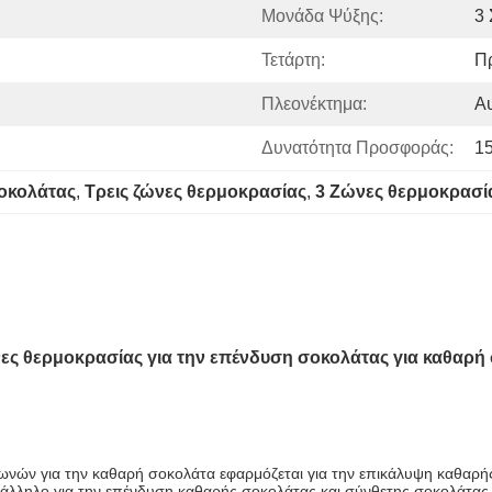
Μονάδα Ψύξης:
3 
Τετάρτη:
Π
Πλεονέκτημα:
Αυ
Δυνατότητα Προσφοράς:
1
οκολάτας
, 
Τρεις ζώνες θερμοκρασίας
, 
3 Ζώνες θερμοκρασί
νες θερμοκρασίας για την επένδυση σοκολάτας για καθαρή
νών για την καθαρή σοκολάτα εφαρμόζεται για την επικάλυψη καθαρή
ατάλληλο για την επένδυση καθαρής σοκολάτας και σύνθετης σοκολάτας