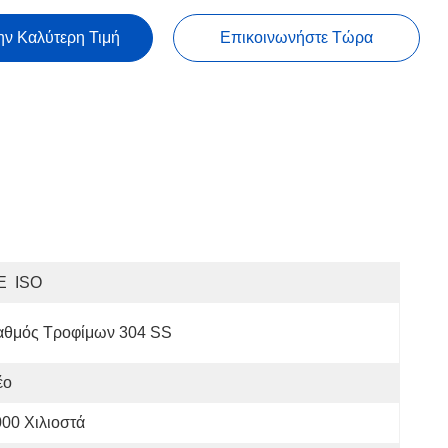
ην Καλύτερη Τιμή
Επικοινωνήστε Τώρα
E  ISO
αθμός Τροφίμων 304 SS
έο
00 Χιλιοστά