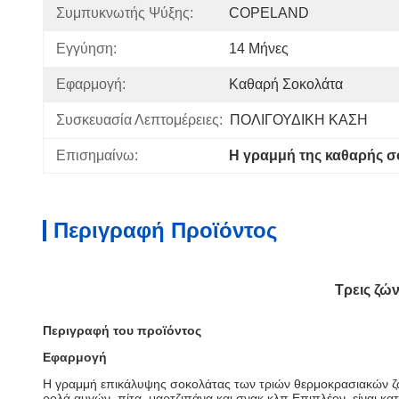
Συμπυκνωτής Ψύξης:
COPELAND
Εγγύηση:
14 Μήνες
Εφαρμογή:
Καθαρή Σοκολάτα
Συσκευασία Λεπτομέρειες:
ΠΟΛΙΓΟΥΔΙΚΗ ΚΑΣΗ
Επισημαίνω:
Η γραμμή της καθαρής σ
Περιγραφή Προϊόντος
Τρεις ζώ
Περιγραφή του προϊόντος
Εφαρμογή
Η γραμμή επικάλυψης σοκολάτας των τριών θερμοκρασιακών ζω
ρολά αυγών, πίτα, μαρτζιπάνα και σνακ κλπ.Επιπλέον, είναι κ