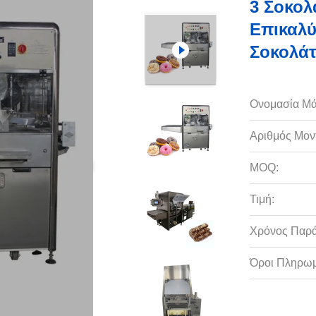
3 Σοκο
Επικαλύ
Σοκολά
Ονομασία Μά
Αριθμός Μον
MOQ:
Τιμή:
Χρόνος Παρ
Όροι Πληρωμ