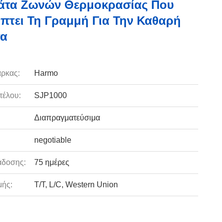
λάτα Ζωνών Θερμοκρασίας Που
πτει Τη Γραμμή Για Την Καθαρή
τα
ρκας:
Harmo
τέλου:
SJP1000
Διαπραγματεύσιμα
negotiable
άδοσης:
75 ημέρες
ής:
T/T, L/C, Western Union