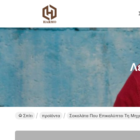
Λ
Σπίτι
προϊόντα
Σοκολάτα Που Επικαλύπτει Τη Μηχ