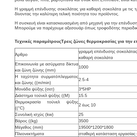
Η γραμμή επένδυσης σοκολάτας για καθαρή σοκολάτα με τις τ
δίνοντας την καλύτερη τελική ποιότητα του προϊόντος.
Η συσκευή είναι κατασκευασμένη από μηχανή για την επένδυση
Μπορούμε να παρέχουμε αξεσουάρ όπως τροφοδότης περιοδικώ
Τεχνικές παραμέτρους
Τρεις ζώνες θερμοκρασίας για την
γραμμή επένδυσης σοκολάτας 
Άρθρο
καθαρή σοκολάτα
Επικοινωνία με ασύρματα δίκτυα
1000
και ζώνη ζώνης (mm)
Η ταχύτητα συρματόπλεγματος
2.5-4
και ζώνης ((m/min)
Μονάδα ψύξης (σετ)
3*5HP
Διάστημα τούνελ ψύξης ((M)
15.5
Θερμοκρασία τούνελ ψύξης
2 έως 10
((°C)
Συνολική ισχύς (kw)
25
Βάρος ((kg)
3500
Μέγεθος (mm)
19500*1200*1800
Πλεονεκτήματα
σταθερή κατάσταση εργασίας·