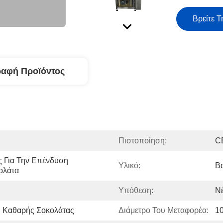
Βρείτε Τ
ραφή Προϊόντος
Πιστοποίηση:
C
 Για Την Επένδυση 
Υλικό:
Β
ολάτα
Υπόθεση:
Ν
 Καθαρής Σοκολάτας
Διάμετρο Του Μεταφορέα:
10