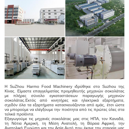
Η SuZhou Harmo Food Machinery ιδρύθηκε στο Suzhou της
Κίνας. Είμαστε επαγγελματίας προμηθευτής μηχανών σοκολάτας
με πλήρες σύνολο εγκαταστάσεων παραγωγής μηχανών
σοκολάτας.Εκτός από κινητήρες και ηλεκτρικά εξαρτήματα,
σχεδόν όλα τα εξαρτήματα κατασκευάζονται από εμάς, έτσι ώστε
να μπορούμε να ελέγξουμε την ποιότητα από τις πρώτες ύλες στα
τελικά προϊόντα.
Εξαγωγούμε τις μηχανές σοκολάτας μας στις ΗΠΑ, τον Καναδά,
τη Νότια Αμερική, τη Μέση Ανατολή, τη Βόρεια Αφρική, την
Ανατολική Ευρώπη και την Ασία.Αυτό που έκανε την εταιρεία μας