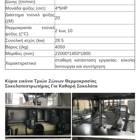
ζώνης ((m/min)
Μονάδα ψύξης (σετ)
4*5HP
Διάστημα τούνελ ψύξης
20
((M)
Θερμοκρασία τούνελ
2 έως 10
ψύξης ((°C)
Συνολική ισχύς (kw)
28.5
Βάρος ((kg)
4050
Μέγεθος (mm)
22000*1450*1800
σταθερή κατάσταση εργασίας· εύκολη
Χαρακτηριστικά
λειτουργία και συντήρηση
Κύρια εικόνα Τριών Ζώνων Θερμοκρασίας
Σοκολατοστρωτήρας Για Καθαρή Σοκολάτα