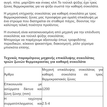
αυγό, πίτα, μαρτζάπι και σνακς κλπ.Το τούνελ ψύξης έχει τρεις
ζώνες θερμοκρασίας για να ψύξει σωστά την καθαρή σοκολάτα.
Η μηχανή επίχρισής σοκολάτας για καθαρή σοκολάτα με τρεις
θερμοκρασιακές ζώνες μας προσφέρει μια ομαλή επικάλυψη με
ένα στρώμα που διατηρείται σε σταθερό πάχος, δίνοντας την
καλύτερη τελική ποιότητα προϊόντος.
Η συσκευή είναι κατασκευασμένη από μηχανή για την επένδυση
σοκολάτας και τούνελ ψύξης σοκολάτας.
Μπορούμε να παρέχουμε αξεσουάρ όπως τροφοδότης
περιοδικών, κόκκινο ψεκαστήρα, διακοσμητή, ρόλο γύρισμα
μπισκότα επίσης.
Τεχνικές παραμέτρους μηχανής επικάλυψης σοκολάτας
τριών ζωνών θερμοκρασίας για καθαρή σοκολάτα
Μηχανή επικάλυψης σοκολάτας για
Άρθρο
καθαρή σοκολάτα σε τρεις
θερμοκρασιακές ζώνες
Επικοινωνία με
ασύρματα δίκτυα και
1200
ζώνη ζώνης (mm)
Η ταχύτητα
συρματόπλεγματος και
2.5-4