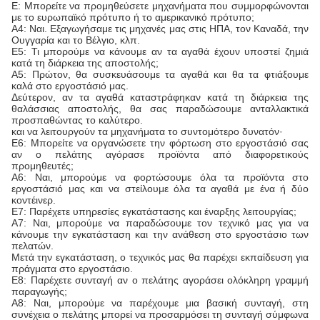
Ε: Μπορείτε να προμηθεύσετε μηχανήματα που συμμορφώνονται
με το ευρωπαϊκό πρότυπο ή το αμερικανικό πρότυπο;
Α4: Ναι. Εξαγωγήσαμε τις μηχανές μας στις ΗΠΑ, τον Καναδά, την
Ουγγαρία και το Βέλγιο, κλπ.
Ε5: Τι μπορούμε να κάνουμε αν τα αγαθά έχουν υποστεί ζημιά
κατά τη διάρκεια της αποστολής;
Α5: Πρώτον, θα συσκευάσουμε τα αγαθά και θα τα φτιάξουμε
καλά στο εργοστάσιό μας.
Δεύτερον, αν τα αγαθά καταστράφηκαν κατά τη διάρκεια της
θαλάσσιας αποστολής, θα σας παραδώσουμε ανταλλακτικά
προσπαθώντας το καλύτερο.
και να λειτουργούν τα μηχανήματα το συντομότερο δυνατόν·
Ε6: Μπορείτε να οργανώσετε την φόρτωση στο εργοστάσιό σας
αν ο πελάτης αγόρασε προϊόντα από διαφορετικούς
προμηθευτές;
Α6: Ναι, μπορούμε να φορτώσουμε όλα τα προϊόντα στο
εργοστάσιό μας και να στείλουμε όλα τα αγαθά με ένα ή δύο
κοντέινερ.
Ε7: Παρέχετε υπηρεσίες εγκατάστασης και έναρξης λειτουργίας;
Α7: Ναι, μπορούμε να παραδώσουμε τον τεχνικό μας για να
κάνουμε την εγκατάσταση και την ανάθεση στο εργοστάσιο των
πελατών.
Μετά την εγκατάσταση, ο τεχνικός μας θα παρέχει εκπαίδευση για
πράγματα στο εργοστάσιο.
Ε8: Παρέχετε συνταγή αν ο πελάτης αγοράσει ολόκληρη γραμμή
παραγωγής;
Α8: Ναι, μπορούμε να παρέχουμε μια βασική συνταγή, στη
συνέχεια ο πελάτης μπορεί να προσαρμόσει τη συνταγή σύμφωνα