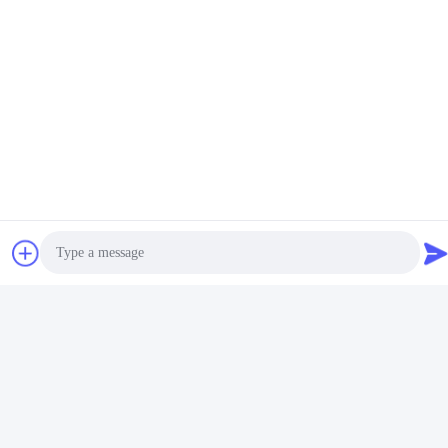
Βίντεο
Βίντεο
400 mm 100 kg/h Σοκολάτα
Μηχανή παραγωγής
Μικρή μηχανή επένδυσης
σοκολάτας μικρής κλίμακας
σοκολάτας
304SS 300kg/h
Βρείτε την καλύτερη
Βρείτε την καλύτερη
τιμή
τιμή
Photo
Video Call