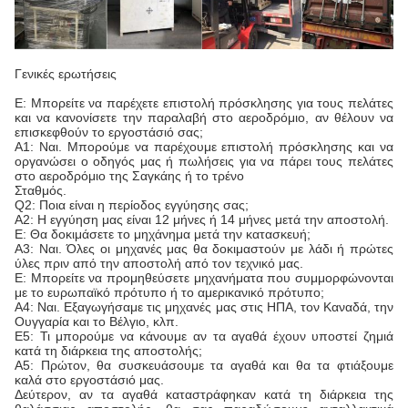
Γενικές ερωτήσεις
Ε: Μπορείτε να παρέχετε επιστολή πρόσκλησης για τους πελάτες
και να κανονίσετε την παραλαβή στο αεροδρόμιο, αν θέλουν να
επισκεφθούν το εργοστάσιό σας;
Α1: Ναι. Μπορούμε να παρέχουμε επιστολή πρόσκλησης και να
οργανώσει ο οδηγός μας ή πωλήσεις για να πάρει τους πελάτες
στο αεροδρόμιο της Σαγκάης ή το τρένο
Σταθμός.
Q2: Ποια είναι η περίοδος εγγύησης σας;
Α2: Η εγγύηση μας είναι 12 μήνες ή 14 μήνες μετά την αποστολή.
Ε: Θα δοκιμάσετε το μηχάνημα μετά την κατασκευή;
Α3: Ναι. Όλες οι μηχανές μας θα δοκιμαστούν με λάδι ή πρώτες
ύλες πριν από την αποστολή από τον τεχνικό μας.
Ε: Μπορείτε να προμηθεύσετε μηχανήματα που συμμορφώνονται
με το ευρωπαϊκό πρότυπο ή το αμερικανικό πρότυπο;
Α4: Ναι. Εξαγωγήσαμε τις μηχανές μας στις ΗΠΑ, τον Καναδά, την
Ουγγαρία και το Βέλγιο, κλπ.
Ε5: Τι μπορούμε να κάνουμε αν τα αγαθά έχουν υποστεί ζημιά
κατά τη διάρκεια της αποστολής;
Α5: Πρώτον, θα συσκευάσουμε τα αγαθά και θα τα φτιάξουμε
καλά στο εργοστάσιό μας.
Δεύτερον, αν τα αγαθά καταστράφηκαν κατά τη διάρκεια της