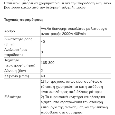
Επιπλέον, μπορεί να χρησιμοποιηθεί για την παράδοση λιωμένου
βουτύρου κακάο από την δεξαμενή τήξης λιπαρών.
Τεχνικές παραμέτρους
Αντλία διανομής σοκολάτας με λειτουργία
Άρθρο
αντιστροφής 2000w 40l/min
Δυνατότητα ροής
40
(l/min)
Ανελκυστήρας
8
παράδοσης
Ταχύτητα
165-300
περιστροφής (rpm)
Δύναμη ((kw)
2
Κλιβάνιο ((mm)
40
1)
Τρι-τροχούς, όπως είναι συνήθως ο
τύπος, η χωρητικότητα και η απόδοση
είναι υψηλότερες από άλλους ρότορες·
Ειδικότητα
2) Τα ευρωπαϊκά κινητήρα και ηλεκτρικά
εξαρτήματα εξασφαλίζουν την σταθερή
λειτουργία της αντλίας μας και την εύκολη
πρόσβαση στη συντήρηση.