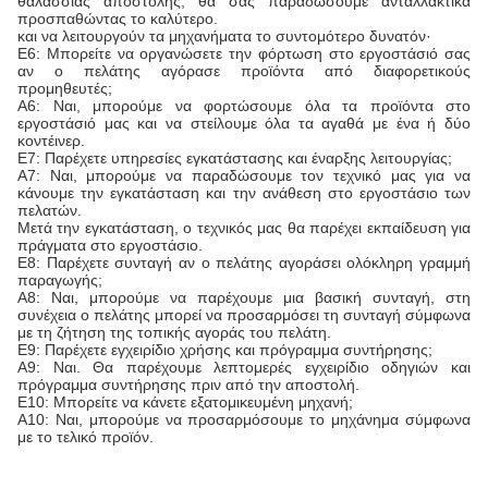
θαλάσσιας αποστολής, θα σας παραδώσουμε ανταλλακτικά
προσπαθώντας το καλύτερο.
και να λειτουργούν τα μηχανήματα το συντομότερο δυνατόν·
Ε6: Μπορείτε να οργανώσετε την φόρτωση στο εργοστάσιό σας
αν ο πελάτης αγόρασε προϊόντα από διαφορετικούς
προμηθευτές;
Α6: Ναι, μπορούμε να φορτώσουμε όλα τα προϊόντα στο
εργοστάσιό μας και να στείλουμε όλα τα αγαθά με ένα ή δύο
κοντέινερ.
Ε7: Παρέχετε υπηρεσίες εγκατάστασης και έναρξης λειτουργίας;
Α7: Ναι, μπορούμε να παραδώσουμε τον τεχνικό μας για να
κάνουμε την εγκατάσταση και την ανάθεση στο εργοστάσιο των
πελατών.
Μετά την εγκατάσταση, ο τεχνικός μας θα παρέχει εκπαίδευση για
πράγματα στο εργοστάσιο.
Ε8: Παρέχετε συνταγή αν ο πελάτης αγοράσει ολόκληρη γραμμή
παραγωγής;
Α8: Ναι, μπορούμε να παρέχουμε μια βασική συνταγή, στη
συνέχεια ο πελάτης μπορεί να προσαρμόσει τη συνταγή σύμφωνα
με τη ζήτηση της τοπικής αγοράς του πελάτη.
Ε9: Παρέχετε εγχειρίδιο χρήσης και πρόγραμμα συντήρησης;
Α9: Ναι. Θα παρέχουμε λεπτομερές εγχειρίδιο οδηγιών και
πρόγραμμα συντήρησης πριν από την αποστολή.
Ε10: Μπορείτε να κάνετε εξατομικευμένη μηχανή;
Α10: Ναι, μπορούμε να προσαρμόσουμε το μηχάνημα σύμφωνα
με το τελικό προϊόν.