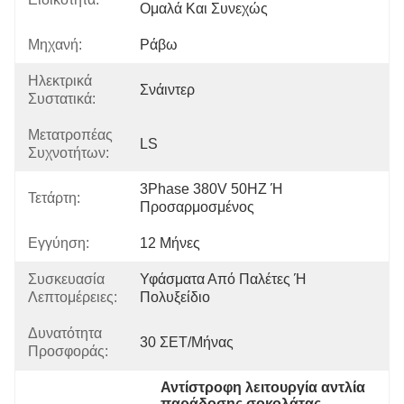
Ομαλά Και Συνεχώς
Μηχανή:
Ράβω
Ηλεκτρικά
Σνάιντερ
Συστατικά:
Μετατροπέας
LS
Συχνοτήτων:
3Phase 380V 50HZ Ή 
Τετάρτη:
Προσαρμοσμένος
Εγγύηση:
12 Μήνες
Συσκευασία
Υφάσματα Από Παλέτες Ή 
Λεπτομέρειες:
Πολυξείδιο
Δυνατότητα
30 ΣΕΤ/Μήνας
Προσφοράς:
Αντίστροφη λειτουργία αντλία 
παράδοσης σοκολάτας