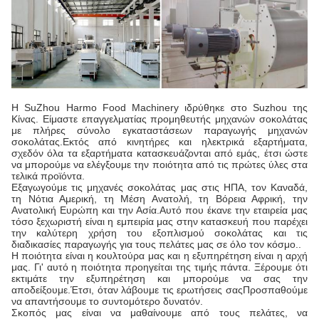
Η SuZhou Harmo Food Machinery ιδρύθηκε στο Suzhou της
Κίνας. Είμαστε επαγγελματίας προμηθευτής μηχανών σοκολάτας
με πλήρες σύνολο εγκαταστάσεων παραγωγής μηχανών
σοκολάτας.Εκτός από κινητήρες και ηλεκτρικά εξαρτήματα,
σχεδόν όλα τα εξαρτήματα κατασκευάζονται από εμάς, έτσι ώστε
να μπορούμε να ελέγξουμε την ποιότητα από τις πρώτες ύλες στα
τελικά προϊόντα.
Εξαγωγούμε τις μηχανές σοκολάτας μας στις ΗΠΑ, τον Καναδά,
τη Νότια Αμερική, τη Μέση Ανατολή, τη Βόρεια Αφρική, την
Ανατολική Ευρώπη και την Ασία.Αυτό που έκανε την εταιρεία μας
τόσο ξεχωριστή είναι η εμπειρία μας στην κατασκευή που παρέχει
την καλύτερη χρήση του εξοπλισμού σοκολάτας και τις
διαδικασίες παραγωγής για τους πελάτες μας σε όλο τον κόσμο..
Η ποιότητα είναι η κουλτούρα μας και η εξυπηρέτηση είναι η αρχή
μας. Γι' αυτό η ποιότητα προηγείται της τιμής πάντα. Ξέρουμε ότι
εκτιμάτε την εξυπηρέτηση και μπορούμε να σας την
αποδείξουμε.Έτσι, όταν λάβουμε τις ερωτήσεις σαςΠροσπαθούμε
να απαντήσουμε το συντομότερο δυνατόν.
Σκοπός μας είναι να μαθαίνουμε από τους πελάτες, να