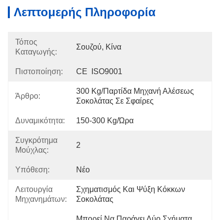
Λεπτομερής Πληροφορία
Τόπος
Σουζού, Κίνα
Καταγωγής:
Πιστοποίηση:
CE  ISO9001
300 Kg/παρτίδα Μηχανή Αλέσεως 
Άρθρο:
Σοκολάτας Σε Σφαίρες
Δυναμικότητα:
150-300 Kg/ώρα
Συγκρότημα
2
Μούχλας:
Υπόθεση:
Νέο
Λειτουργία
Σχηματισμός Και Ψύξη Κόκκων 
Μηχανημάτων:
Σοκολάτας
Μπορεί Να Παράγει Δύο Σχήματα 