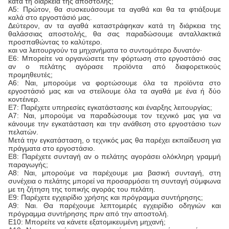
κατά τη διάρκεια της αποστολής;
Α5: Πρώτον, θα συσκευάσουμε τα αγαθά και θα τα φτιάξουμε
καλά στο εργοστάσιό μας.
Δεύτερον, αν τα αγαθά καταστράφηκαν κατά τη διάρκεια της
θαλάσσιας αποστολής, θα σας παραδώσουμε ανταλλακτικά
προσπαθώντας το καλύτερο.
και να λειτουργούν τα μηχανήματα το συντομότερο δυνατόν·
Ε6: Μπορείτε να οργανώσετε την φόρτωση στο εργοστάσιό σας
αν ο πελάτης αγόρασε προϊόντα από διαφορετικούς
προμηθευτές;
Α6: Ναι, μπορούμε να φορτώσουμε όλα τα προϊόντα στο
εργοστάσιό μας και να στείλουμε όλα τα αγαθά με ένα ή δύο
κοντέινερ.
Ε7: Παρέχετε υπηρεσίες εγκατάστασης και έναρξης λειτουργίας;
Α7: Ναι, μπορούμε να παραδώσουμε τον τεχνικό μας για να
κάνουμε την εγκατάσταση και την ανάθεση στο εργοστάσιο των
πελατών.
Μετά την εγκατάσταση, ο τεχνικός μας θα παρέχει εκπαίδευση για
πράγματα στο εργοστάσιο.
Ε8: Παρέχετε συνταγή αν ο πελάτης αγοράσει ολόκληρη γραμμή
παραγωγής;
Α8: Ναι, μπορούμε να παρέχουμε μια βασική συνταγή, στη
συνέχεια ο πελάτης μπορεί να προσαρμόσει τη συνταγή σύμφωνα
με τη ζήτηση της τοπικής αγοράς του πελάτη.
Ε9: Παρέχετε εγχειρίδιο χρήσης και πρόγραμμα συντήρησης;
Α9: Ναι. Θα παρέχουμε λεπτομερές εγχειρίδιο οδηγιών και
πρόγραμμα συντήρησης πριν από την αποστολή.
Ε10: Μπορείτε να κάνετε εξατομικευμένη μηχανή;