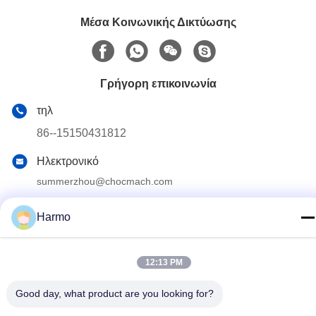
Μέσα Κοινωνικής Δικτύωσης
Γρήγορη επικοινωνία
τηλ
86--15150431812
Ηλεκτρονικό
summerzhou@chocmach.com
Διεύθυνση
Harmo
5109# δρόμος Ανατολικής Λίμνης Τάι, Λινχού, περιοχή
Γουζόνγκ, πόλη Σουζόου, επαρχία Τζιανγκσού, Κίνα
12:13 PM
Πολιτική απορρήτου
|
Sitemap
Good day, what product are you looking for?
Κίνα Καλό Ποιότητα Conche σοκολάτας μηχανή Προμηθευτής.