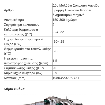
Δύο Μολύβια Σοκολάτα Λαντίδα
Άρθρο
Γραμμή Σοκολάτα Φασόλι
Σχηματισμού Μηχανή
Δυναμικότητα
150-300 kg/ώρα
Συγκρότημα καλούπιων
2
Καλύτερη θερμοκρασία
- 24~22
τυποποίησης ((°C)
Η χαμηλότερη θερμοκρασία
-30~-28
ψύξης ((°C)
Θερμοκρασία στο τούνελ ψύξης
5-8
((°C)
Η μέγιστη ταχύτητα
1.5
περιστροφής χύτευσης ((rpm)
Συμπυκνωτής ψύξης ((HP)
20
Κύρια ισχύς κινητήρα (kw)
5.9
Μέγεθος (mm)
10803*2020*2731
Κύρια εικόνα