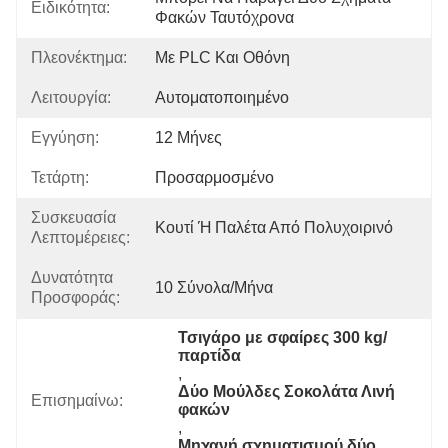
Ειδικότητα:
Φακών Ταυτόχρονα
Πλεονέκτημα:
Με PLC Και Οθόνη
Λειτουργία:
Αυτοματοποιημένο
Εγγύηση:
12 Μήνες
Τετάρτη:
Προσαρμοσμένο
Συσκευασία
Κουτί Ή Παλέτα Από Πολυχοιρινό
Λεπτομέρειες:
Δυνατότητα
10 Σύνολα/μήνα
Προσφοράς:
Τσιγάρο με σφαίρες 300 kg/
παρτίδα
, 
Δύο Μούλδες Σοκολάτα Λινή 
Επισημαίνω:
φακών
, 
Μηχανή σχηματισμού δύο 