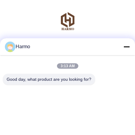
Μέσα Κοινωνικής Δικτύωσης
Harmo
3:13 AM
Γρήγορη επικοινωνία
Good day, what product are you looking for?
τηλ
86--15150431812
Ηλεκτρονικό
summerzhou@chocmach.com
Διεύθυνση
5109# δρόμος Ανατολικής Λίμνης Τάι, Λινχού, περιοχή