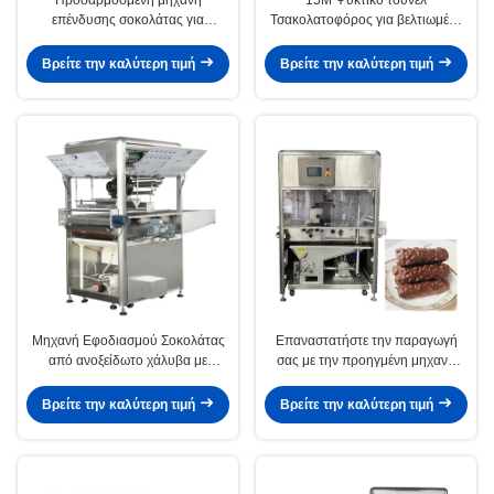
επένδυσης σοκολάτας για
Τσακολατοφόρος για βελτιωμένη
επένδυση κυψελών σε 380V
διαδικασία επίστρωσης
σοκολάτας
Βρείτε την καλύτερη τιμή
Βρείτε την καλύτερη τιμή
Μηχανή Εφοδιασμού Σοκολάτας
Επαναστατήστε την παραγωγή
από ανοξείδωτο χάλυβα με
σας με την προηγμένη μηχανή
αυτόματη λειτουργία και έλεγχο
επικάλυψης σοκολάτας μας
PLC
Βρείτε την καλύτερη τιμή
Βρείτε την καλύτερη τιμή