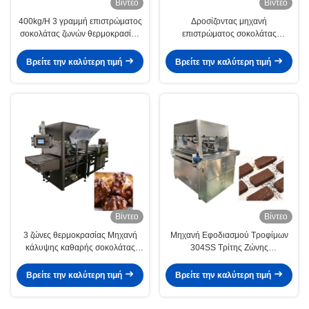
Βίντεο
Βίντεο
400kg/H 3 γραμμή επιστρώματος
Δροσίζοντας μηχανή
σοκολάτας ζωνών θερμοκρασίας
επιστρώματος σοκολάτας
για την καθαρή σοκολάτα
Copeland με τις ζώνες τριών
θερμοκρασιών
Βρείτε την καλύτερη τιμή
Βρείτε την καλύτερη τιμή
Βίντεο
Βίντεο
3 ζώνες θερμοκρασίας Μηχανή
Μηχανή Εφοδιασμού Τροφίμων
κάλυψης καθαρής σοκολάτας
304SS Τρίτης Ζώνης
2,5m/min
Θερμοκρασίας
Βρείτε την καλύτερη τιμή
Βρείτε την καλύτερη τιμή