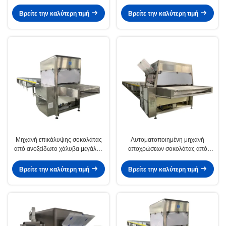
για προϊόντα μπισκότων και
ψύξη συμπιεστή σύστημα ελέγχου
ζαχαρωτών
PLC
Βρείτε την καλύτερη τιμή
Βρείτε την καλύτερη τιμή
Μηχανή επικάλυψης σοκολάτας
Αυτοματοποιημένη μηχανή
από ανοξείδωτο χάλυβα μεγάλης
αποχρώσεων σοκολάτας από
χωρητικότητας με σύστημα
ανοξείδωτο χάλυβα 800 mm Wide
ελέγχου PLC
Belt Copeland Compressor PLC
Βρείτε την καλύτερη τιμή
Βρείτε την καλύτερη τιμή
Control