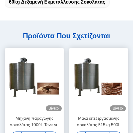
60kg Δεξαμενή Εκμετάλλευσης Σοκολάτας
Προϊόντα Που Σχετίζονται
Βίντεο
Βίντεο
Μηχανή παραγωγής
Μάζα επεξεργασμένης
σοκολάτας 1000L Τανκ για
σοκολάτας 515kg 500L
σοκολάτα
δεξαμενή αποθήκευσης