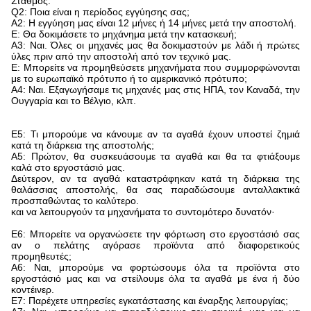
Σταθμός.
Q2: Ποια είναι η περίοδος εγγύησης σας;
Α2: Η εγγύηση μας είναι 12 μήνες ή 14 μήνες μετά την αποστολή.
Ε: Θα δοκιμάσετε το μηχάνημα μετά την κατασκευή;
Α3: Ναι. Όλες οι μηχανές μας θα δοκιμαστούν με λάδι ή πρώτες
ύλες πριν από την αποστολή από τον τεχνικό μας.
Ε: Μπορείτε να προμηθεύσετε μηχανήματα που συμμορφώνονται
με το ευρωπαϊκό πρότυπο ή το αμερικανικό πρότυπο;
Α4: Ναι. Εξαγωγήσαμε τις μηχανές μας στις ΗΠΑ, τον Καναδά, την
Ουγγαρία και το Βέλγιο, κλπ.
Ε5: Τι μπορούμε να κάνουμε αν τα αγαθά έχουν υποστεί ζημιά
κατά τη διάρκεια της αποστολής;
Α5: Πρώτον, θα συσκευάσουμε τα αγαθά και θα τα φτιάξουμε
καλά στο εργοστάσιό μας.
Δεύτερον, αν τα αγαθά καταστράφηκαν κατά τη διάρκεια της
θαλάσσιας αποστολής, θα σας παραδώσουμε ανταλλακτικά
προσπαθώντας το καλύτερο.
και να λειτουργούν τα μηχανήματα το συντομότερο δυνατόν·
Ε6: Μπορείτε να οργανώσετε την φόρτωση στο εργοστάσιό σας
αν ο πελάτης αγόρασε προϊόντα από διαφορετικούς
προμηθευτές;
Α6: Ναι, μπορούμε να φορτώσουμε όλα τα προϊόντα στο
εργοστάσιό μας και να στείλουμε όλα τα αγαθά με ένα ή δύο
κοντέινερ.
Ε7: Παρέχετε υπηρεσίες εγκατάστασης και έναρξης λειτουργίας;