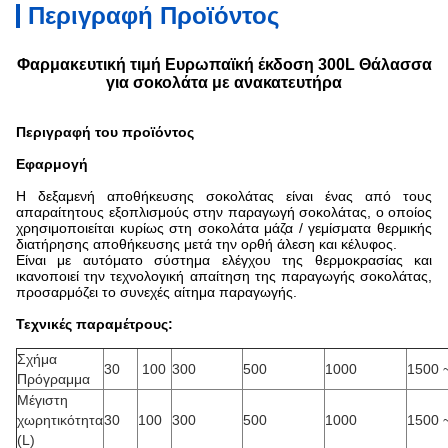
Περιγραφή Προϊόντος
Φαρμακευτική τιμή Ευρωπαϊκή έκδοση 300L Θάλασσα
για σοκολάτα με ανακατευτήρα
Περιγραφή του προϊόντος
Εφαρμογή
Η δεξαμενή αποθήκευσης σοκολάτας είναι ένας από τους
απαραίτητους εξοπλισμούς στην παραγωγή σοκολάτας, ο οποίος
χρησιμοποιείται κυρίως στη σοκολάτα μάζα / γεμίσματα θερμικής
διατήρησης αποθήκευσης μετά την ορθή άλεση και κέλυφος.
Είναι με αυτόματο σύστημα ελέγχου της θερμοκρασίας και
ικανοποιεί την τεχνολογική απαίτηση της παραγωγής σοκολάτας,
προσαρμόζει το συνεχές αίτημα παραγωγής.
Τεχνικές παραμέτρους:
Σχήμα
30
100
300
500
1000
1500 
Πρόγραμμα
Μέγιστη
χωρητικότητα
30
100
300
500
1000
1500 
(L)