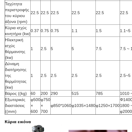
Ταχύτητα
περιστροφής
22.5
22.5
22.5
22.5
22.5
22.5
του κύριου
άξονα (rpm)
Κύρια ισχύς
0.37
0.75
0.75
1.1
1.5
1.1~5
κινητήρα (kw)
Ηλεκτρική
ισχύς
1
2.5
5
5
7.5
7.5 ~ 
θέρμανσης
(kw)
Δύναμη
διατήρησης
της
1
2.5
2.5
2.5
2.5
2.5~5
θερμότητας
(kw)
Βάρος ((kg)
60
200
290
515
785
1010 
Εξωτερικές
φ500
φ750
Φ1400
διαστάσεις
×
×
φ850*1060
φ1035×1480
φ1250×1700
1800 
((mm)
600
700
φ2000
Κύρια εικόνα