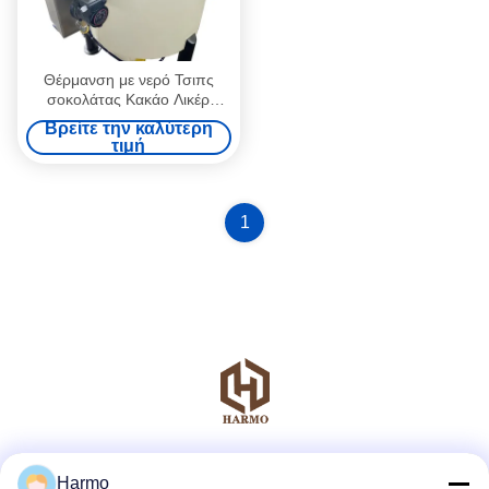
Θέρμανση με νερό Τσιπς
σοκολάτας Κακάο Λικέρ
Θάλασσα τήξης 500L
Βρείτε την καλύτερη
τιμή
1
Μέσα Κοινωνικής Δικτύωσης
Harmo