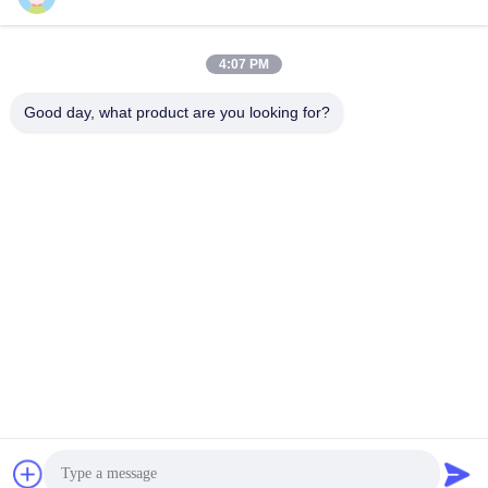
4:07 PM
Γρήγορη επικοινωνία
Good day, what product are you looking for?
τηλ
86--15150431812
Ηλεκτρονικό
summerzhou@chocmach.com
Διεύθυνση
5109# δρόμος Ανατολικής Λίμνης Τάι, Λινχού, περιοχή
Γουζόνγκ, πόλη Σουζόου, επαρχία Τζιανγκσού, Κίνα
Πολιτική απορρήτου
|
Sitemap
Κίνα Καλό Ποιότητα Conche σοκολάτας μηχανή Προμηθευτής.
Πνευματικά δικαιώματα © 2020-2025 Suzhou Harmo Food
Machinery Co., Ltd Όλα. Όλα τα δικαιώματα διατηρούνται.