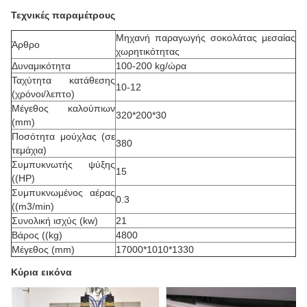
Τεχνικές παραμέτρους
Μηχανή παραγωγής σοκολάτας μεσαίας
Άρθρο
χωρητικότητας
Δυναμικότητα
100-200 kg/ώρα
Ταχύτητα κατάθεσης
10-12
(χρόνοι/λεπτο)
Μέγεθος καλούπιων
320*200*30
(mm)
Ποσότητα μούχλας (σε
380
τεμάχια)
Συμπυκνωτής ψύξης
15
((HP)
Συμπυκνωμένος αέρας
0.3
((m3/min)
Συνολική ισχύς (kw)
21
Βάρος ((kg)
4800
Μέγεθος (mm)
17000*1010*1330
Κύρια εικόνα