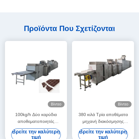
Προϊόντα Που Σχετίζονται
Βίντεο
Βίντεο
100kg/h Δύο καρύδια
380 κιλά Τρία αποθέματα
αποθεματοποιητές
μηχανή διακόσμησης
Τσακολατένιο μηχανισμό
σοκολάτας
Βρείτε την καλύτερη
Βρείτε την καλύτερη
τιμή
τιμή