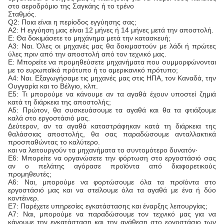
στο αεροδρόμιο της Σαγκάης ή το τρένο
Σταθμός.
Q2: Ποια είναι η περίοδος εγγύησης σας;
Α2: Η εγγύηση μας είναι 12 μήνες ή 14 μήνες μετά την αποστολή.
Ε: Θα δοκιμάσετε το μηχάνημα μετά την κατασκευή;
Α3: Ναι. Όλες οι μηχανές μας θα δοκιμαστούν με λάδι ή πρώτες
ύλες πριν από την αποστολή από τον τεχνικό μας.
Ε: Μπορείτε να προμηθεύσετε μηχανήματα που συμμορφώνονται
με το ευρωπαϊκό πρότυπο ή το αμερικανικό πρότυπο;
Α4: Ναι. Εξαγωγήσαμε τις μηχανές μας στις ΗΠΑ, τον Καναδά, την
Ουγγαρία και το Βέλγιο, κλπ.
Ε5: Τι μπορούμε να κάνουμε αν τα αγαθά έχουν υποστεί ζημιά
κατά τη διάρκεια της αποστολής;
Α5: Πρώτον, θα συσκευάσουμε τα αγαθά και θα τα φτιάξουμε
καλά στο εργοστάσιό μας.
Δεύτερον, αν τα αγαθά καταστράφηκαν κατά τη διάρκεια της
θαλάσσιας αποστολής, θα σας παραδώσουμε ανταλλακτικά
προσπαθώντας το καλύτερο.
και να λειτουργούν τα μηχανήματα το συντομότερο δυνατόν·
Ε6: Μπορείτε να οργανώσετε την φόρτωση στο εργοστάσιό σας
αν ο πελάτης αγόρασε προϊόντα από διαφορετικούς
προμηθευτές;
Α6: Ναι, μπορούμε να φορτώσουμε όλα τα προϊόντα στο
εργοστάσιό μας και να στείλουμε όλα τα αγαθά με ένα ή δύο
κοντέινερ.
Ε7: Παρέχετε υπηρεσίες εγκατάστασης και έναρξης λειτουργίας;
Α7: Ναι, μπορούμε να παραδώσουμε τον τεχνικό μας για να
κάνουμε την εγκατάσταση και την ανάθεση στο εργοστάσιο των