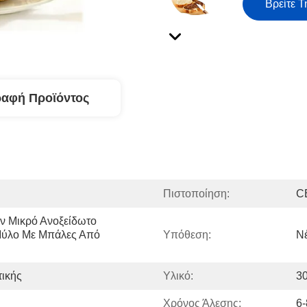
Βρείτε Τ
ραφή Προϊόντος
Πιστοποίηση:
C
 Μικρό Ανοξείδωτο 
Μύλο Με Μπάλες Από 
Υπόθεση:
Ν
ικής
Υλικό:
3
Χρόνος Άλεσης:
6-