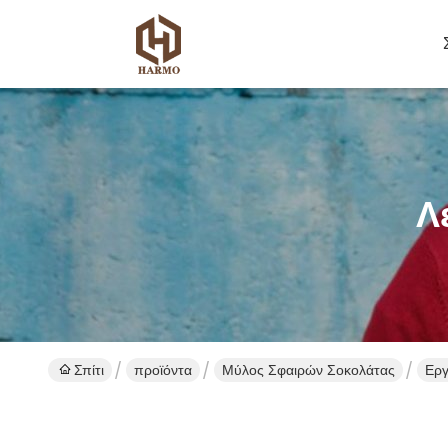
Λ
Σπίτι
προϊόντα
Μύλος Σφαιρών Σοκολάτας
Εργ