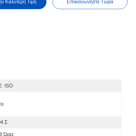
ην Καλύτερη Τιμή
Επικοινωνήστε Τώρα
E  ISO
έο
04 Σ
8 Ώρες