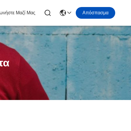
ωνήστε Μαζί Μας
Απόσπασμα
τα