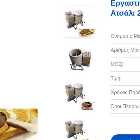
Εργαστή
Ατσάλι 
Ονομασία Μά
Αριθμός Μον
MOQ:
Τιμή:
Χρόνος Παρ
Όροι Πληρωμ