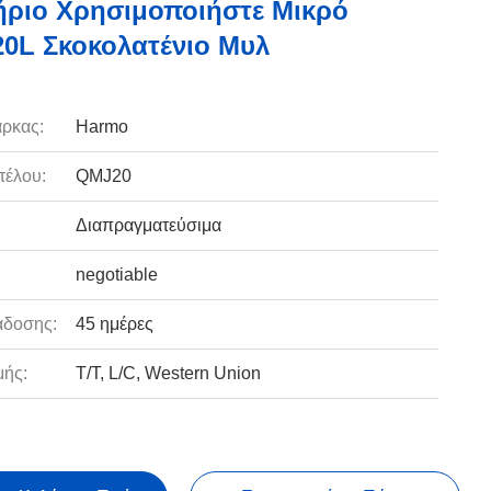
ριο Χρησιμοποιήστε Μικρό
20L Σκοκολατένιο Μυλ
ρκας:
Harmo
τέλου:
QMJ20
Διαπραγματεύσιμα
negotiable
άδοσης:
45 ημέρες
ής:
T/T, L/C, Western Union