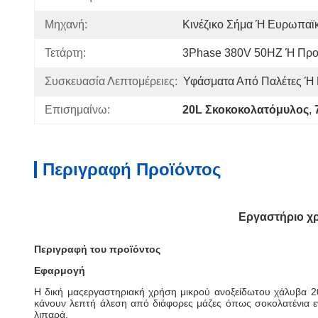
Μηχανή:
Κινέζικο Σήμα Ή Ευρωπαϊ
Τετάρτη:
3Phase 380V 50HZ Ή Πρ
Συσκευασία Λεπτομέρειες:
Υφάσματα Από Παλέτες Ή 
Επισημαίνω:
20L Σκοκοκολατόμυλος
, 
Περιγραφή Προϊόντος
Εργαστήριο χρ
Περιγραφή του προϊόντος
Εφαρμογή
Η δική μας
εργαστηριακή χρήση μικρού ανοξείδωτου χάλυβα 2
κάνουν λεπτή άλεση από διάφορες μάζες όπως σοκολατένια ενώ
λιπαρά.