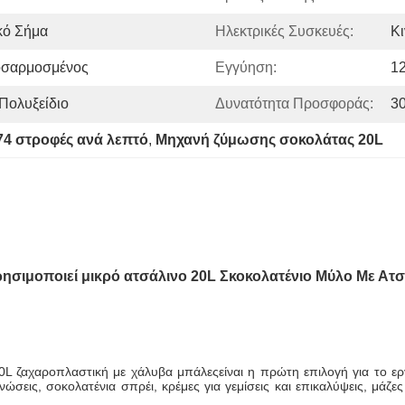
κό Σήμα
Ηλεκτρικές Συσκευές:
Κ
οσαρμοσμένος
Εγγύηση:
1
Πολυξείδιο
Δυνατότητα Προσφοράς:
3
74 στροφές ανά λεπτό
, 
Μηχανή ζύμωσης σοκολάτας 20L
ησιμοποιεί μικρό ατσάλινο 20L Σκοκολατένιο Μύλο Με Ατσ
0L ζαχαροπλαστική με χάλυβα μπάλες
είναι η πρώτη επιλογή για το 
σεις, σοκολατένια σπρέι, κρέμες για γεμίσεις και επικαλύψεις, μάζε