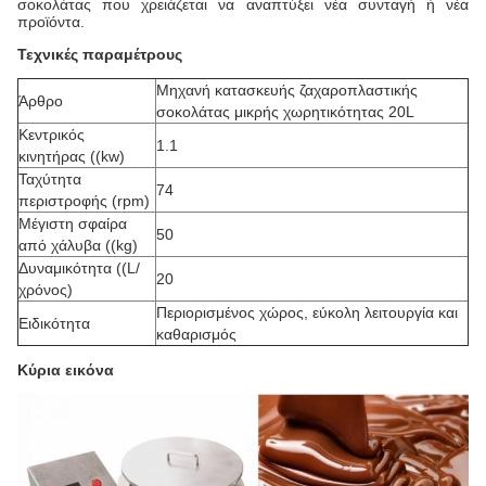
σοκολάτας που χρειάζεται να αναπτύξει νέα συνταγή ή νέα
προϊόντα.
Τεχνικές παραμέτρους
Μηχανή κατασκευής ζαχαροπλαστικής
Άρθρο
σοκολάτας μικρής χωρητικότητας 20L
Κεντρικός
1.1
κινητήρας ((kw)
Ταχύτητα
74
περιστροφής (rpm)
Μέγιστη σφαίρα
50
από χάλυβα ((kg)
Δυναμικότητα ((L/
20
χρόνος)
Περιορισμένος χώρος, εύκολη λειτουργία και
Ειδικότητα
καθαρισμός
Κύρια εικόνα