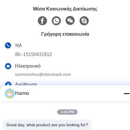
Μέσα Κοινωνικής Δικτύωσης
Γρήγορη επικοινωνία
τηλ
86--15150431812
Ηλεκτρονικό
summerzhou@chocmach.com
Διεύθυνση
5109# δρόμος Ανατολικής Λίμνης Τάι, Λινχού, περιοχή
Harmo
Γουζόνγκ, πόλη Σουζόου, επαρχία Τζιανγκσού, Κίνα
1:41 PM
Πολιτική απορρήτου
|
Sitemap
Good day, what product are you looking for?
Κίνα Καλό Ποιότητα Conche σοκολάτας μηχανή Προμηθευτής.