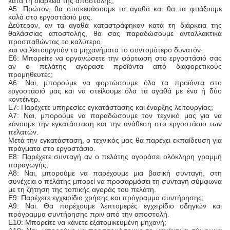
κατά τη διάρκεια της αποστολής;
Α5: Πρώτον, θα συσκευάσουμε τα αγαθά και θα τα φτιάξουμε
καλά στο εργοστάσιό μας.
Δεύτερον, αν τα αγαθά καταστράφηκαν κατά τη διάρκεια της
θαλάσσιας αποστολής, θα σας παραδώσουμε ανταλλακτικά
προσπαθώντας το καλύτερο.
και να λειτουργούν τα μηχανήματα το συντομότερο δυνατόν·
Ε6: Μπορείτε να οργανώσετε την φόρτωση στο εργοστάσιό σας
αν ο πελάτης αγόρασε προϊόντα από διαφορετικούς
προμηθευτές;
Α6: Ναι, μπορούμε να φορτώσουμε όλα τα προϊόντα στο
εργοστάσιό μας και να στείλουμε όλα τα αγαθά με ένα ή δύο
κοντέινερ.
Ε7: Παρέχετε υπηρεσίες εγκατάστασης και έναρξης λειτουργίας;
Α7: Ναι, μπορούμε να παραδώσουμε τον τεχνικό μας για να
κάνουμε την εγκατάσταση και την ανάθεση στο εργοστάσιο των
πελατών.
Μετά την εγκατάσταση, ο τεχνικός μας θα παρέχει εκπαίδευση για
πράγματα στο εργοστάσιο.
Ε8: Παρέχετε συνταγή αν ο πελάτης αγοράσει ολόκληρη γραμμή
παραγωγής;
Α8: Ναι, μπορούμε να παρέχουμε μια βασική συνταγή, στη
συνέχεια ο πελάτης μπορεί να προσαρμόσει τη συνταγή σύμφωνα
με τη ζήτηση της τοπικής αγοράς του πελάτη.
Ε9: Παρέχετε εγχειρίδιο χρήσης και πρόγραμμα συντήρησης;
Α9: Ναι. Θα παρέχουμε λεπτομερές εγχειρίδιο οδηγιών και
πρόγραμμα συντήρησης πριν από την αποστολή.
Ε10: Μπορείτε να κάνετε εξατομικευμένη μηχανή;