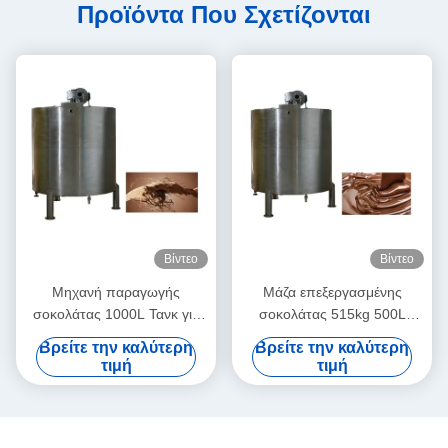
Προϊόντα Που Σχετίζονται
Βίντεο
Βίντεο
Μηχανή παραγωγής
Μάζα επεξεργασμένης
σοκολάτας 1000L Τανκ για
σοκολάτας 515kg 500L
σοκολάτα
δεξαμενή αποθήκευσης
Βρείτε την καλύτερη
Βρείτε την καλύτερη
σοκολάτας
τιμή
τιμή