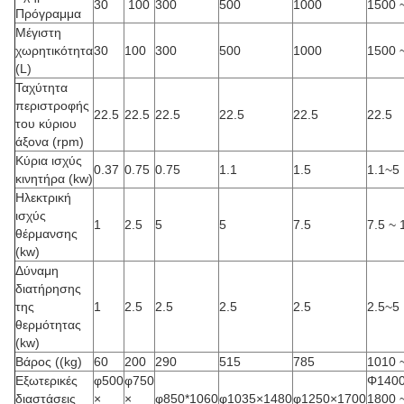
30
100
300
500
1000
1500 
Πρόγραμμα
Μέγιστη
χωρητικότητα
30
100
300
500
1000
1500 
(L)
Ταχύτητα
περιστροφής
22.5
22.5
22.5
22.5
22.5
22.5
του κύριου
άξονα (rpm)
Κύρια ισχύς
0.37
0.75
0.75
1.1
1.5
1.1~5
κινητήρα (kw)
Ηλεκτρική
ισχύς
1
2.5
5
5
7.5
7.5 ~ 
θέρμανσης
(kw)
Δύναμη
διατήρησης
της
1
2.5
2.5
2.5
2.5
2.5~5
θερμότητας
(kw)
Βάρος ((kg)
60
200
290
515
785
1010 
Εξωτερικές
φ500
φ750
Φ1400
διαστάσεις
×
×
φ850*1060
φ1035×1480
φ1250×1700
1800 