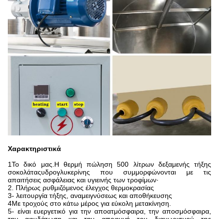
Χαρακτηριστικά
1Το δικό μας.
Η θερμή πώληση 500 λίτρων δεξαμενής τήξης
σοκολάτας
υδρογλυκερίνης που συμμορφώνονται με τις
απαιτήσεις ασφάλειας και υγιεινής των τροφίμων·
2. Πλήρως ρυθμιζόμενος έλεγχος θερμοκρασίας
3- λειτουργία τήξης, αναμειγνύσεως και αποθήκευσης
4Με τροχούς στο κάτω μέρος για εύκολη μετακίνηση.
5- είναι ευεργετικό για την αποατμόσφαιρα, την αποσμόσφαιρα,
την αφυδάτωση και την αποφυγή του διαχωρισμού της