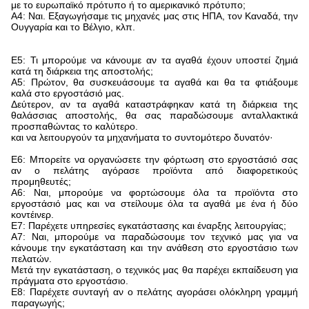
με το ευρωπαϊκό πρότυπο ή το αμερικανικό πρότυπο;
Α4: Ναι. Εξαγωγήσαμε τις μηχανές μας στις ΗΠΑ, τον Καναδά, την
Ουγγαρία και το Βέλγιο, κλπ.
Ε5: Τι μπορούμε να κάνουμε αν τα αγαθά έχουν υποστεί ζημιά
κατά τη διάρκεια της αποστολής;
Α5: Πρώτον, θα συσκευάσουμε τα αγαθά και θα τα φτιάξουμε
καλά στο εργοστάσιό μας.
Δεύτερον, αν τα αγαθά καταστράφηκαν κατά τη διάρκεια της
θαλάσσιας αποστολής, θα σας παραδώσουμε ανταλλακτικά
προσπαθώντας το καλύτερο.
και να λειτουργούν τα μηχανήματα το συντομότερο δυνατόν·
Ε6: Μπορείτε να οργανώσετε την φόρτωση στο εργοστάσιό σας
αν ο πελάτης αγόρασε προϊόντα από διαφορετικούς
προμηθευτές;
Α6: Ναι, μπορούμε να φορτώσουμε όλα τα προϊόντα στο
εργοστάσιό μας και να στείλουμε όλα τα αγαθά με ένα ή δύο
κοντέινερ.
Ε7: Παρέχετε υπηρεσίες εγκατάστασης και έναρξης λειτουργίας;
Α7: Ναι, μπορούμε να παραδώσουμε τον τεχνικό μας για να
κάνουμε την εγκατάσταση και την ανάθεση στο εργοστάσιο των
πελατών.
Μετά την εγκατάσταση, ο τεχνικός μας θα παρέχει εκπαίδευση για
πράγματα στο εργοστάσιο.
Ε8: Παρέχετε συνταγή αν ο πελάτης αγοράσει ολόκληρη γραμμή
παραγωγής;