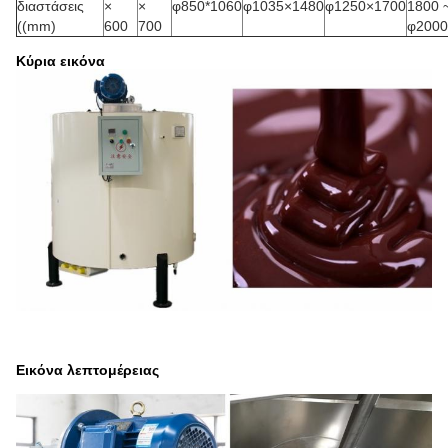
διαστάσεις
×
×
φ850*1060
φ1035×1480
φ1250×1700
1800 
((mm)
600
700
φ2000
Κύρια εικόνα
Εικόνα λεπτομέρειας