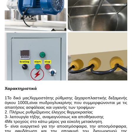
Χαρακτηριστικά
1Το δικό μας
Χερμοστάτης ρύθμισης ζαχαροπλαστικής δεξαμενής
όγκου 1000L
είναι m
υδρογλυκερίνης που συμμορφώνονται με τις
απαιτήσεις ασφάλειας και υγιεινής των τροφίμων·
2. Πλήρως ρυθμιζόμενος έλεγχος θερμοκρασίας
3- λειτουργία τήξης, αναμειγνύσεως και αποθήκευσης
4Με τροχούς στο κάτω μέρος για εύκολη μετακίνηση.
5- είναι ευεργετικό για την αποατμόσφαιρα, την αποσμόσφαιρα,
την αφυδάτωση και την αποφυγή του διαχωρισμού της