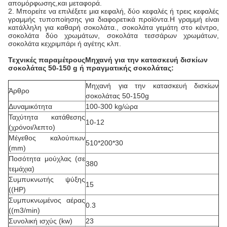
απομόρφωσης,και μεταφορά.
2. Μπορείτε να επιλέξετε μια κεφαλή, δύο κεφαλές ή τρεις κεφαλές
γραμμής τυποποίησης για διαφορετικά προϊόντα.Η γραμμή είναι
κατάλληλη για καθαρή σοκολάτα., σοκολάτα γεμάτη στο κέντρο,
σοκολάτα δύο χρωμάτων, σοκολάτα τεσσάρων χρωμάτων,
σοκολάτα κεχριμπάρι ή αγέτης κλπ.
Τεχνικές παραμέτρους
Μηχανή για την κατασκευή δισκίων
σοκολάτας 50-150 g ή πραγματικής σοκολάτας:
Μηχανή για την κατασκευή δισκίων
Άρθρο
σοκολάτας 50-150g
Δυναμικότητα
100-300 kg/ώρα
Ταχύτητα κατάθεσης
10-12
(χρόνοι/λεπτο)
Μέγεθος καλούπιων
510*200*30
(mm)
Ποσότητα μούχλας (σε
380
τεμάχια)
Συμπυκνωτής ψύξης
15
((HP)
Συμπυκνωμένος αέρας
0.3
((m3/min)
Συνολική ισχύς (kw)
23