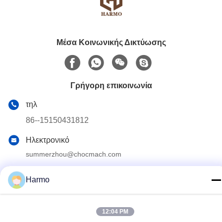
Μέσα Κοινωνικής Δικτύωσης
Γρήγορη επικοινωνία
τηλ
86--15150431812
Ηλεκτρονικό
summerzhou@chocmach.com
Διεύθυνση
Harmo
5109# δρόμος Ανατολικής Λίμνης Τάι, Λινχού, περιοχή
Γουζόνγκ, πόλη Σουζόου, επαρχία Τζιανγκσού, Κίνα
12:04 PM