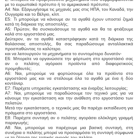
με το ευρωπαϊκό πρότυπο ή το αμερικανικό πρότυπο;
Α4: Ναι. Εξαγωγήσαμε τις μηχανές μας στις ΗΠΑ, τον Καναδά, την
Ουγγαρία και το Βέλγιο, κλπ.
Ε5: Τι μπορούμε να κάνουμε αν τα αγαθά έχουν υποστεί ζημιά
κατά τη διάρκεια της αποστολής;
Α5: Πρώτον, θα συσκευάσουμε τα αγαθά και θα τα φτιάξουμε
καλά στο εργοστάσιό μας.
Δεύτερον, αν τα αγαθά καταστράφηκαν κατά τη διάρκεια της
θαλάσσιας αποστολής, θα σας παραδώσουμε ανταλλακτικά
προσπαθώντας το καλύτερο.
και να λειτουργούν τα μηχανήματα το συντομότερο δυνατόν·
Ε6: Μπορείτε να οργανώσετε την φόρτωση στο εργοστάσιό σας
αν ο πελάτης αγόρασε προϊόντα από διαφορετικούς
προμηθευτές;
Α6: Ναι, μπορούμε να φορτώσουμε όλα τα προϊόντα στο
εργοστάσιό μας και να στείλουμε όλα τα αγαθά με ένα ή δύο
κοντέινερ.
Ε7: Παρέχετε υπηρεσίες εγκατάστασης και έναρξης λειτουργίας;
Α7: Ναι, μπορούμε να παραδώσουμε τον τεχνικό μας για να
κάνουμε την εγκατάσταση και την ανάθεση στο εργοστάσιο των
πελατών.
Μετά την εγκατάσταση, ο τεχνικός μας θα παρέχει εκπαίδευση για
πράγματα στο εργοστάσιο.
Ε8: Παρέχετε συνταγή αν ο πελάτης αγοράσει ολόκληρη γραμμή
παραγωγής;
Α8: Ναι, μπορούμε να παρέχουμε μια βασική συνταγή, στη
συνέχεια ο πελάτης μπορεί να προσαρμόσει τη συνταγή σύμφωνα
με τη ζήτηση της τοπικής αγοράς του πελάτη.