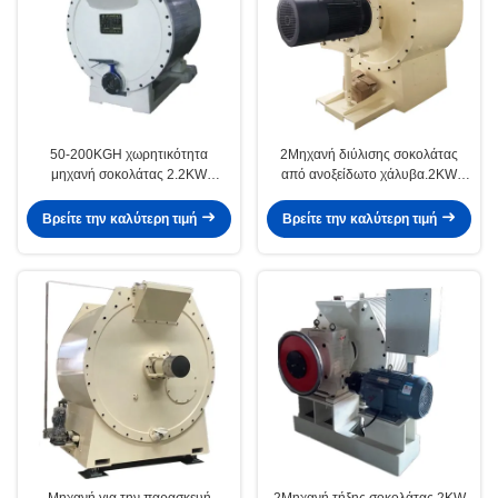
50-200KGH χωρητικότητα
2Μηχανή διύλισης σοκολάτας
μηχανή σοκολάτας 2.2KW
από ανοξείδωτο χάλυβα.2KW
κινητήρας 150KG κατάλληλη για
Κατασκευασμένη για να παρέχει
εμπορική παραγωγή σοκολάτας
ομαλή υφή σοκολάτας και
Βρείτε την καλύτερη τιμή
Βρείτε την καλύτερη τιμή
σταθερή λειτουργία διύλισης
Μηχανή για την παρασκευή
2Μηχανή τήξης σοκολάτας.2KW