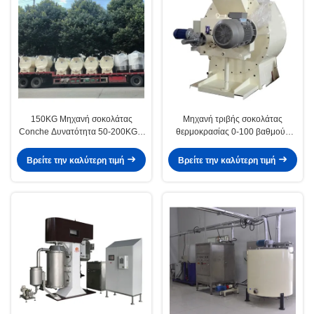
150KG Μηχανή σοκολάτας
Μηχανή τριβής σοκολάτας
Conche Δυνατότητα 50-200KGH
θερμοκρασίας 0-100 βαθμούς
22KW Ιδανικό για συνεχή
Κελσίου 150 κιλά χωρητικότητα
επεξεργασία σοκολάτας και
βελτιστοποιημένη για την
Βρείτε την καλύτερη τιμή
Βρείτε την καλύτερη τιμή
επεξεργασία επεξεργασίας
κατασκευή ομαλής υφής
σοκολάτας