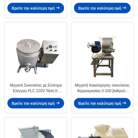
Εφοδιασμένη με ταχύτητα 0-
κόκκων κακάο Κατάλληλο για
30RPM Σχεδιασμένη για να
εφαρμογές παραγωγής
Βρείτε την καλύτερη τιμή
Βρείτε την καλύτερη τιμή
βελτιώσει τη σοκολάτα και την
σοκολάτας
ομαλότητα
Μηχανή Σοκολάτας με Σύστημα
Μηχανή διακόσμησης σοκολάτας
Ελέγχου PLC 220V Τάση 0-
θερμοκρασίας 0-100 βαθμούς
30RPM Ταχύτητα Βιομηχανικός
Κελσίου 2.2KW Εξοπλισμός για
Εξοπλισμός Σοκολάτας για
συνεχή επεξεργασία και βελτίωση
Βρείτε την καλύτερη τιμή
Βρείτε την καλύτερη τιμή
Σοκολατοποιία και Ανάμιξη
σοκολάτας