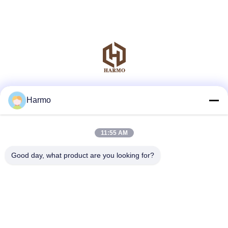
Μέσα Κοινωνικής Δικτύωσης
Harmo
11:55 AM
Γρήγορη επικοινωνία
Good day, what product are you looking for?
τηλ
86--15150431812
Ηλεκτρονικό
summerzhou@chocmach.com