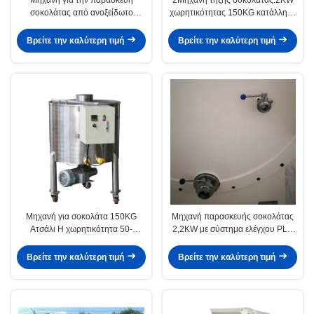
σοκολάτας από ανοξείδωτο
χωρητικότητας 150KG κατάλληλη
χάλυβα 150KG Δυνατότητα
για συνεχή επεξεργασία
ισχύος 2,2KW Σχεδιασμένη για
σοκολάτας και τήξη εφαρμογών
Βρείτε την καλύτερη τιμή
Βρείτε την καλύτερη τιμή
συνεχή διαδικασία παρασκευής
σοκολάτας
Μηχανή για σοκολάτα 150KG
Μηχανή παρασκευής σοκολάτας
Ατσάλι Η χωρητικότητα 50-
2,2KW με σύστημα ελέγχου PLC
200KGH Σχεδιασμένη για την
που επιτρέπει ακριβή
επεξεργασία σοκολάτας και την
διαμόρφωση σοκολάτας και
Βρείτε την καλύτερη τιμή
Βρείτε την καλύτερη τιμή
ανάπτυξη γεύσης
κύκλους παραγωγής