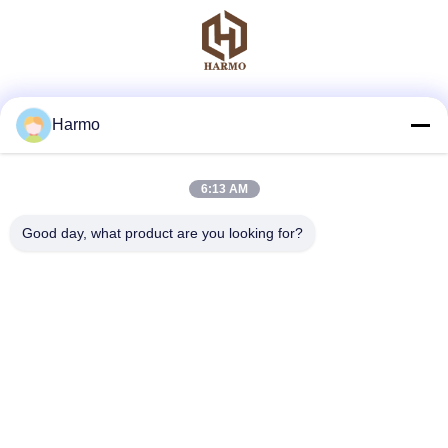
Μέσα Κοινωνικής Δικτύωσης
Harmo
6:13 AM
Γρήγορη επικοινωνία
Good day, what product are you looking for?
τηλ
86--15150431812
Ηλεκτρονικό
summerzhou@chocmach.com
Διεύθυνση
5109# δρόμος Ανατολικής Λίμνης Τάι, Λινχού, περιοχή
Γουζόνγκ, πόλη Σουζόου, επαρχία Τζιανγκσού, Κίνα