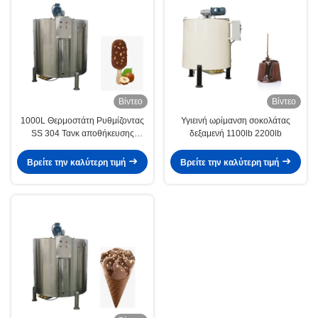
Βίντεο
Βίντεο
1000L Θερμοστάτη Ρυθμίζοντας
Υγιεινή ωρίμανση σοκολάτας
SS 304 Τανκ αποθήκευσης
δεξαμενή 1100lb 2200lb
σοκολάτας Dia1250×1700mm
Βρείτε την καλύτερη τιμή
Βρείτε την καλύτερη τιμή