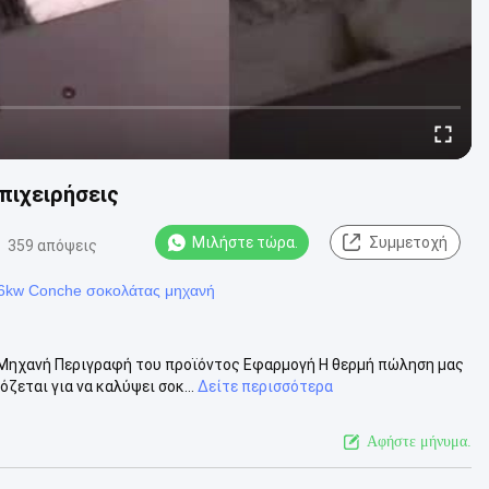
πιχειρήσεις
Μιλήστε τώρα.
Συμμετοχή
359 απόψεις
6kw Conche σοκολάτας μηχανή
 Μηχανή Περιγραφή του προϊόντος Εφαρμογή Η θερμή πώληση μας
εται για να καλύψει σοκ...
Δείτε περισσότερα
Αφήστε μήνυμα.