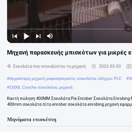
Μηχανή παρασκευής μπισκότων για μικρές ε
Σοκολάτα που επικαλύπτει τη μηχανή
2023-03-03
#
Αρχαιότερη μηχανή ραφιναρίσματος σοκολάτας ελέγχου PLC
#
3
#
1500L Conche σοκολάτας μηχανή
Καυτή πώληση 400MM Σοκολάτα Pie Enrober Σοκολάτα Enrobing
400mm σοκολάτα πίτα enrober σοκολάτα enrobing μηχανή εφαρμόζ
Μηνύματα επισκέπτη