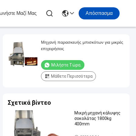
ωνήστε Μαζί Μας
Απόσπασμα
Μηχανή παρασκευής μπισκότων για μικρές
επιχειρήσεις
Μιλήστε Τώρα.
Μάθετε Περισσότερα
Σχετικά βίντεο
Μικρή μηχανή κάλυψης
σοκολάτας 1800kg
400mm
Σοκολάτα που επικαλύπτει τ