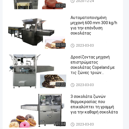
2020-12-24
η μηχανή
00:29
Αυτοματοποιημένη
μηχανή 600 mm 300 kg/h
για την επένδυση
σοκολάτας
Σοκολάτα που επικαλύπτει τ
00:50
2023-03-03
η μηχανή
Δροσίζοντας μηχανή
επιστρώματος
σοκολάτας Copeland με
τις ζώνες τριών
θερμοκρασιών
Σοκολάτα που επικαλύπτει τ
00:22
2023-03-03
η μηχανή
3 σοκολάτα ζωνών
θερμοκρασίας που
επικαλύπτει τη γραμμή
για την καθαρή σοκολάτα
Σοκολάτα που επικαλύπτει τ
01:04
2023-03-03
η μηχανή