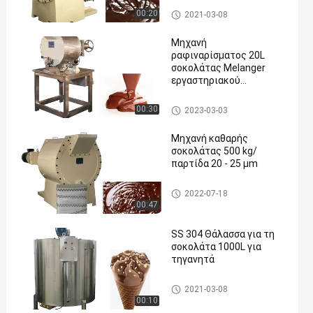
Conche σοκολάτας μηχανή
00:20
2021-03-08
Μηχανή
ραφιναρίσματος 20L
σοκολάτας Melanger
εργαστηριακού
ανοξείδωτου
Conche σοκολάτας μηχανή
00:30
2023-03-03
Μηχανή καθαρής
σοκολάτας 500 kg/
παρτίδα 20 - 25 μm
Conche σοκολάτας μηχανή
2022-07-18
00:47
SS 304 Θάλασσα για τη
σοκολάτα 1000L για
τηγανητά
δεξαμενή εκμετάλλευσης σ
2021-03-08
οκολάτας
00:10