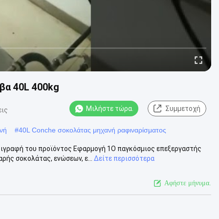
βα 40L 400kg
Μιλήστε τώρα.
Συμμετοχή
εις
νή
#
40L Conche σοκολάτας μηχανή ραφιναρίσματος
ιγραφή του προϊόντος Εφαρμογή 1Ο παγκόσμιος επεξεργαστής
ρής σοκολάτας, ενώσεων, ε...
Δείτε περισσότερα
Αφήστε μήνυμα.