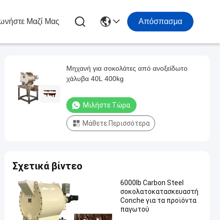
ωνήστε Μαζί Μας
Απόσπασμα
Μηχανή για σοκολάτες από ανοξείδωτο
χάλυβα 40L 400kg
Μιλήστε Τώρα.
Μάθετε Περισσότερα
Σχετικά βίντεο
6000lb Carbon Steel
σοκολατοκατασκευαστή
Conche για τα προϊόντα
παγωτού