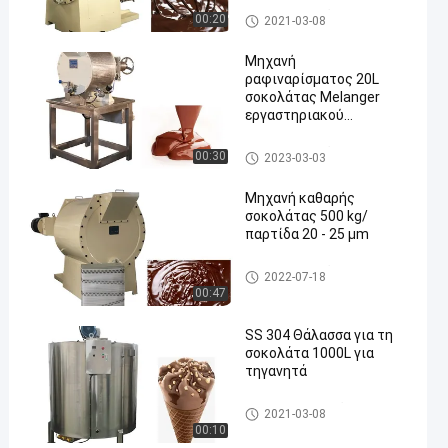
Conche σοκολάτας μηχανή
00:20
2021-03-08
Μηχανή
ραφιναρίσματος 20L
σοκολάτας Melanger
εργαστηριακού
ανοξείδωτου
Conche σοκολάτας μηχανή
00:30
2023-03-03
Μηχανή καθαρής
σοκολάτας 500 kg/
παρτίδα 20 - 25 μm
Conche σοκολάτας μηχανή
2022-07-18
00:47
SS 304 Θάλασσα για τη
σοκολάτα 1000L για
τηγανητά
δεξαμενή εκμετάλλευσης σ
2021-03-08
οκολάτας
00:10