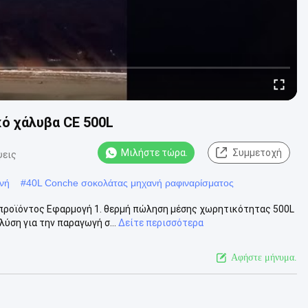
ό χάλυβα CE 500L
Μιλήστε τώρα.
Συμμετοχή
ψεις
νή
#
40L Conche σοκολάτας μηχανή ραφιναρίσματος
προϊόντος Εφαρμογή 1. θερμή πώληση μέσης χωρητικότητας 500L
ύση για την παραγωγή σ...
Δείτε περισσότερα
Αφήστε μήνυμα.