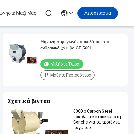
ωνήστε Μαζί Μας
Απόσπασμα
Μηχανή παραγωγής σοκολάτας από
ανθρακικό χάλυβα CE 500L
Μιλήστε Τώρα.
Μάθετε Περισσότερα
Σχετικά βίντεο
6000lb Carbon Steel
σοκολατοκατασκευαστή
Conche για τα προϊόντα
παγωτού