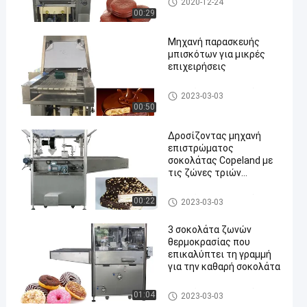
2020-12-24
η μηχανή
00:29
Μηχανή παρασκευής
μπισκότων για μικρές
επιχειρήσεις
Σοκολάτα που επικαλύπτει τ
2023-03-03
η μηχανή
00:50
Δροσίζοντας μηχανή
επιστρώματος
σοκολάτας Copeland με
τις ζώνες τριών
θερμοκρασιών
Σοκολάτα που επικαλύπτει τ
00:22
2023-03-03
η μηχανή
3 σοκολάτα ζωνών
θερμοκρασίας που
επικαλύπτει τη γραμμή
για την καθαρή σοκολάτα
Σοκολάτα που επικαλύπτει τ
01:04
2023-03-03
η μηχανή