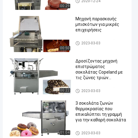
2020-12-24
η μηχανή
00:29
Μηχανή παρασκευής
μπισκότων για μικρές
επιχειρήσεις
Σοκολάτα που επικαλύπτει τ
2023-03-03
η μηχανή
00:50
Δροσίζοντας μηχανή
επιστρώματος
σοκολάτας Copeland με
τις ζώνες τριών
θερμοκρασιών
Σοκολάτα που επικαλύπτει τ
00:22
2023-03-03
η μηχανή
3 σοκολάτα ζωνών
θερμοκρασίας που
επικαλύπτει τη γραμμή
για την καθαρή σοκολάτα
Σοκολάτα που επικαλύπτει τ
01:04
2023-03-03
η μηχανή