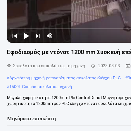
Εφοδιασμός με ντόνατ 1200 mm Συσκευή επ
Σοκολάτα που επικαλύπτει τη μηχανή
2023-03-03
#
Αρχαιότερη μηχανή ραφιναρίσματος σοκολάτας ελέγχου PLC
#
3
#
1500L Conche σοκολάτας μηχανή
Μεγάλη χωρητικότητα 1200mm Plc Control Donut Μαγνητομηχα
χωρητικότητα 1200mm μας PLC έλεγχο ντόνατ σοκολάτα επιχρίσ
Μηνύματα επισκέπτη