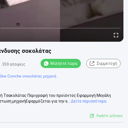
ένδυσης σοκολάτας
Μιλήστε τώρα.
Συμμετοχή
359 απόψεις
6kw Conche σοκολάτας μηχανή
νή Τσακολάτας Περιγραφή του προϊόντος Εφαρμογή Μεγάλη
τωση μηχανήΕφαρμόζεται για την ε...
Δείτε περισσότερα
Αφήστε μήνυμα.