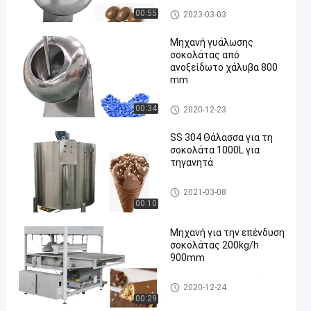
Γυαλίζοντας μηχανή σοκολά
00:55
2023-03-03
τας
Μηχανή γυάλωσης
σοκολάτας από
ανοξείδωτο χάλυβα 800
mm
Γυαλίζοντας μηχανή σοκολά
00:34
2020-12-23
τας
SS 304 Θάλασσα για τη
σοκολάτα 1000L για
τηγανητά
δεξαμενή εκμετάλλευσης σ
2021-03-08
οκολάτας
00:10
Μηχανή για την επένδυση
σοκολάτας 200kg/h
900mm
Σοκολάτα που επικαλύπτει τ
2020-12-24
η μηχανή
00:29