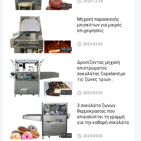
2020-12-24
η μηχανή
00:29
Μηχανή παρασκευής
μπισκότων για μικρές
επιχειρήσεις
Σοκολάτα που επικαλύπτει τ
2023-03-03
η μηχανή
00:50
Δροσίζοντας μηχανή
επιστρώματος
σοκολάτας Copeland με
τις ζώνες τριών
θερμοκρασιών
Σοκολάτα που επικαλύπτει τ
00:22
2023-03-03
η μηχανή
3 σοκολάτα ζωνών
θερμοκρασίας που
επικαλύπτει τη γραμμή
για την καθαρή σοκολάτα
Σοκολάτα που επικαλύπτει τ
01:04
2023-03-03
η μηχανή