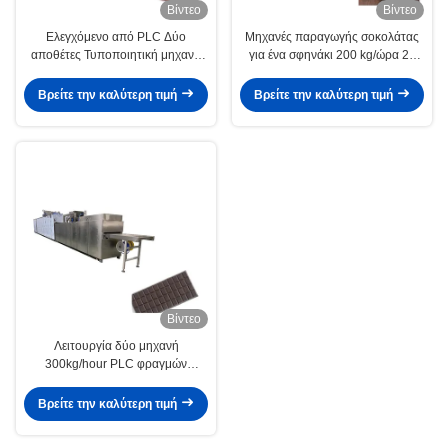
Βίντεο
Βίντεο
Ελεγχόμενο από PLC Δύο
Μηχανές παραγωγής σοκολάτας
αποθέτες Τυποποιητική μηχανή
για ένα σφηνάκι 200 kg/ώρα 23
σοκολάτας 100kg/ώρα
kW
Βρείτε την καλύτερη τιμή
Βρείτε την καλύτερη τιμή
Βίντεο
Λειτουργία δύο μηχανή
300kg/hour PLC φραγμών
σοκολάτας καταθετών
Βρείτε την καλύτερη τιμή